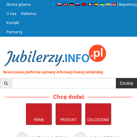
‹
›
Strona główna
Logowanie | Rejestracj
O nas
Reklama
Kontakt
Partnerzy
Nowoczesna platforma wymiany informacji branży jubilerskiej.
Chcę dodać
FIRMĘ
PRODUKT
OGŁOSZENIE