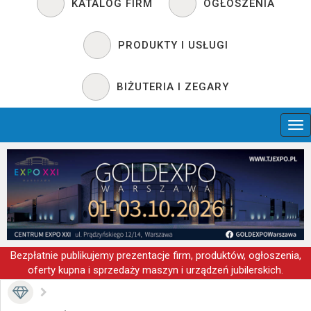
KATALOG FIRM
OGŁOSZENIA
PRODUKTY I USŁUGI
BIŻUTERIA I ZEGARY
Bezpłatnie publikujemy prezentacje firm, produktów, ogłoszenia,
oferty kupna i sprzedaży maszyn i urządzeń jubilerskich.