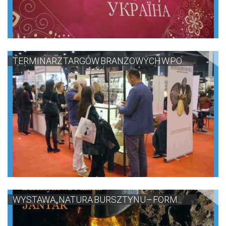
TERMINARZ TARGÓW BRANŻOWYCH W PO...
WYSTAWA „NATURA BURSZTYNU – FORM...