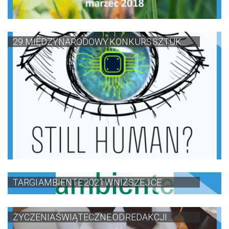
29. MIĘDZYNARODOWY KONKURS SZTUK...
TARGI AMBIENTE 2021 W NIŻSZEJ CE...
ŻYCZENIA ŚWIĄTECZNE OD REDAKCJI ...