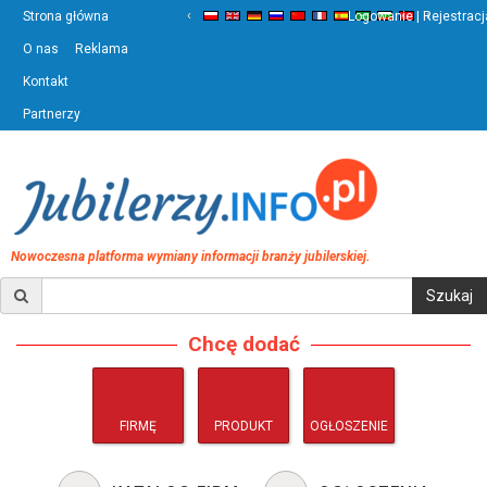
‹
›
Strona główna
Logowanie | Rejestracj
O nas
Reklama
Kontakt
Partnerzy
Nowoczesna platforma wymiany informacji branży jubilerskiej.
Chcę dodać
FIRMĘ
PRODUKT
OGŁOSZENIE