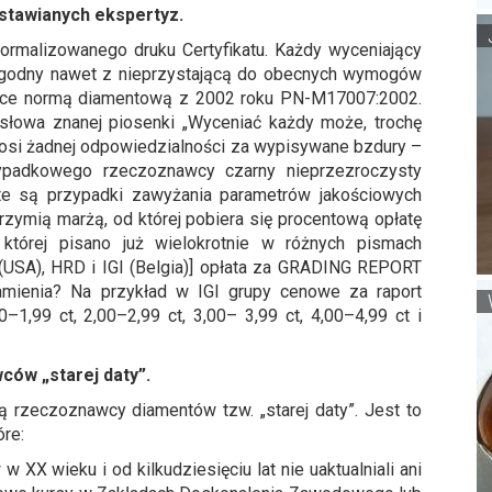
ystawianych ekspertyz.
ormalizowanego druku Certyfikatu. Każdy wyceniający
ezgodny nawet z nieprzystającą do obecnych wymogów
sce normą diamentową z 2002 roku PN-M17007:2002.
 słowa znanej piosenki „Wyceniać każdy może, trochę
ponosi żadnej odpowiedzialności za wypisywane bzdury –
zypadkowego rzeczoznawcy czarny nieprzezroczysty
ste są przypadki zawyżania parametrów jakościowych
rzymią marżą, od której pobiera się procentową opłatę
której pisano już wielokrotnie w różnych pismach
 (USA), HRD i IGI (Belgia)] opłata za GRADING REPORT
amienia? Na przykład w IGI grupy cenowe za raport
0–1,99 ct, 2,00–2,99 ct, 3,00– 3,99 ct, 4,00–4,99 ct i
ów „starej daty”.
ją rzeczoznawcy diamentów tzw. „starej daty”. Jest to
re:
 XX wieku i od kilkudziesięciu lat nie uaktualniali ani