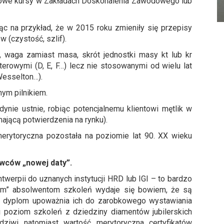
dniowe kursy w Zakładach Doskonalenia Zawodowego lub
ąc na przykład, że w 2015 roku zmieniły się przepisy
(czystość, szlif).
, waga zamiast masa, skrót jednostki masy kt lub kr
terowymi (D, E, F…) lecz nie stosowanymi od wielu lat
Wesselton…).
nym pilnikiem.
dynie ustnie, robiąc potencjalnemu klientowi mętlik w
ającą potwierdzenia na rynku).
 merytoryczna pozostała na poziomie lat 90. XX wieku
wców „nowej daty”.
twerpii do uznanych instytucji HRD lub IGI – to bardzo
ym” absolwentom szkoleń wydaje się bowiem, że są
ny dyplom upoważnia ich do zarobkowego wystawiania
i poziom szkoleń z dziedziny diamentów jubilerskich
ziwi natomiast wartość merytoryczna certyfikatów