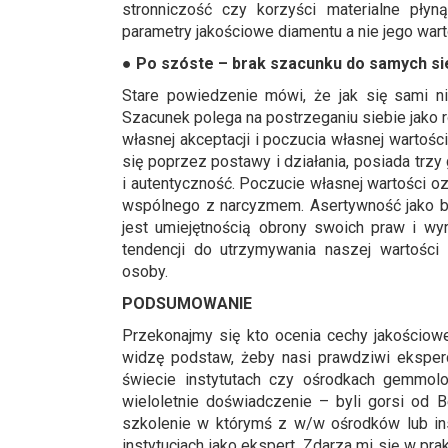
stronniczość czy korzyści materialne pły
parametry jakościowe diamentu a nie jego warto
● Po szóste
– brak szacunku do samych si
Stare powiedzenie mówi, że jak się sami 
Szacunek polega na postrzeganiu siebie jako
własnej akceptacji i poczucia własnej wartośc
się poprzez postawy i działania, posiada trz
i autentyczność. Poczucie własnej wartości oz
wspólnego z narcyzmem. Asertywność jako b
jest umiejętnością obrony swoich praw i wyr
tendencji do utrzymywania naszej wartości
osoby.
PODSUMOWANIE
Przekonajmy się kto ocenia cechy jakościowe
widzę podstaw, żeby nasi prawdziwi eksper
świecie instytutach czy ośrodkach gemmolo
wieloletnie doświadczenie – byli gorsi od B
szkolenie w którymś z w/w ośrodków lub in
instytucjach jako ekspert. Zdarza mi się w p