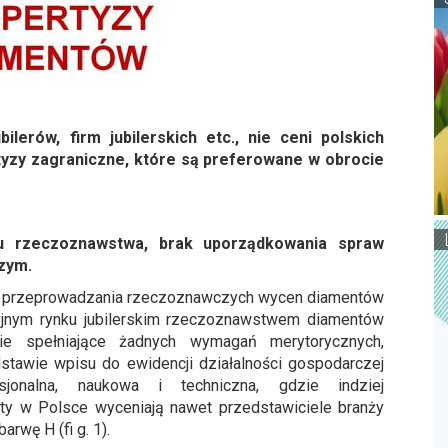
lerów, firm jubilerskich etc., nie ceni polskich
tyzy zagraniczne, które są preferowane w obrocie
u rzeczoznawstwa, brak uporządkowania spraw
zym.
e przeprowadzania rzeczoznawczych wycen diamentów
yjnym rynku jubilerskim rzeczoznawstwem diamentów
e spełniające żadnych wymagań merytorycznych,
tawie wpisu do ewidencji działalności gospodarczej
jonalna, naukowa i techniczna, gdzie indziej
anty w Polsce wyceniają nawet przedstawiciele branży
rwę H (fi g. 1).