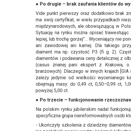
●
Po drugie – brak zaufania klientów do w
Vide punkt pierwszy oraz dodatkowo brak zn
ma swój certyfikat, w wielu przypadkach ni
międzynarodowych, ale obowiązującą w Pol
Sytuację na rynku można opisać trawestując
lepiej, lub trochę gorzej”… Wyceniający nie 
ani zawodowej ani karnej. Dla takiego pr
diament ma np. czystość P3 (fi g. 2). Czę
diamentów i podawania ceny detalicznej z olb
(casus znanej pani ekspert z Krakowa, o 
branżowych). Dlaczego w innych krajach [GIA
zależy jedynie od wielkości wycenianego k
obejmują masy: do 0,49 ct, 0,50–0,99 ct, 1,0
powyżej 5,00 ct.
●
Po trzecie
– funkcjonowanie rzeczoznawc
Na polskim rynku jubilerskim nadal funkcjonu
specyficzna grupa niereformowalnych osób któ
- Ukończyły szkolenia z dziedziny diamentów w