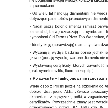
nie pogłębiali swojej wiedzy, kończyli kilku
są samoukami.
- Od wielu lat handlują diamentami nie wiedz
dotyczące parametrów jakościowych diamentów 
- Nadal piszą kolor diamentu zamiast barwa
zamiast ct, barwę oznaczają nie symbolami li
symbolami Old Terms (River, Top Wesselton, 
- Identyfikują (sprawdzają) diamenty utwardza
- Wyceniają, wydają bzdurne opinie jednak je
głowie (podają wysoką wartość diamentu nie m
- Wystawiają certyfikaty, których zawartość
(brak symetrii szlifu, fluorescencji itp.).
● Po czwarte
– funkcjonowanie rzeczozna
Wiele osób z Polski jedzie na szkolenia do An
dobrze. Jest jedno ALE… „Świeżo upieczon
ekspertami z najwyższej półki, a zagranicz
certyfikatów. Powszechnie znany jest wysok
organizowanych przez GIA, HRD czy IGI, d