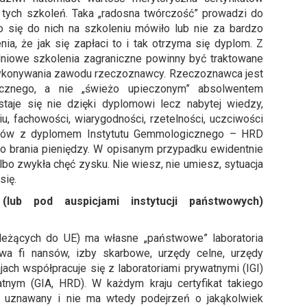
tych szkoleń. Taka „radosna twórczość” prowadzi do
co się do nich na szkoleniu mówiło lub nie za bardzo
nia, że jak się zapłaci to i tak otrzyma się dyplom. Z
dniowe szkolenia zagraniczne powinny być traktowane
 wykonywania zawodu rzeczoznawcy. Rzeczoznawca jest
cznego, a nie „świeżo upieczonym” absolwentem
taje się nie dzięki dyplomowi lecz nabytej wiedzy,
u, fachowości, wiarygodności, rzetelności, uczciwości
entów z dyplomem Instytutu Gemmologicznego – HRD
ko brania pieniędzy. W opisanym przypadku ewidentnie
lbo zwykła chęć zysku. Nie wiesz, nie umiesz, sytuacja
się.
lub pod auspicjami instytucji państwowych)
ależących do UE) ma własne „państwowe” laboratoria
wa fi nansów, izby skarbowe, urzędy celne, urzędy
jach współpracuje się z laboratoriami prywatnymi (IGI)
nym (GIA, HRD). W każdym kraju certyfikat takiego
e uznawany i nie ma wtedy podejrzeń o jakąkolwiek