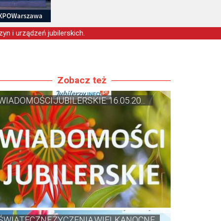
yn i urządzeń jubilerskich.
Zobacz też
WIADOMOŚCI JUBILERSKIE: 16.05.20...
ŚWIĄTECZNE ŻYCZENIA WIELKANOCNE