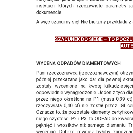
instytucji, których rzeczywiste parametr
dokumencie.
A więc szanujmy się! Nie bierzmy przykładu z 
SZACUNEK DO SIEBIE – TO POCZ
AUTE
WYCENA ODPADÓW DIAMENTOWYCH
Pani rzeczoznawca (rzeczoznawczyni) otrzyma
później przekazane jako dar dla pewnej skro
zostały wycenione na kwotę kilkudziesięc
odpowiednie wynagrodzenie. Jeden z tych dia
przez niego określona na P1 (masa 0,39 ct)
rzeczywista 0,40 ct) nie został przez IGI ce
Oznacza to, że pozostałe diamenty certyfiko
niego czystości P2 i P3, to ODPAD do kwadra
pęknięć i wrostków niż samego diamentu. Tr
wyceniać. Dobrze również byłoby zapoznać