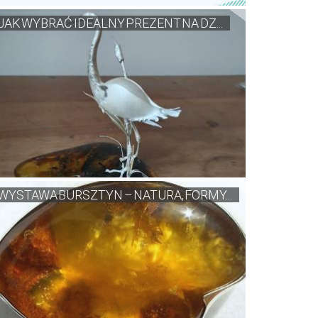
JAK WYBRAĆ IDEALNY PREZENT NA DZ...
WYSTAWA BURSZTYN – NATURA, FORMY...