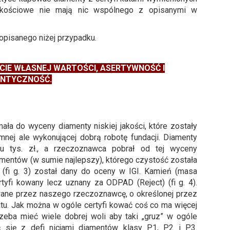
y jakościowe nie mają nic wspólnego z opisanymi w
opisanego niżej przypadku.
UCIE WŁASNEJ WARTOŚCI, ASERTYWNOŚĆ I
NTYCZNOŚĆ.
ła do wyceny diamenty niskiej jakości, które zostały
mnej ale wykonującej dobrą robotę fundacji. Diamenty
iu tys. zł., a rzeczoznawca pobrał od tej wyceny
mentów (w sumie najlepszy), którego czystość została
 (fi g. 3) został dany do oceny w IGI. Kamień (masa
rtyfi kowany lecz uznany za ODPAD (Reject) (fi g. 4).
wane przez naszego rzeczoznawcę, o określonej przez
tu. Jak można w ogóle certyfi kować coś co ma więcej
zeba mieć wiele dobrej woli aby taki „gruz” w ogóle
 się z defi nicjami diamentów klasy P1, P2 i P3.