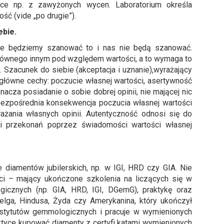
nące np. z zawyżonych wycen. Laboratorium określa
ść (vide „po drugie”).
ebie.
nie będziemy szanować to i nas nie będą szanować.
 równego innym pod względem wartości, a to wymaga to
i. Szacunek do siebie (akceptacja i uznanie),wyrażający
y główne cechy: poczucie własnej wartości, asertywność
nacza posiadanie o sobie dobrej opinii, nie mającej nic
ezpośrednia konsekwencja poczucia własnej wartości
ażania własnych opinii. Autentyczność odnosi się do
 i przekonań poprzez świadomości wartości własnej
 diamentów jubilerskich, np. w IGI, HRD czy GIA. Nie
ci – mający ukończone szkolenia na liczących się w
gicznych (np. GIA, HRD, IGI, DGemG), praktykę oraz
elga, Hindusa, Żyda czy Amerykanina, który ukończył
stytutów gemmologicznych i pracuje w wymienionych
raktyce kupować diamenty z certyfi katami wymienionych