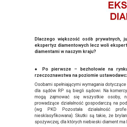
Dlaczego większość osób prywatnych, jubi
ekspertyz diamentowych lecz woli eksper
diamentami w naszym kraju?
●
Po pierwsze
– bezhołowie na rynk
rzeczoznawstwa na poziomie ustawodawc
Osobami spełniającymi wymagania dotycząc
dla sądów RP są biegli sądowi. Na komerc
mogą zajmować się wszystkie osoby, ni
prowadzące działalność gospodarczą na pods
(wg PKD Pozostała działalność profes
niesklasyfikowana). Skutki są takie, że bryl
spożywczej, dla których niebieski diament ma ba