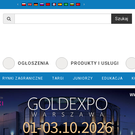
‹
›
OGŁOSZENIA
PRODUKTY I USŁUGI
RYNKI ZAGRANICZNE
TARGI
JUNIORZY
EDUKACJA
K