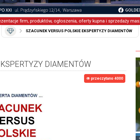
zentacje firm, produktów, ogłoszenia, oferty kupna i sprzedaży masz
SZACUNEK VERSUS POLSKIE EKSPERTYZY DIAMENTÓW
 EKSPERTYZY DIAMENTÓW
przeczytano 4000