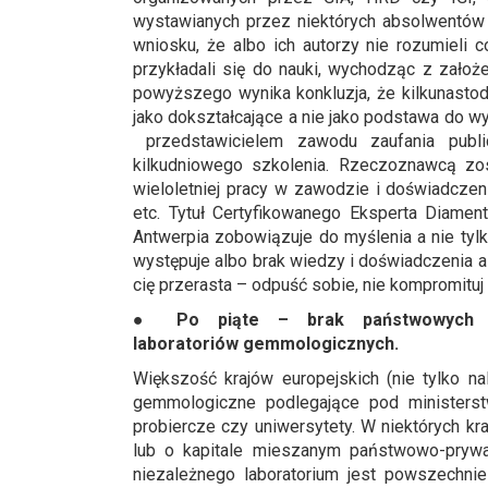
wystawianych przez niektórych absolwentów 
wniosku, że albo ich autorzy nie rozumieli 
przykładali się do nauki, wychodząc z założe
powyższego wynika konkluzja, że kilkunasto
jako dokształcające a nie jako podstawa do
przedstawicielem zawodu zaufania publi
kilkudniowego szkolenia. Rzeczoznawcą zos
wieloletniej pracy w zawodzie i doświadczeni
etc. Tytuł Certyfikowanego Eksperta Diam
Antwerpia zobowiązuje do myślenia a nie tyl
występuje albo brak wiedzy i doświadczenia a
cię przerasta – odpuść sobie, nie kompromituj 
● Po piąte
– brak państwowych (
laboratoriów
gemmologicznych.
Większość krajów europejskich (nie tylko n
gemmologiczne podlegające pod ministerst
probiercze czy uniwersytety. W niektórych kra
lub o kapitale mieszanym państwowo-prywat
niezależnego laboratorium jest powszechni