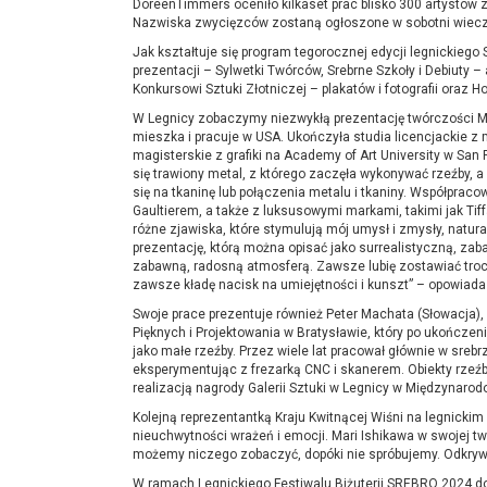
DoreenTimmers oceniło kilkaset prac blisko 300 artystów z
Nazwiska zwycięzców zostaną ogłoszone w sobotni wieczór 
Jak kształtuje się program tegorocznej edycji legnickiego 
prezentacji – Sylwetki Twórców, Srebrne Szkoły i Debiut
Konkursowi Sztuki Złotniczej – plakatów i fotografii oraz
W Legnicy zobaczymy niezwykłą prezentację twórczości Ma
mieszka i pracuje w USA. Ukończyła studia licencjackie z m
magisterskie z grafiki na Academy of Art University w San 
się trawiony metal, z którego zaczęła wykonywać rzeźby, a
się na tkaninę lub połączenia metalu i tkaniny. Współpr
Gaultierem, a także z luksusowymi markami, takimi jak Tiff
różne zjawiska, które stymulują mój umysł i zmysły, natur
prezentację, którą można opisać jako surrealistyczną, zab
zabawną, radosną atmosferą. Zawsze lubię zostawiać tro
zawsze kładę nacisk na umiejętności i kunszt” – opowiad
Swoje prace prezentuje również Peter Machata (Słowacja)
Pięknych i Projektowania w Bratysławie, który po ukończeni
jako małe rzeźby. Przez wiele lat pracował głównie w sreb
eksperymentując z frezarką CNC i skanerem. Obiekty rzeź
realizacją nagrody Galerii Sztuki w Legnicy w Międzynar
Kolejną reprezentantką Kraju Kwitnącej Wiśni na legnicki
nieuchwytności wrażeń i emocji. Mari Ishikawa w swojej tw
możemy niczego zobaczyć, dopóki nie spróbujemy. Odkryw
W ramach Legnickiego Festiwalu Biżuterii SREBRO 2024 do