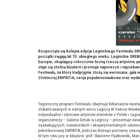
Rozpoczęła się kolejna edycja Legnickiego Festiwalu S
początki sięgają lat 70. ubiegłego wieku. Legnickie SREB
Europie, skupiający rokrocznie liczną rzeszę artystów, 
staje się stolicą biżuterii i promuje najnowsze i najcie
Festiwalu, na który tradycyjnie złożą się wernisaże, gala
Złotniczej EMPATIA, sesja popularnonaukowa oraz wydarz
Tegoroczny program Festiwalu obejmuje kilkanaście wysta
zlokalizowanych w samym sercu Legnicy.W trakcie Weeken
indywidualne i zbiorowe artystów-złotników z Polski i zag
organizatorzy – Galeria Sztuki w Legnicy – prezentuje świ
zaskakujących, nowatorskich i eksperymentalnych odsłona
pokonkursowej EMPATIA, podczas którego poznamy zwycięz
W tym roku jury w składzie: prof. Sławomir Fijałkowski, Ma