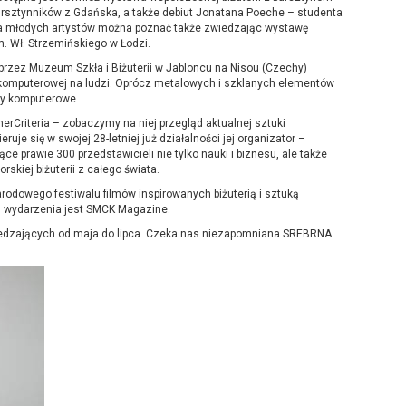
sztynników z Gdańska, a także debiut Jonatana Poeche – studenta
nia młodych artystów można poznać także zwiedzając wystawę
m. Wł. Strzemińskiego w Łodzi.
 przez Muzeum Szkła i Biżuterii w Jabloncu na Nisou (Czechy)
 komputerowej na ludzi. Oprócz metalowych i szklanych elementów
nty komputerowe.
erCriteria – zobaczymy na niej przegląd aktualnej sztuki
eruje się w swojej 28-letniej już działalności jej organizator –
 prawie 300 przedstawicieli nie tylko nauki i biznesu, ale także
skiej biżuterii z całego świata.
odowego festiwalu filmów inspirowanych biżuterią i sztuką
 wydarzenia jest SMCK Magazine.
edzających od maja do lipca. Czeka nas niezapomniana SREBRNA