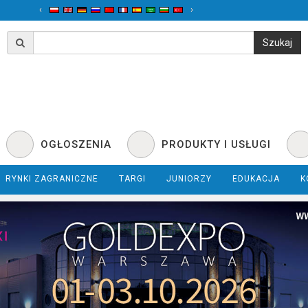
‹
›
OGŁOSZENIA
PRODUKTY I USŁUGI
RYNKI ZAGRANICZNE
TARGI
JUNIORZY
EDUKACJA
K