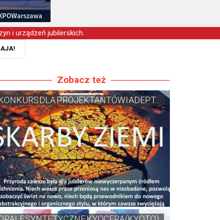
yn i urządzeń jubilerskich.
MAJA!
Zobacz też
KONKURS DLA PROJEKTANTÓW I ADEPT...
OPALE SYNTETYCZNE KYOCERA (KYOTO)