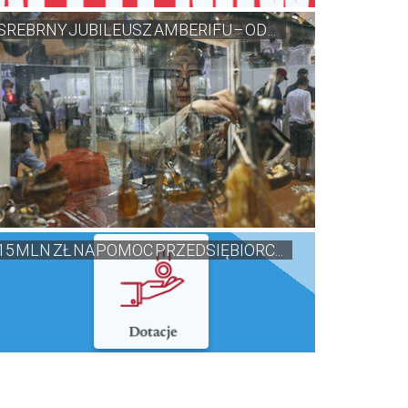
SREBRNY JUBILEUSZ AMBERIFU – OD ...
15 MLN ZŁ NA POMOC PRZEDSIĘBIORC...