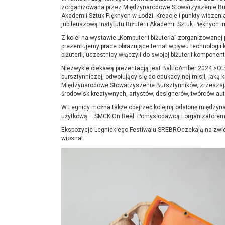
zorganizowana przez Międzynarodowe Stowarzyszenie Bur
Akademii Sztuk Pięknych w Łodzi. Kreacje i punkty widze
jubileuszową Instytutu Biżuterii Akademii Sztuk Pięknych i
Z kolei na wystawie „Komputer i biżuteria” zorganizowanej
prezentujemy prace obrazujące temat wpływu technologii
biżuterii, uczestnicy włączyli do swojej biżuterii kompone
Niezwykle ciekawą prezentacją jest BalticAmber 2024 >Oth
bursztynniczej, odwołujący się do edukacyjnej misji, jaką ki
Międzynarodowe Stowarzyszenie Bursztynników, zrzeszające
środowisk kreatywnych, artystów, designerów, twórców autor
W Legnicy można także obejrzeć kolejną odsłonę międzynar
użytkową – SMCK On Reel. Pomysłodawcą i organizatorem
Ekspozycje Legnickiego Festiwalu SREBROczekają na zwi
wiosna!