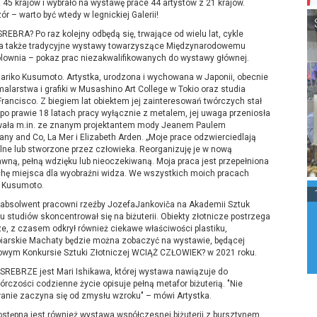
 45 krajów i wybrało na wystawę prace 44 artystów z 21 krajów.
– warto być wtedy w legnickiej Galerii!
SREBRA? Po raz kolejny odbędą się, trwające od wielu lat, cykle
y – a także tradycyjne wystawy towarzyszące Międzynarodowemu
 Holownia – pokaz prac niezakwalifikowanych do wystawy głównej.
riko Kusumoto. Artystka, urodzona i wychowana w Japonii, obecnie
alarstwa i grafiki w Musashino Art College w Tokio oraz studia
Francisco. Z biegiem lat obiektem jej zainteresowań twórczych stał
 po prawie 18 latach pracy wyłącznie z metalem, jej uwaga przeniosła
acowała m.in. ze znanym projektantem mody Jeanem Paulem
any and Co, La Mer i Elizabeth Arden. „Moje prace odzwierciedlają
alne lub stworzone przez człowieka. Reorganizuję je w nową
awną, pełną wdzięku lub nieoczekiwaną. Moja praca jest przepełniona
chę miejsca dla wyobraźni widza. We wszystkich moich pracach
a Kusumoto.
, absolwent pracowni rzeźby JozefaJankoviča na Akademii Sztuk
u studiów skoncentrował się na biżuterii. Obiekty złotnicze postrzega
rze, z czasem odkrył również ciekawe właściwości plastiku,
biarskie Machaty będzie można zobaczyć na wystawie, będącej
odowym Konkursie Sztuki Złotniczej WCIĄŻ CZŁOWIEK? w 2021 roku.
m SREBRZE jest Mari Ishikawa, której wystawa nawiązuje do
órczości codzienne życie opisuje pełną metafor biżuterią. "Nie
anie zaczyna się od zmysłu wzroku" – mówi Artystka.
stępna jest również wystawa współczesnej biżuterii z bursztynem