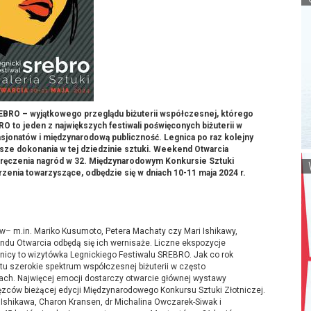
REBRO – wyjątkowego przeglądu biżuterii współczesnej, którego
RO to jeden z największych festiwali poświęconych biżuterii w
pasjonatów i międzynarodową publiczność. Legnica po raz kolejny
kawsze dokonania w tej dziedzinie sztuki. Weekend Otwarcia
 wręczenia nagród w
32. Międzynarodowym Konkursie Sztuki
enia towarzyszące, odbędzie się w dniach 10-11 maja 2024 r.
w– m.in. Mariko Kusumoto, Petera Machaty czy Mari Ishikawy,
du Otwarcia odbędą się ich wernisaże. Liczne ekspozycje
ranicy to wizytówka Legnickiego Festiwalu SREBRO. Jak co rok
atu szerokie spektrum współczesnej biżuterii w często
ch. Najwięcej emocji dostarczy otwarcie głównej wystawy
ców bieżącej edycji Międzynarodowego Konkursu Sztuki Złotniczej.
ri Ishikawa, Charon Kransen, dr Michalina Owczarek-Siwak i