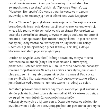
oczekiwania muzeum i jest porównywalny z rezultatem tak
zwanych „mega wystaw” takich jak “Alphonse Mucha”, czy
“Napoleon Bonaparte”. Do końca trwania wystawy muzeum
przewiduje, że zobaczy ją nawet pół miliona zwiedzających.
Praca ”Strzelec” i jej stylistyka nawiązująca do Secesji, stała się
bezpośrednią inspiracją do aranżacji estetycznej całego wystroju
wnętrz Muzeum, w których odbywa się wystawa. Ponoć również
estetyka spektaklu baletowego, wystawionego podczas ceremonii
otwarcia, zainspirowana była moim naszyjnikiem. To jest ten sam
naszyjnik, który został zauważony przez jury konkursu Anioły
Rzemiosła (zainicjowanego przez Izabelę Łapińską) i, dzięki
któremu zostałam jego zwyciężczynią.
Oprócz naszyjnika „Strzelec”, którego powielony motyw można
dostrzec na ścianach (zarys linii w odbiciach lustrzanych),
plakatach i ulotkach wystawy, w TianJin można osobiście zobaczyć
również moje Baśniowe Szachy ze srebra i bursztynu, pierścień z
chrząszczem i magnetycznymi skrzydłami z muszli Paua oraz
naszyjnik „Sad i bursztynowa lupa” – którego powiększone zdjęcie
jest również wydrukowane i umieszczone na jednej ze ścian.
Tematem przewodnim biżuteryjnej części ekspozycji jest ewolucja
stylów polskiej biżuterii z bursztynem od lat 70. XX wieku do dziś, z
uwzględnieniem dużej różnorodności materiałów
wykorzystywanych do jej tworzenia. Otwarcie wystawy uświetniło
przedstawienie baletowe prezentujące historię powstania bursztynu