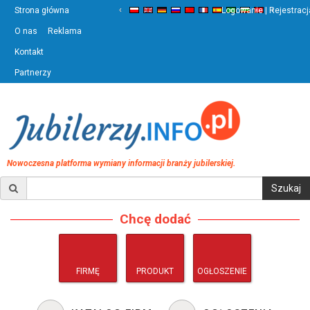
‹
›
Strona główna
Logowanie | Rejestracj
O nas
Reklama
Kontakt
Partnerzy
Nowoczesna platforma wymiany informacji branży jubilerskiej.
Chcę dodać
FIRMĘ
PRODUKT
OGŁOSZENIE