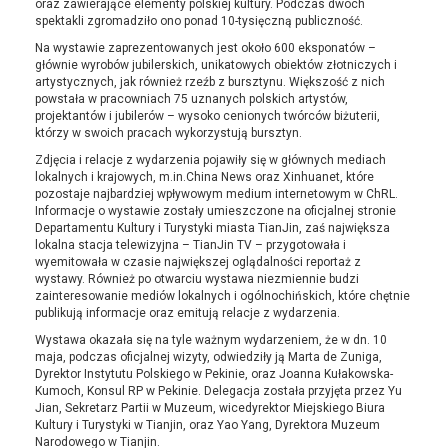
oraz zawierające elementy polskiej kultury. Podczas dwóch
spektakli zgromadziło ono ponad 10-tysięczną publiczność.
Na wystawie zaprezentowanych jest około 600 eksponatów –
głównie wyrobów jubilerskich, unikatowych obiektów złotniczych i
artystycznych, jak również rzeźb z bursztynu. Większość z nich
powstała w pracowniach 75 uznanych polskich artystów,
projektantów i jubilerów – wysoko cenionych twórców biżuterii,
którzy w swoich pracach wykorzystują bursztyn.
Zdjęcia i relacje z wydarzenia pojawiły się w głównych mediach
lokalnych i krajowych, m.in.China News oraz Xinhuanet, które
pozostaje najbardziej wpływowym medium internetowym w ChRL.
Informacje o wystawie zostały umieszczone na oficjalnej stronie
Departamentu Kultury i Turystyki miasta TianJin, zaś największa
lokalna stacja telewizyjna – TianJin TV – przygotowała i
wyemitowała w czasie największej oglądalności reportaż z
wystawy. Również po otwarciu wystawa niezmiennie budzi
zainteresowanie mediów lokalnych i ogólnochińskich, które chętnie
publikują informacje oraz emitują relacje z wydarzenia.
Wystawa okazała się na tyle ważnym wydarzeniem, że w dn. 10
maja, podczas oficjalnej wizyty, odwiedziły ją Marta de Zuniga,
Dyrektor Instytutu Polskiego w Pekinie, oraz Joanna Kułakowska-
Kumoch, Konsul RP w Pekinie. Delegacja została przyjęta przez Yu
Jian, Sekretarz Partii w Muzeum, wicedyrektor Miejskiego Biura
Kultury i Turystyki w Tianjin, oraz Yao Yang, Dyrektora Muzeum
Narodowego w Tianjin.