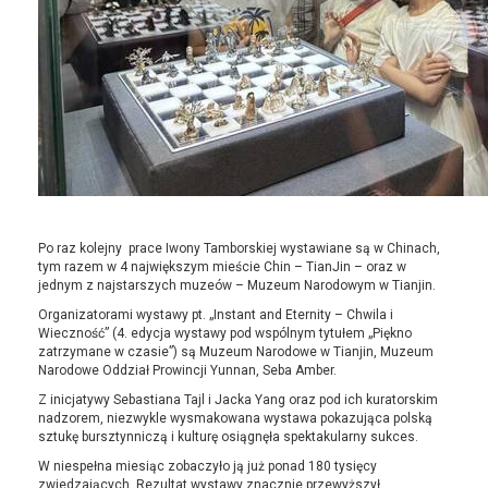
Po raz kolejny prace Iwony Tamborskiej wystawiane są w Chinach,
tym razem w 4 największym mieście Chin – TianJin – oraz w
jednym z najstarszych muzeów – Muzeum Narodowym w Tianjin.
Organizatorami wystawy pt. „Instant and Eternity – Chwila i
Wieczność” (4. edycja wystawy pod wspólnym tytułem „Piękno
zatrzymane w czasie”) są Muzeum Narodowe w Tianjin, Muzeum
Narodowe Oddział Prowincji Yunnan, Seba Amber.
Z inicjatywy Sebastiana Tajl i Jacka Yang oraz pod ich kuratorskim
nadzorem, niezwykle wysmakowana wystawa pokazująca polską
sztukę bursztynniczą i kulturę osiągnęła spektakularny sukces.
W niespełna miesiąc zobaczyło ją już ponad 180 tysięcy
zwiedzających. Rezultat wystawy znacznie przewyższył