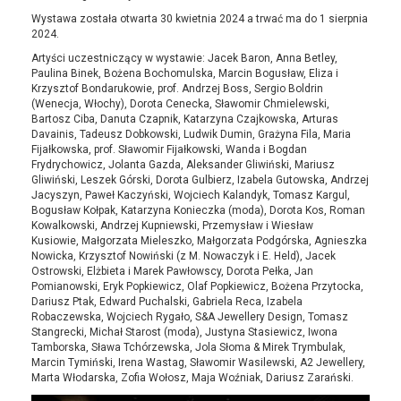
Wystawa została otwarta 30 kwietnia 2024 a trwać ma do 1 sierpnia
2024.
Artyści uczestniczący w wystawie: Jacek Baron, Anna Betley,
Paulina Binek, Bożena Bochomulska, Marcin Bogusław, Eliza i
Krzysztof Bondarukowie, prof. Andrzej Boss, Sergio Boldrin
(Wenecja, Włochy), Dorota Cenecka, Sławomir Chmielewski,
Bartosz Ciba, Danuta Czapnik, Katarzyna Czajkowska, Arturas
Davainis, Tadeusz Dobkowski, Ludwik Dumin, Grażyna Fila, Maria
Fijałkowska, prof. Sławomir Fijałkowski, Wanda i Bogdan
Frydrychowicz, Jolanta Gazda, Aleksander Gliwiński, Mariusz
Gliwiński, Leszek Górski, Dorota Gulbierz, Izabela Gutowska, Andrzej
Jacyszyn, Paweł Kaczyński, Wojciech Kalandyk, Tomasz Kargul,
Bogusław Kołpak, Katarzyna Konieczka (moda), Dorota Kos, Roman
Kowalkowski, Andrzej Kupniewski, Przemysław i Wiesław
Kusiowie, Małgorzata Mieleszko, Małgorzata Podgórska, Agnieszka
Nowicka, Krzysztof Nowiński (z M. Nowaczyk i E. Held), Jacek
Ostrowski, Elżbieta i Marek Pawłowscy, Dorota Pełka, Jan
Pomianowski, Eryk Popkiewicz, Olaf Popkiewicz, Bożena Przytocka,
Dariusz Ptak, Edward Puchalski, Gabriela Reca, Izabela
Robaczewska, Wojciech Rygało, S&A Jewellery Design, Tomasz
Stangrecki, Michał Starost (moda), Justyna Stasiewicz, Iwona
Tamborska, Sława Tchórzewska, Jola Słoma & Mirek Trymbulak,
Marcin Tymiński, Irena Wastag, Sławomir Wasilewski, A2 Jewellery,
Marta Włodarska, Zofia Wołosz, Maja Woźniak, Dariusz Zarański.