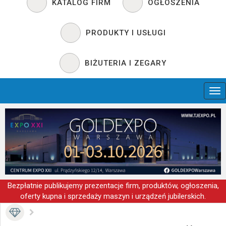
KATALOG FIRM
OGŁOSZENIA
PRODUKTY I USŁUGI
BIŻUTERIA I ZEGARY
Bezpłatnie publikujemy prezentacje firm, produktów, ogłoszenia,
oferty kupna i sprzedaży maszyn i urządzeń jubilerskich.