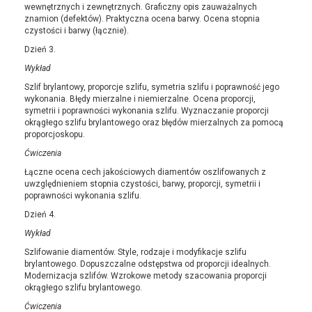
wewnętrznych i zewnętrznych. Graficzny opis zauważalnych
znamion (defektów). Praktyczna ocena barwy. Ocena stopnia
czystości i barwy (łącznie).
Dzień 3.
Wykład
Szlif brylantowy, proporcje szlifu, symetria szlifu i poprawność jego
wykonania. Błędy mierzalne i niemierzalne. Ocena proporcji,
symetrii i poprawności wykonania szlifu. Wyznaczanie proporcji
okrągłego szlifu brylantowego oraz błędów mierzalnych za pomocą
proporcjoskopu.
Ćwiczenia
Łączne ocena cech jakościowych diamentów oszlifowanych z
uwzględnieniem stopnia czystości, barwy, proporcji, symetrii i
poprawności wykonania szlifu.
Dzień 4.
Wykład
Szlifowanie diamentów. Style, rodzaje i modyfikacje szlifu
brylantowego. Dopuszczalne odstępstwa od proporcji idealnych.
Modernizacja szlifów. Wzrokowe metody szacowania proporcji
okrągłego szlifu brylantowego.
Ć
wiczenia