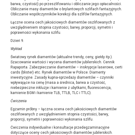
barwa, czystość) po przeszlifowaniu i obliczanie jego opłacalności.
Obliczanie masy diamentów o brylantowych szlifach fantazyjnych.
Obliczanie współczynników korekcji dla szlifów fantazyjnych.
Łączne ocena cech jakościowych diamentów oszlifowanych z
uwzględnieniem stopnia czystości, barwy, proporcji, symetrii i
poprawności wykonania szlifu.
Dzień 9.
Wykład
Światowy rynek diamentów (aktualne trendy, ceny, giełdy itp.).
Szacowanie wartości i wycena diamentów jubilerskich. Cennik
Rapaporta. Zabezpieczanie diamentów – inskrypcje laserowe, certi
cards (blister) etc. Rynek diamentów w Polsce. Diamenty
inwestycyjne. Zasady kupna-sprzedaży diamentów – czynniki
wpływające na cenę (masa a średnica, barwa a czystość,
niebezpieczne inkluzje i kamienie z ubytkami, fluorescencja,
kamienie BGM i kamienie TLB, TTLB, TLC i TTLC).
Ćwiczenia
Egzamin próbny – łączna ocena cech jakościowych diamentów
oszlifowanych z uwzględnieniem stopnia czystości, barwy,
proporcji, symetrii i poprawności wykonania szlifu.
Ćwiczenia indywidualne i konsultacje przedegzaminacyjne
dotyczące oceny cech jakościowych diamentów jubilerskich.