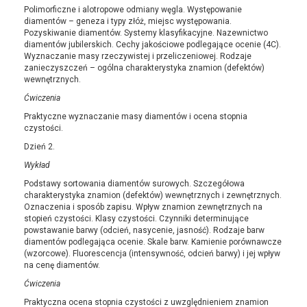
Polimorficzne i alotropowe odmiany węgla. Występowanie
diamentów – geneza i typy złóż, miejsc występowania.
Pozyskiwanie diamentów. Systemy klasyfikacyjne. Nazewnictwo
diamentów jubilerskich. Cechy jakościowe podlegające ocenie (4C).
Wyznaczanie masy rzeczywistej i przeliczeniowej. Rodzaje
zanieczyszczeń – ogólna charakterystyka znamion (defektów)
wewnętrznych.
Ćwiczenia
Praktyczne wyznaczanie masy diamentów i ocena stopnia
czystości.
Dzień 2.
Wykład
Podstawy sortowania diamentów surowych. Szczegółowa
charakterystyka znamion (defektów) wewnętrznych i zewnętrznych.
Oznaczenia i sposób zapisu. Wpływ znamion zewnętrznych na
stopień czystości. Klasy czystości. Czynniki determinujące
powstawanie barwy (odcień, nasycenie, jasność). Rodzaje barw
diamentów podlegająca ocenie. Skale barw. Kamienie porównawcze
(wzorcowe). Fluorescencja (intensywność, odcień barwy) i jej wpływ
na cenę diamentów.
Ćwiczenia
Praktyczna ocena stopnia czystości z uwzględnieniem znamion