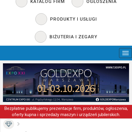
KATALOG FIRM
OGŁOSZENIA
PRODUKTY I USŁUGI
BIŻUTERIA I ZEGARY
Bezpłatnie publikujemy prezentacje firm, produktów, ogłoszenia,
oferty kupna i sprzedaży maszyn i urządzeń jubilerskich.