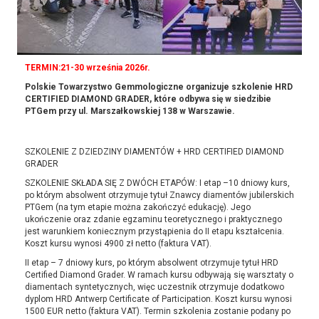
TERMIN:21-30 września
2026r.
Polskie Towarzystwo Gemmologiczne organizuje szkolenie HRD
CERTIFIED DIAMOND GRADER, które odbywa się w siedzibie
PTGem przy ul. Marszałkowskiej 138 w Warszawie.
SZKOLENIE Z DZIEDZINY DIAMENTÓW + HRD CERTIFIED DIAMOND
GRADER
SZKOLENIE SKŁADA SIĘ Z DWÓCH ETAPÓW: I etap –10 dniowy kurs,
po którym absolwent otrzymuje tytuł Znawcy diamentów jubilerskich
PTGem (na tym etapie można zakończyć edukację). Jego
ukończenie oraz zdanie egzaminu teoretycznego i praktycznego
jest warunkiem koniecznym przystąpienia do II etapu kształcenia.
Koszt kursu wynosi 4900 zł netto (faktura VAT).
II etap – 7 dniowy kurs, po którym absolwent otrzymuje tytuł HRD
Certified Diamond Grader. W ramach kursu odbywają się warsztaty o
diamentach syntetycznych, więc uczestnik otrzymuje dodatkowo
dyplom HRD Antwerp Certificate of Participation. Koszt kursu wynosi
1500 EUR netto (faktura VAT). Termin szkolenia zostanie podany po