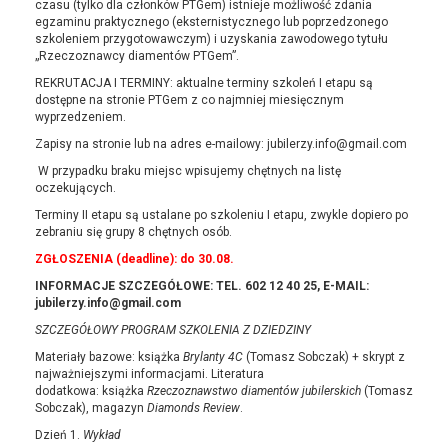
czasu (tylko dla członków PTGem) istnieje możliwość zdania
egzaminu praktycznego (eksternistycznego lub poprzedzonego
szkoleniem przygotowawczym) i uzyskania zawodowego tytułu
„Rzeczoznawcy diamentów PTGem”.
REKRUTACJA I TERMINY: aktualne terminy szkoleń I etapu są
dostępne na stronie PTGem z co najmniej miesięcznym
wyprzedzeniem.
Zapisy na stronie lub na adres e-mailowy: jubilerzy.info@gmail.com
W przypadku braku miejsc wpisujemy chętnych na listę
oczekujących.
Terminy II etapu są ustalane po szkoleniu I etapu, zwykle dopiero po
zebraniu się grupy 8 chętnych osób.
ZGŁOSZENIA (deadline): do 30.08.
INFORMACJE SZCZEGÓŁOWE: TEL. 602 12 40 25, E-MAIL:
jubilerzy.info@gmail.com
SZCZEGÓŁOWY PROGRAM SZKOLENIA Z DZIEDZINY
Materiały bazowe: książka
Brylanty 4C
(Tomasz Sobczak) + skrypt z
najważniejszymi informacjami. Literatura
dodatkowa: książka
Rzeczoznawstwo diamentów jubilerskich
(Tomasz
Sobczak), magazyn
Diamonds Review
.
Dzień 1.
Wykład