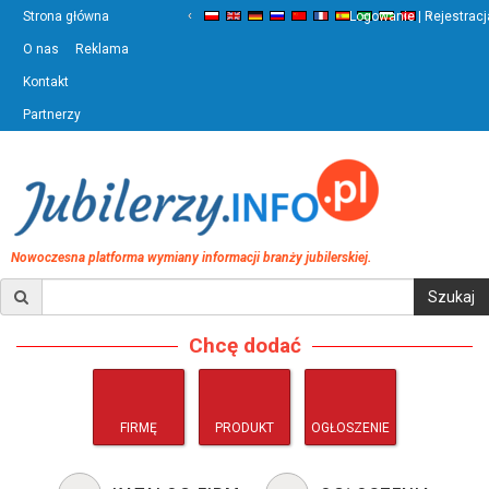
‹
›
Strona główna
Logowanie | Rejestracj
O nas
Reklama
Kontakt
Partnerzy
Nowoczesna platforma wymiany informacji branży jubilerskiej.
Chcę dodać
FIRMĘ
PRODUKT
OGŁOSZENIE