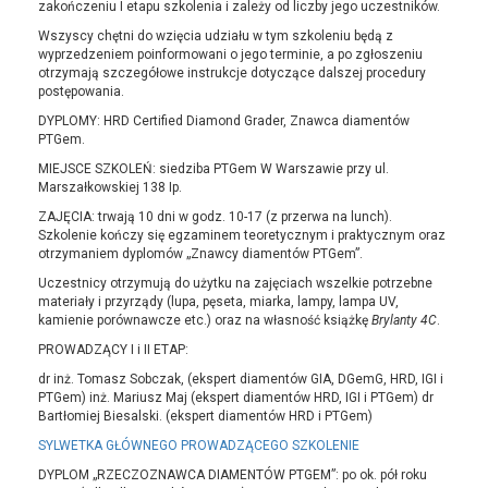
zakończeniu I etapu szkolenia i zależy od liczby jego uczestników.
Wszyscy chętni do wzięcia udziału w tym szkoleniu będą z
wyprzedzeniem poinformowani o jego terminie, a po zgłoszeniu
otrzymają szczegółowe instrukcje dotyczące dalszej procedury
postępowania.
DYPLOMY: HRD Certified Diamond Grader, Znawca diamentów
PTGem.
MIEJSCE SZKOLEŃ: siedziba PTGem W Warszawie przy ul.
Marszałkowskiej 138 Ip.
ZAJĘCIA: trwają 10 dni w godz. 10-17 (z przerwa na lunch).
Szkolenie kończy się egzaminem teoretycznym i praktycznym oraz
otrzymaniem dyplomów „Znawcy diamentów PTGem”.
Uczestnicy otrzymują do użytku na zajęciach wszelkie potrzebne
materiały i przyrządy (lupa, pęseta, miarka, lampy, lampa UV,
kamienie porównawcze etc.) oraz na własność książkę
Brylanty 4C
.
PROWADZĄCY I i II ETAP:
dr inż. Tomasz Sobczak, (ekspert diamentów GIA, DGemG, HRD, IGI i
PTGem) inż. Mariusz Maj (ekspert diamentów HRD, IGI i PTGem) dr
Bartłomiej Biesalski. (ekspert diamentów HRD i PTGem)
SYLWETKA GŁÓWNEGO PROWADZĄCEGO SZKOLENIE
DYPLOM „RZECZOZNAWCA DIAMENTÓW PTGEM”: po ok. pół roku