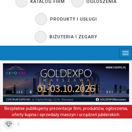
KATALOG FIRM
OGŁOSZENIA
PRODUKTY I USŁUGI
BIŻUTERIA I ZEGARY
Bezpłatnie publikujemy prezentacje firm, produktów, ogłoszenia,
oferty kupna i sprzedaży maszyn i urządzeń jubilerskich.