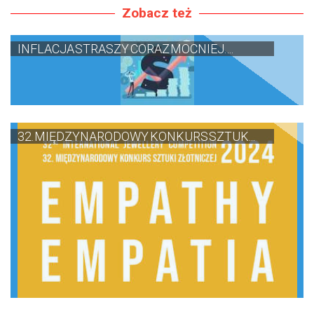
Zobacz też
INFLACJA STRASZY CORAZ MOCNIEJ. ...
32. MIĘDZYNARODOWY KONKURS SZTUK...