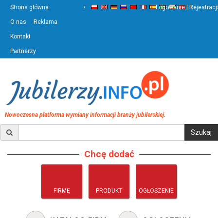
‹
›
Strona główna
Logowanie | Rejestracj
O nas
Reklama
Kontakt
Partnerzy
Nowoczesna platforma wymiany informacji branży jubilerskiej.
Chcę dodać
FIRMĘ
PRODUKT
OGŁOSZENIE