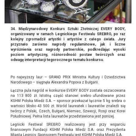
34. Międzynarodowy Konkurs Sztuki Złotniczej EVERY BODY,
organizowany w ramach Legnickiego Festiwalu SREBRO, po raz
kolejny zgromadził artystki i artystów z całego świata. Jury
przyznało zarówno nagrody regulaminowe, jak i liczne
wyróżnienia oraz nagrody partnerskie, podkreślając wysoki
poziom artystyczny, różnorodność postaw twórczych oraz
odwagę interpretacji tegorocznego tematu konkursu.
Po najwyższy laur – GRAND PRIX Ministra Kultury i Dziedzictwa
Narodowego – sięgnęła Alexandra Popova z Bułgarii.
Łączna pula nagród w konkursie EVERY BODY została oszacowana
na 113 800 zł. Istotną część stanowi srebro ufundowane przez
KGHM Polska Miedź S.A. – sponsor przekazał łącznie 5 kg srebra o
wartości blisko 43 500 zł. Wśród laureatek i laureatów znaleźli się
twórcy z Polski, Czech, Bułgarii, Niemiec, Szwecji, Rosji oraz Korei
Południowej. Pełna lista laureatów przedstawiona jest poniżej.
Legnicki Festiwal SREBRO realizowany jest przy wsparciu
finansowym Fundacji KGHM Polska Miedź S.A. oraz Prezydenta
Miasta Legnicy. Sponsorem Festiwalu jest KGHM Polska Miedź S.A.