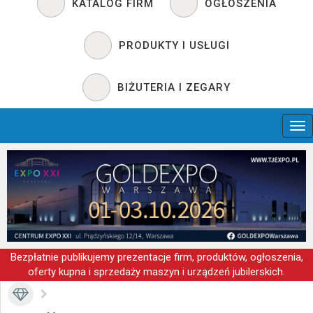
KATALOG FIRM
OGŁOSZENIA
PRODUKTY I USŁUGI
BIŻUTERIA I ZEGARY
Bezpłatnie publikujemy prezentacje firm, produktów, ogłoszenia,
oferty kupna i sprzedaży maszyn i urządzeń jubilerskich.