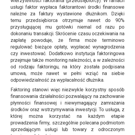
wierzytelności faktoranta (przedsiębiorcy). W ramach
usługi faktor wypłaca faktorantowi środki finansowe
należne za faktury wystawione dłużnikom. Dzięki
temu przedsiębiorca otrzymuje nawet do 90%
przysługującej mu gotówki niemal od razu po
dokonaniu transakcji. Skrócenie czasu oczekiwania na
zapłatę powoduje, że firma może terminowo
regulować bieżące opłaty, wypłacać wynagrodzenia
czy inwestować. Dodatkowo instytucja faktoringowa
przejmuje także monitoring należności, a w zależności
od rodzaju faktoringu, na który została podpisana
umowa, może nawet w pełni wziąć na siebie
odpowiedzialność za wypłacalność dłużnika.
Faktoring stanowi więc niezwykle korzystny sposób
finansowania działalności pozwalający na zachowanie
płynności finansowej i niewymagający zamrażania
środków oraz wstrzymywania inwestycji. To usługa, z
której można korzystać na każdym etapie
prowadzenia firmy, szczególnie polecana podmiotom
sprzedającym usługi lub towary z odroczonym