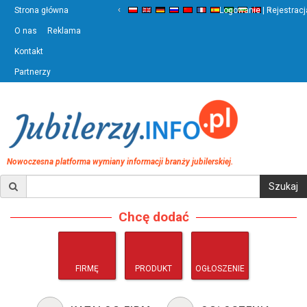
‹
›
Strona główna
Logowanie | Rejestracj
O nas
Reklama
Kontakt
Partnerzy
Nowoczesna platforma wymiany informacji branży jubilerskiej.
Chcę dodać
FIRMĘ
PRODUKT
OGŁOSZENIE