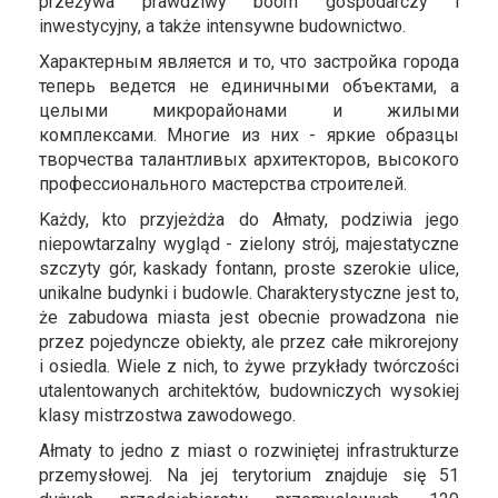
przeżywa prawdziwy boom gospodarczy i
inwestycyjny, a także intensywne budownictwo.
Характерным является и то, что застройка города
теперь ведется не единичными объектами, а
целыми микрорайонами и жилыми
комплексами. Многие из них - яркие образцы
творчества талантливых архитекторов, высокого
профессионального мастерства строителей.
Każdy, kto przyjeżdża do Ałmaty, podziwia jego
niepowtarzalny wygląd - zielony strój, majestatyczne
szczyty gór, kaskady fontann, proste szerokie ulice,
unikalne budynki i budowle. Charakterystyczne jest to,
że zabudowa miasta jest obecnie prowadzona nie
przez pojedyncze obiekty, ale przez całe mikrorejony
i osiedla. Wiele z nich, to żywe przykłady twórczości
utalentowanych architektów, budowniczych wysokiej
klasy mistrzostwa zawodowego.
Ałmaty to jedno z miast o rozwiniętej infrastrukturze
przemysłowej. Na jej terytorium znajduje się 51