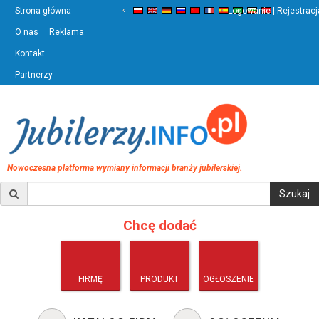
‹
›
Strona główna
Logowanie | Rejestracj
O nas
Reklama
Kontakt
Partnerzy
Nowoczesna platforma wymiany informacji branży jubilerskiej.
Chcę dodać
FIRMĘ
PRODUKT
OGŁOSZENIE