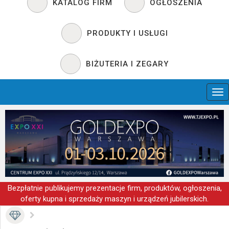
KATALOG FIRM
OGŁOSZENIA
PRODUKTY I USŁUGI
BIŻUTERIA I ZEGARY
Bezpłatnie publikujemy prezentacje firm, produktów, ogłoszenia,
oferty kupna i sprzedaży maszyn i urządzeń jubilerskich.