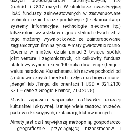
dużych przedsiębiorstw przemysłowych, 129
średnich i 2897 małych. W strukturze inwestycyjnej
ilość funduszy zainwestowanych w zaawansowane
technologicznie branże produkcyjne (telekomunikacja,
systemy informacyjne, technologie sieciowe itp.)
kilkakrotnie wzrastała w ciągu ostatnich dwóch lat. Z
tego możemy wywnioskować, że zainteresowanie
zagranicznych firm na rynku Ałmaty gwałtownie rośnie.
Obecnie w mieście działa ponad 2 tysiące spółek
joint venture i zagranicznych, ich całkowity fundusz
statutowy wynosi około 100 miliardów tenge (tenge -
waluta narodowa Kazachstanu, ich nazwa pochodzi od
średniowiecznych tureckich małych srebrnych monet
„denga” lub „Tanga, dla orientacji 1 USD = 321.2100
KZT – dane z Google Finance, 2.03.2028).
Miasto zapewnia wspaniałe możliwości rekreacji
kulturalnej i aktywnej. Istnieje wiele teatrów, muzeów,
parków rekreacyjnych, restauracji, klubów nocnych.
Ałmaty jest dziś największą metropolią, gospodarczo
i geograficznie przyciągającą biznesmenów i