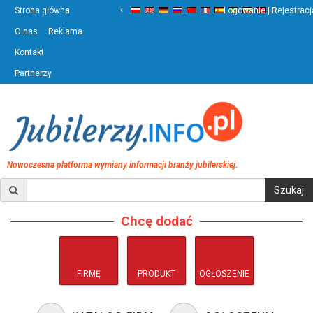
‹
›
Strona główna
Logowanie | Rejestracj
O nas
Reklama
Kontakt
Partnerzy
Nowoczesna platforma wymiany informacji branży jubilerskiej.
Chcę dodać
FIRMĘ
PRODUKT
OGŁOSZENIE