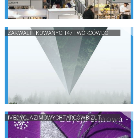
ZAKWALIFIKOWANYCH 47 TWÓRCÓW DO ...
IV EDYCJA ZIMOWYCH TARGÓW BIŻUT...