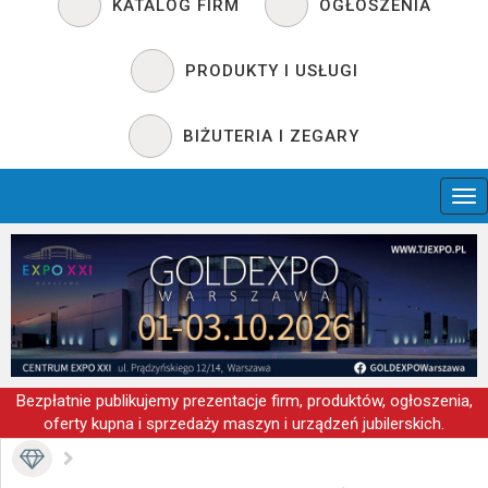
KATALOG FIRM
OGŁOSZENIA
PRODUKTY I USŁUGI
BIŻUTERIA I ZEGARY
Bezpłatnie publikujemy prezentacje firm, produktów, ogłoszenia,
oferty kupna i sprzedaży maszyn i urządzeń jubilerskich.