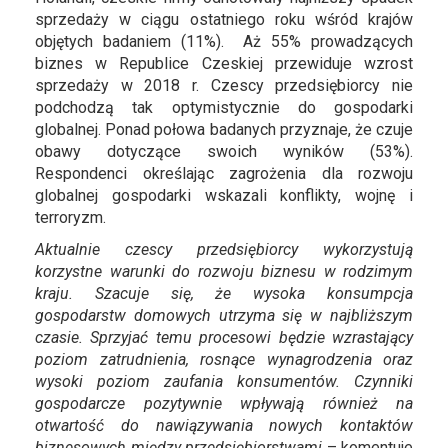
sprzedaży w ciągu ostatniego roku wśród krajów
objętych badaniem (11%). Aż 55% prowadzących
biznes w Republice Czeskiej przewiduje wzrost
sprzedaży w 2018 r. Czescy przedsiębiorcy nie
podchodzą tak optymistycznie do gospodarki
globalnej. Ponad połowa badanych przyznaje, że czuje
obawy dotyczące swoich wyników (53%).
Respondenci określając zagrożenia dla rozwoju
globalnej gospodarki wskazali konflikty, wojnę i
terroryzm.
Aktualnie czescy przedsiębiorcy wykorzystują
korzystne warunki do rozwoju biznesu w rodzimym
kraju. Szacuje się, że wysoka konsumpcja
gospodarstw domowych utrzyma się w najbliższym
czasie. Sprzyjać temu procesowi będzie wzrastający
poziom zatrudnienia, rosnące wynagrodzenia oraz
wysoki poziom zaufania konsumentów. Czynniki
gospodarcze pozytywnie wpływają również na
otwartość do nawiązywania nowych kontaktów
biznesowych między przedsiębiorstwami
– komentuje