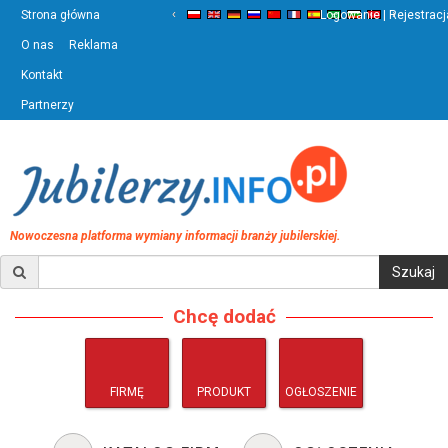
‹
›
Strona główna
Logowanie | Rejestracj
O nas
Reklama
Kontakt
Partnerzy
Nowoczesna platforma wymiany informacji branży jubilerskiej.
Chcę dodać
FIRMĘ
PRODUKT
OGŁOSZENIE