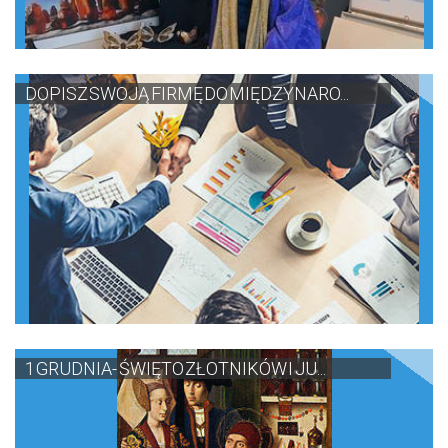
DOPISZ SWOJĄ FIRMĘ DO MIĘDZYNARO...
1 GRUDNIA- ŚWIĘTO ZŁOTNIKÓW I JU...