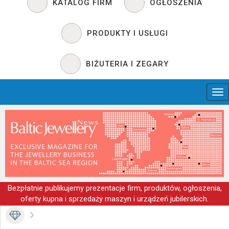
KATALOG FIRM
OGŁOSZENIA
PRODUKTY I USŁUGI
BIŻUTERIA I ZEGARY
Bezpłatnie publikujemy prezentacje firm, produktów, ogłoszenia,
oferty kupna i sprzedaży maszyn i urządzeń jubilerskich.