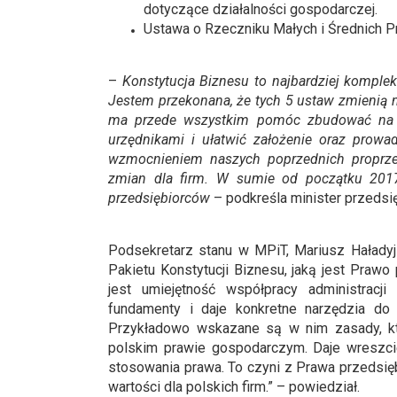
dotyczące działalności gospodarczej.
Ustawa o Rzeczniku Małych i Średnich P
–
Konstytucja Biznesu to najbardziej komple
Jestem przekonana, że tych 5 ustaw zmienią n
ma przede wszystkim pomóc zbudować na no
urzędnikami i ułatwić założenie oraz prowa
wzmocnieniem naszych poprzednich proprzeds
zmian dla firm. W sumie od początku 2017 
przedsiębiorców
– podkreśla minister przedsię
Podsekretarz stanu w MPiT, Mariusz Haładyj 
Pakietu Konstytucji Biznesu, jaką jest Praw
jest umiejętność współpracy administracj
fundamenty i daje konkretne narzędzia do 
Przykładowo wskazane są w nim zasady, k
polskim prawie gospodarczym. Daje wreszcie 
stosowania prawa. To czyni z Prawa przedsięb
wartości dla polskich firm.” – powiedział.