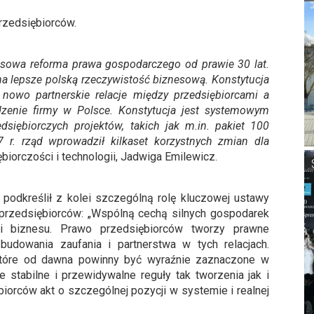
rzedsiębiorców.
ksowa reforma prawa gospodarczego od prawie 30 lat.
a lepsze polską rzeczywistość biznesową. Konstytucja
wo partnerskie relacje między przedsiębiorcami a
dzenie firmy w Polsce. Konstytucja jest systemowym
iębiorczych projektów, takich jak m.in. pakiet 100
r. rząd wprowadził kilkaset korzystnych zmian dla
biorczości i technologii, Jadwiga Emilewicz.
podkreślił z kolei szczególną rolę kluczowej ustawy
o przedsiębiorców: „Wspólną cechą silnych gospodarek
i i biznesu. Prawo przedsiębiorców tworzy prawne
budowania zaufania i partnerstwa w tych relacjach.
tóre od dawna powinny być wyraźnie zaznaczone w
stabilne i przewidywalne reguły tak tworzenia jak i
iorców akt o szczególnej pozycji w systemie i realnej