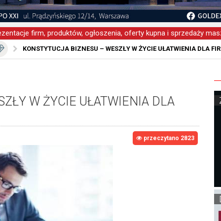
zentacje firm, produktów, ogłoszenia, oferty kupna i sprzedaży masz
KONSTYTUCJA BIZNESU – WESZŁY W ŻYCIE UŁATWIENIA DLA FI
ZŁY W ŻYCIE UŁATWIENIA DLA
przeczytano 2823