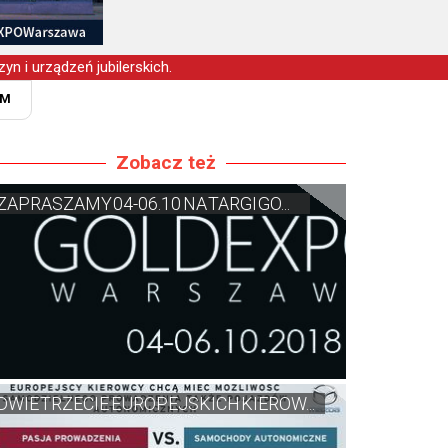
yn i urządzeń jubilerskich.
RM
Zobacz też
ZAPRASZAMY 04-06.10 NA TARGI GO...
DWIE TRZECIE EUROPEJSKICH KIEROW...