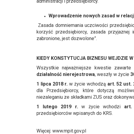
administracji i przedsiębiorcy.
Wprowadzenie nowych zasad w relacji
Zasada domniemania uczciwości przedsiębior
korzyść przedsiębiorcy, zasada przyjaznej 
zabronione, jest dozwolone”.
KIEDY KONSTYTUCJA BIZNESU WEJDZIE W
Wszystkie najważniejsze kwestie zawarte 
działalność nierejestrowa
, weszły w życie
3
1 lipca 2018 r.
w życie wchodzą
art. 52 ust.
dla Przedsiębiorcy, które dotyczą możli
niezaleganiu ze składkami ZUS oraz dokonywa
1 lutego 2019 r.
w życie wchodzi
art
przedsiębiorców wpisanych do KRS.
Więcej: www.mpit.gov.pl