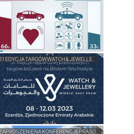
51 EDYCJA TARGÓW WATCH & JEWELLE...
ZAPROSZENIE NA KONFERENCJĘ PRASO...