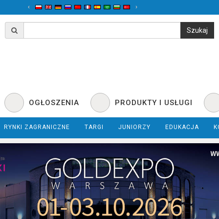
‹
›
OGŁOSZENIA
PRODUKTY I USŁUGI
RYNKI ZAGRANICZNE
TARGI
JUNIORZY
EDUKACJA
K