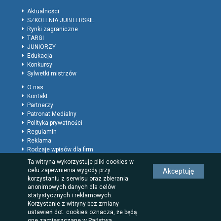
Aktualności
SZKOLENIA JUBILERSKIE
Rynki zagraniczne
TARGI
JUNIORZY
Edukacja
Konkursy
Sylwetki mistrzów
O nas
Kontakt
Partnerzy
Patronat Medialny
Polityka prywatności
Regulamin
Reklama
Rodzaje wpisów dla firm
Ta witryna wykorzystuje pliki cookies w
celu zapewnienia wygody przy
Akceptuję
korzystaniu z serwisu oraz zbierania
anonimowych danych dla celów
statystycznych i reklamowych.
Korzystanie z witryny bez zmiany
ustawień dot. cookies oznacza, że będą
one zamieszczane w Państwa