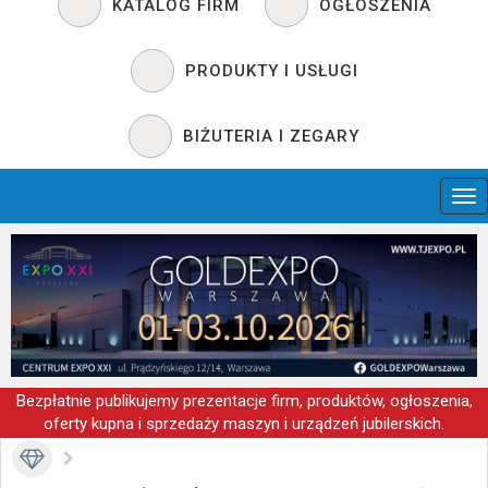
KATALOG FIRM
OGŁOSZENIA
PRODUKTY I USŁUGI
BIŻUTERIA I ZEGARY
Bezpłatnie publikujemy prezentacje firm, produktów, ogłoszenia,
oferty kupna i sprzedaży maszyn i urządzeń jubilerskich.