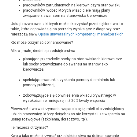
właścicieli
pracowników zatrudnionych na kierowniczym stanowisku
pracowników, wobec których właściciele mają plany
związane z awansem na stanowisko kierownicze
Usługi rozwojowe, z których może skorzystać przedsiębiorstwo, to
takie, które odpowiadają na potrzeby wynikające z diagnozy oraz
mieszczą się w
Opisie uniwersalnych kompetencji menadżerskich
.
Kto może otrzymać dofinansowanie?
Mikro-, małe, średnie przedsiębiorstwa:
planujące przeszkolić osoby na stanowiskach kierownicze
lub osoby przewidziane do awansu na stanowisko
kierownicze;
spełniające warunki uzyskania pomocy de minimis lub
pomocy publicznej;
zobowiązujące się do wniesienia wkładu prywatnego w
wysokości nie mniejszej niż 20% kwoty wsparcia
Pierwszeństwo w otrzymaniu wsparcia będą mieli ci przedsiębiorcy
lub ich pracownicy, którzy dotychczas nie korzystali ze wsparcia na
usługi rozwojowe (szkolenia, doradztwo, itp.).
Ile możesz otrzymać?
Kwota jaką może otrzymać przedsiębiorstwo na dofinansowanie