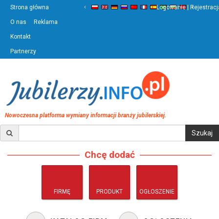
‹
›
Strona główna
Logowanie | Rejestracj
O nas
Reklama
Kontakt
Partnerzy
Nowoczesna platforma wymiany informacji branży jubilerskiej.
Chcę dodać
FIRMĘ
PRODUKT
OGŁOSZENIE