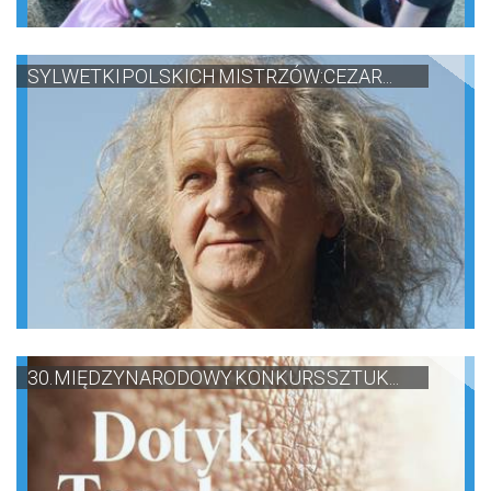
SYLWETKI POLSKICH MISTRZÓW:CEZAR...
30. MIĘDZYNARODOWY KONKURS SZTUK...