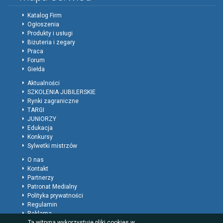
Katalog Firm
Ogłoszenia
Produkty i usługi
Biżuteria i zegary
Praca
Forum
Giełda
Aktualności
SZKOLENIA JUBILERSKIE
Rynki zagraniczne
TARGI
JUNIORZY
Edukacja
Konkursy
Sylwetki mistrzów
O nas
Kontakt
Partnerzy
Patronat Medialny
Polityka prywatności
Regulamin
Reklama
Ta witryna wykorzystuje pliki cookies w
Rodzaje wpisów dla firm