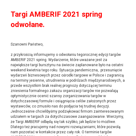
Targi AMBERIF 2021 spring
odwołane.
Szanowni Państwo,
z przykrością informujemy o odwołaniu tegorocznej edycji targów
AMBERIF 2021 spring. Wydarzenie, które uważane jest za
największe targi bursztynu na świecie zaplanowane było na ostatni
weekend kwietnia tego roku. Sytuacja pandemiczna, przesunięcie
wydarzeń biznesowych przez ośrodki targowe w Polsce i zagranicą
na terminy jesienne, utrudnienia w podróżach międzynarodowych, a
przede wszystkim brak realnej prognozy dotyczącej terminu
zniesienia formalnego zakazu organizacji targów nie pozwalają
optymistycznie ocenić szansy zorganizowania targów w
dotychczasowej formule i osiągnięcia celów założonych przez
wystawców, co zmusiło nas do podjęcia tej trudnej decyzji.
Jednocześnie chcielibyśmy podziękować firmom zainteresowanym
udziałem w targach za dotychczasowe zaangażowanie. Wierzymy,
że Targi AMBERIF odbędą się tak szybko, jak będzie to możliwe.
Dlatego też pracujemy nad nowymi rozwiązaniami, które pozwolą
nam pozostać w kontakcie przez cały rok. O terminie targów