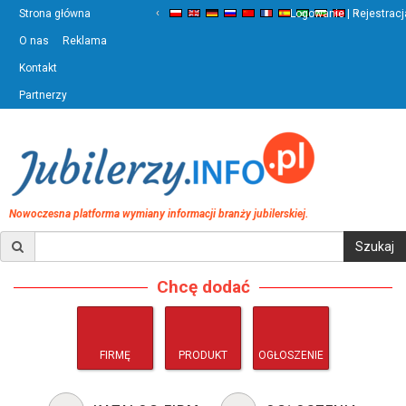
‹
›
Strona główna
Logowanie | Rejestracj
O nas
Reklama
Kontakt
Partnerzy
Nowoczesna platforma wymiany informacji branży jubilerskiej.
Chcę dodać
FIRMĘ
PRODUKT
OGŁOSZENIE