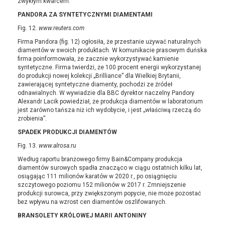
zwykłym kwarcem.
PANDORA ZA SYNTETYCZNYMI DIAMENTAMI
Fig. 12.
www.reuters.com
Firma Pandora (fig. 12) ogłosiła, że ​​przestanie używać naturalnych
diamentów w swoich produktach. W komunikacie prasowym duńska
firma poinformowała, że ​​zacznie wykorzystywać kamienie
syntetyczne. Firma twierdzi, że 100 procent energii wykorzystanej
do produkcji nowej kolekcji „Brilliance” dla Wielkiej Brytanii,
zawierającej syntetyczne diamenty, pochodzi ze źródeł
odnawialnych. W wywiadzie dla BBC dyrektor naczelny Pandory
Alexandr Lacik powiedział, że produkcja diamentów w laboratorium
jest zarówno tańsza niż ich wydobycie, i jest „właściwą rzeczą do
zrobienia”.
SPADEK PRODUKCJI DIAMENTÓW
Fig. 13.
www.alrosa.ru
Według raportu branżowego firmy Bain&Company produkcja
diamentów surowych spadła znacząco w ciągu ostatnich kilku lat,
osiągając 111 milionów karatów w 2020 r., po osiągnięciu
szczytowego poziomu 152 milionów w 2017 r. Zmniejszenie
produkcji surowca, przy zwiększonym popycie, nie może pozostać
bez wpływu na wzrost cen diamentów oszlifowanych.
BRANSOLETY KRÓLOWEJ MARII ANTONINY