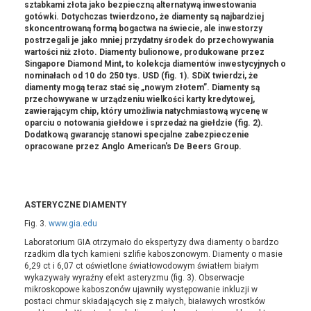
sztabkami złota jako bezpieczną alternatywą inwestowania
gotówki. Dotychczas twierdzono, że diamenty są najbardziej
skoncentrowaną formą bogactwa na świecie, ale inwestorzy
postrzegali je jako mniej przydatny środek do przechowywania
wartości niż złoto. Diamenty bulionowe, produkowane przez
Singapore Diamond Mint, to kolekcja diamentów inwestycyjnych o
nominałach od 10 do 250 tys. USD (fig. 1). SDiX twierdzi, że
diamenty mogą teraz stać się „nowym złotem”. Diamenty są
przechowywane w urządzeniu wielkości karty kredytowej,
zawierającym chip, który umożliwia natychmiastową wycenę w
oparciu o notowania giełdowe i sprzedaż na giełdzie (fig. 2).
Dodatkową gwarancję stanowi specjalne zabezpieczenie
opracowane przez Anglo American's De Beers Group.
ASTERYCZNE DIAMENTY
Fig. 3.
www.gia.edu
Laboratorium GIA otrzymało do ekspertyzy dwa diamenty o bardzo
rzadkim dla tych kamieni szlifie kaboszonowym. Diamenty o masie
6,29 ct i 6,07 ct oświetlone światłowodowym światłem białym
wykazywały wyraźny efekt asteryzmu (fig. 3). Obserwacje
mikroskopowe kaboszonów ujawniły występowanie inkluzji w
postaci chmur składających się z małych, białawych wrostków