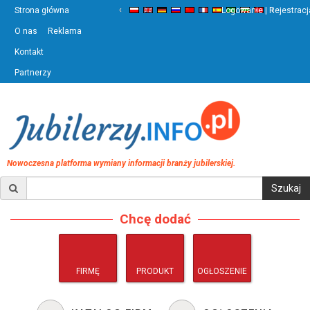
‹
›
Strona główna
Logowanie | Rejestracj
O nas
Reklama
Kontakt
Partnerzy
Nowoczesna platforma wymiany informacji branży jubilerskiej.
Chcę dodać
FIRMĘ
PRODUKT
OGŁOSZENIE