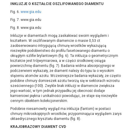
INKLUZJE O KSZTAŁCIE OSZLIFOWANEGO DIAMENTU
Fig. 6.
www.gia.edu
Fig. 7. www.gia.edu
Fig. 8. www.gia.edu
Inkluzje w diamentach mogą zaskakiwać swoim wyglądem i
kształtem. W oszlifowanym diamencie o masie 0,53 ct
zaobserwowano intrygującą chmurę wrostków wykazującą
niezwykłe podobieństwo do profilu fasetowanego diamentu o
okrągłym szlifie brylantowym (fig. 6). Ta inkluzja o geometrycznym
kształcie jest trójwymiarowa, a w części środkowej osiąga
powierzchnię diamentu (fig. 7). Badania widma absorpcyjnego w
podczerwieni wykazały, że diament należy do typu Ia o wysokim
stężeniu atomów azotu. Wcześniejsze badania wykazały, że często
podobne chmury domieszek azotu tworzą się w sektorach wzrostu
sześciennego {100}. Zwykle brak inkluzji w diamencie zwiększa
jego wartość, w tym jednak przypadku jej obecność dodaje
kamieniowi piękna i unikalności powodując, że staje się niezwykle
cennym obiektem kolekcjonerskim.
Podobnie niesamowity wygląd ma inkluzja (fantom) w postaci
chmury mikroskopijnych wrostków, przypominająca wyglądem zarys
oktaedrycznego kryształu diamentu (fig. 8).
KRAJOBRAZOWY DIAMENT CVD