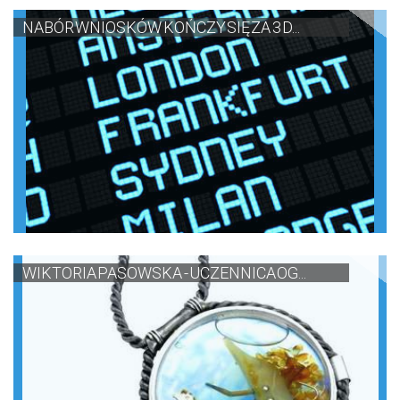
NABÓR WNIOSKÓW KOŃCZY SIĘ ZA 3 D...
WIKTORIA PASOWSKA - UCZENNICA OG...