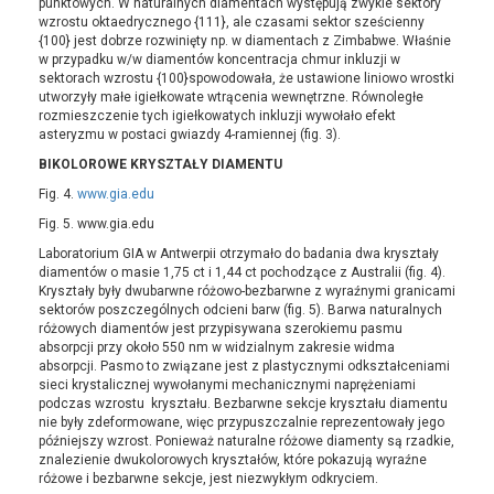
punktowych. W naturalnych diamentach występują zwykle sektory
wzrostu oktaedrycznego {111}, ale czasami sektor sześcienny
{100} jest dobrze rozwinięty np. w diamentach z Zimbabwe. Właśnie
w przypadku w/w diamentów koncentracja chmur inkluzji w
sektorach wzrostu {100}spowodowała, że ustawione liniowo wrostki
utworzyły małe igiełkowate wtrącenia wewnętrzne. Równoległe
rozmieszczenie tych igiełkowatych inkluzji wywołało efekt
asteryzmu w postaci gwiazdy 4-ramiennej (fig. 3).
BIKOLOROWE KRYSZTAŁY DIAMENTU
Fig. 4.
www.gia.edu
Fig. 5. www.gia.edu
Laboratorium GIA w Antwerpii otrzymało do badania dwa kryształy
diamentów o masie 1,75 ct i 1,44 ct pochodzące z Australii (fig. 4).
Kryształy były dwubarwne różowo-bezbarwne z wyraźnymi granicami
sektorów poszczególnych odcieni barw (fig. 5). Barwa naturalnych
różowych diamentów jest przypisywana szerokiemu pasmu
absorpcji przy około 550 nm w widzialnym zakresie widma
absorpcji. Pasmo to związane jest z plastycznymi odkształceniami
sieci krystalicznej wywołanymi mechanicznymi naprężeniami
podczas wzrostu kryształu. Bezbarwne sekcje kryształu diamentu
nie były zdeformowane, więc przypuszczalnie reprezentowały jego
późniejszy wzrost. Ponieważ naturalne różowe diamenty są rzadkie,
znalezienie dwukolorowych kryształów, które pokazują wyraźne
różowe i bezbarwne sekcje, jest niezwykłym odkryciem.