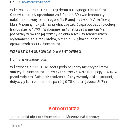
Fig. 14.
www.christies.com
W listopadzie 2021 r. na aukcji domu aukcyjnego Christie’s w
Genewie zostały sprzedane za 8,2 mln USD dwie bransolety
należące do żony ostatniego króla Francji Ludwika XVI, królowej
Marii Antoniny. Tak jak monarcha, została ścięta podczas rewolucji
francuskiej w 1793 r. Wykonane na 17 lat przed śmiercią Marii
pozostały w rękach jej rodziny do dnia aukcji. W bransoletach
wykonanych ze złota i srebra, o masie 97 g każda, zostało
oprawionych po 112 diamentów.
WZROST CEN SUROWCA DIAMENTOWEGO
Fig. 15.
www.rapnet.com
W listopadzie 2021 r. De Beers podniósł ceny niektórych lotów
surowych diamentów, co związane było ze wzrostem popytu w USA
przed świętami Bożego Narodzenia. Ceny wzrosły o kilka procent,
dotyczyły kamieni o masie poniżej 0,75 karata i jakości SI/P
.
1-3
Komentarze
Jeszcze nikt nie dodał komentarza. Możesz być pierwszy.