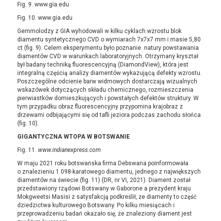
Fig. 9. www.gia.edu
Fig. 10. www.gia.edu
Gemmolodzy z GIA wyhodowali w kilku cyklach wzrostu blok
diamentu syntetycznego CVD o wymiarach 7x7x7 mm i masie 5,80
ct (fig. 9). Celem eksperymentu było poznanie natury powstawania
diamentów CVD w warunkach laboratoryjnych. Otrzymany kryształ
był badany techniką fluorescencyjną (DiamondView), która jest
integralną częścią analizy diamentów wykazującą defekty wzrostu.
Poszczególne odcienie barw widmowych dostarczają wizualnych
wskazówek dotyczących składu chemicznego, rozmieszczenia
pierwiastków domieszkujących i powstałych defektów struktury. W
tym przypadku obraz fluorescencyjny przypomina krajobraz z
drzewami odbijającymi się od tafli jeziora podczas zachodu słońca
(fig. 10).
GIGANTYCZNA WTOPA W BOTSWANIE
Fig. 11.
www.indianexpress.com
W maju 2021 roku botswańska firma Debswana poinformowała
o znalezieniu 1 098-karatowego diamentu, jednego z największych
diamentów na świecie (fig. 11) (DR, nr VI, 2021). Diament został
przedstawiony rządowi Botswany w Gaborone a prezydent kraju
Mokgweetsi Masisi z satysfakcją podkreślił, że diamenty to część
dziedzictwa kulturowego Botswany. Po kilku miesiącach i
przeprowadzeniu badań okazało się, że znaleziony diament jest