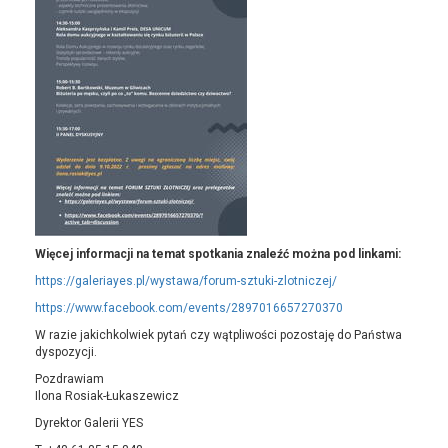
Więcej informacji na temat spotkania znaleźć można pod linkami:
https://galeriayes.pl/wystawa/forum-sztuki-zlotniczej/
https://www.facebook.com/events/2897016657270370
W razie jakichkolwiek pytań czy wątpliwości pozostaję do Państwa
dyspozycji.
Pozdrawiam
Ilona Rosiak-Łukaszewicz
Dyrektor Galerii YES