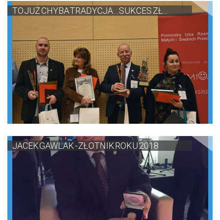
TO JUŻ CHYBA TRADYCJA… SUKCES ZŁ...
JACEK GAWLAK - ZŁOTNIK ROKU 2018