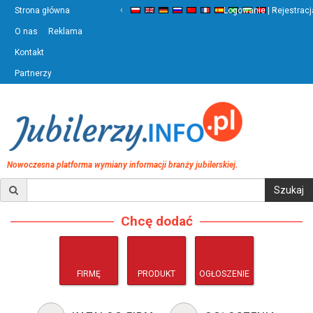
‹
›
Strona główna
Logowanie | Rejestracj
O nas
Reklama
Kontakt
Partnerzy
Nowoczesna platforma wymiany informacji branży jubilerskiej.
Chcę dodać
FIRMĘ
PRODUKT
OGŁOSZENIE