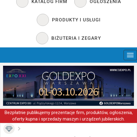
KATALOG FIRM
OGŁOSZENIA
PRODUKTY I USŁUGI
BIŻUTERIA I ZEGARY
Bezpłatnie publikujemy prezentacje firm, produktów, ogłoszenia,
oferty kupna i sprzedaży maszyn i urządzeń jubilerskich.