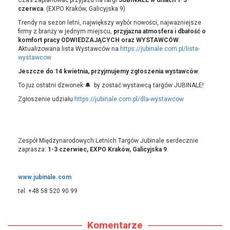
Czas zaplanować przyjazd na targi
JUBINALE w dniach 1-3
czerwca
. (EXPO Kraków, Galicyjska 9)
Trendy na sezon letni, największy wybór nowości, najważniejsze
firmy z branży w jednym miejscu,
przyjazna atmosfera i dbałość o
komfort pracy ODWIEDZAJĄCYCH oraz WYSTAWCÓW
.
Aktualizowana lista Wystawców na
https://jubinale.com.pl/lista-
wystawcow
Jeszcze do 14 kwietnia, przyjmujemy zgłoszenia wystawców
.
To już ostatni dzwonek 🔔 by zostać wystawcą targów JUBINALE!
Zgłoszenie udziału
https://jubinale.com.pl/dla-wystawcow
Zespół Międzynarodowych Letnich Targów Jubinale serdecznie
zaprasza:
1-3 czerwiec, EXPO Kraków, Galicyjska 9
.
www.jubinale.com
tel. +48 58 520 90 99
Komentarze