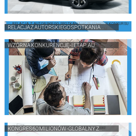
RELACJA Z AUTORSKIEGO SPOTKANIA ...
WZÓR NA KONKURENCJĘ - I ETAP: AU...
KONGRES 60 MILIONÓW - GLOBALNY Z...