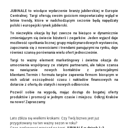
JUBINALE to wiodące wydarzenie branży jubilerskiej w Europie
Centralnej. Targi oferują swoim gościom niepowtarzalny wgląd w
letnie trendy, które w nadchodzącym sezonie będą napędzały
polski i europejski rynek jubilerski.
To niezwykła okazja by być zawsze na bieżąco w dynamicznie
zmieniającym się świecie biżuterii i zegarków. Jeden wyjazd daje
możliwość spotkania licznej grupy międzynarodowych wystawców,
zapoznania się z nowościami i trendami panującymi na rynku, daje
również szansę porównania wielu ofert jednocześnie.
Targi to ważny element marketingowy i świetna okazja do
umocnienia współpracy ze stałymi partnerami, ale także szansa
na nawiązanie nowych kontaktów z potencjalnymi
klientami.Termin i formuła targów zapewnia firmom biorącym w
nich udział oszczędność czasu i nakładów finansowych na
dotarcie z ofertą do stałych i nowych odbiorców.
Pozwól sobie na wygodę, mając dostęp do bogatej oferty
produktów i promocji w jednym czasie i miejscu. Odkryj Kraków
na nowo! Zapraszamy.
Lato zbliża się wielkimi krokami. Czy Twój biznes jest już
przygotowany na ten ważny sezon w roku?