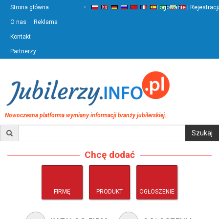
‹
›
Strona główna
Logowanie | Rejestracj
O nas
Reklama
Kontakt
Partnerzy
Nowoczesna platforma wymiany informacji branży jubilerskiej.
Chcę dodać
FIRMĘ
PRODUKT
OGŁOSZENIE