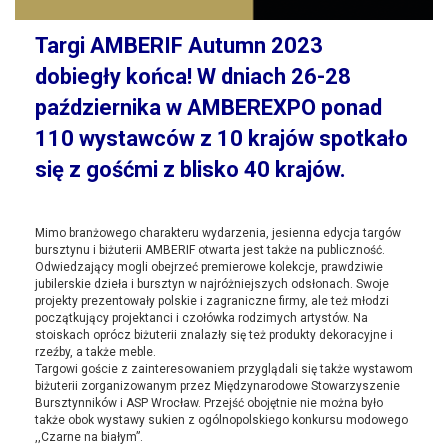
Targi AMBERIF Autumn 2023
dobiegły końca! W dniach 26-28
października w AMBEREXPO ponad
110 wystawców z 10 krajów spotkało
się z gośćmi z blisko 40 krajów.
Mimo branżowego charakteru wydarzenia, jesienna edycja targów
bursztynu i biżuterii AMBERIF otwarta jest także na publiczność.
Odwiedzający mogli obejrzeć premierowe kolekcje, prawdziwie
jubilerskie dzieła i bursztyn w najróżniejszych odsłonach. Swoje
projekty prezentowały polskie i zagraniczne firmy, ale też młodzi
początkujący projektanci i czołówka rodzimych artystów. Na
stoiskach oprócz biżuterii znalazły się też produkty dekoracyjne i
rzeźby, a także meble.
Targowi goście z zainteresowaniem przyglądali się także wystawom
biżuterii zorganizowanym przez Międzynarodowe Stowarzyszenie
Bursztynników i ASP Wrocław. Przejść obojętnie nie można było
także obok wystawy sukien z ogólnopolskiego konkursu modowego
,,Czarne na białym”.