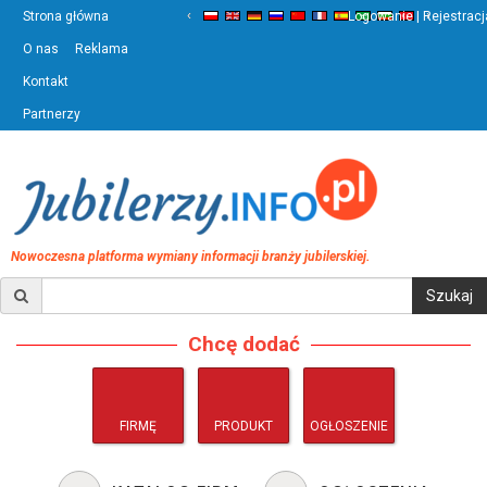
‹
›
Strona główna
Logowanie | Rejestracj
O nas
Reklama
Kontakt
Partnerzy
Nowoczesna platforma wymiany informacji branży jubilerskiej.
Chcę dodać
FIRMĘ
PRODUKT
OGŁOSZENIE