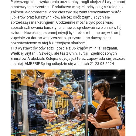
Pierwszego dnia wydarzenia uczestnicy mogli obejrzeć i wysłuchać
branżowych prezentacji. Dodatkowo w piątek odbyło się szkolenie z
zakresu e-commerce, które cieszyło się zainteresowaniem wśród
jubilerów oraz bursztynników, ale też osób zajmujących się
sprzedażą i marketingiem. Codziennie można było podziwiać
sposób szlifowania bursztynu, a nawet spróbować swoich sił w tej
sztuce. Nowością jesiennej edycji była też strefa napraw, w której
zupełnie za darmo wskrzeszano i przywracano dawny blask
pozostawionym w niej biżuteryjnym skarbom.
113 wystawców odwiedzili goście z 36 krajów, m.in. z Hiszpanii,
Wielkiej Brytanii, Szwecji, ale też z Chin, Turcji i Zjednoczonych
Emiratów Arabskich. Kolejna edycja już teraz zapowiada się jeszcze
liczniej. AMBERIF Spring odbędzie się w dniach 21-23.03.2024.