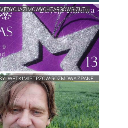
IV EDYCJA ZIMOWYCH TARGÓW BIŻUT...
SYLWETKI MISTRZÓW-ROZMOWA Z PANE...