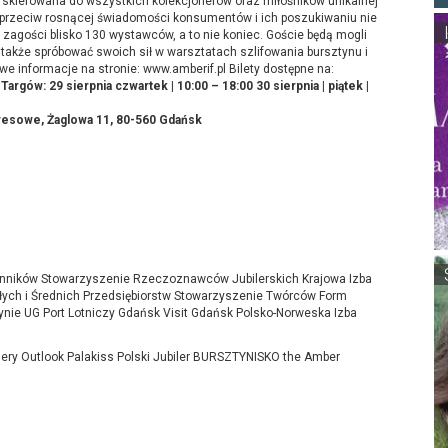
 skierowana do wszystkich kolekcjonerów oraz miłośników unikalnej
naprzeciw rosnącej świadomości konsumentów i ich poszukiwaniu nie
ach zagości blisko 130 wystawców, a to nie koniec. Goście będą mogli
 a także spróbować swoich sił w warsztatach szlifowania bursztynu i
e informacje na stronie: www.amberif.pl Bilety dostępne na:
Targów: 29 sierpnia czwartek | 10:00 – 18:00 30 sierpnia | piątek |
sowe, Żaglowa 11, 80-560 Gdańsk
ynników Stowarzyszenie Rzeczoznawców Jubilerskich Krajowa Izba
ych i Średnich Przedsiębiorstw Stowarzyszenie Twórców Form
nie UG Port Lotniczy Gdańsk Visit Gdańsk Polsko-Norweska Izba
lery Outlook Palakiss Polski Jubiler BURSZTYNISKO the Amber