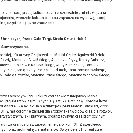
codzienność, praca, kultura oraz nierozerwalnie z nimi związana
kcjonerka, wreszcie kobieta biznesu zaprasza na wyprawę, której
gólne, często magiczne znaczenie.
Złotniczych,
Przez Całe Targi, Strefa Sztuki, Hala B
 Stowarzyszenia.
ckiej, Katarzyny Czajkowskiej, Moniki Czuby, Agnieszki Działo-
Gazdy, Mariusza Gliwińskiego, Agnieszki Gryzy, Doroty Gulbierz,
hałowskiego, Pawła Kaczyńskiego, Anny Kamińskiej, Tomasza
orzaty Pabel, Małgorzaty Podleśnej-Zdunek, Jana Pomianowskiego,
go, Rafała Szyszko, Marcina Tymińskiego, Marcina Wesołowskiego,
́rczy założony w 1991 roku w Warszawie z inicjatywy Marka
 i projektantów zajmujących się sztuką złotniczą. Obecnie liczy
ndrzej Bielak. Aktualnie funkcję tę pełni Marcin Tymiński, który
w. STFZ ma ogromne zasługi dla środowiska twórców oraz dla rozwoju
 artystycznym, jak i prawnym, organizacyjnym oraz promocyjnym.
raju i za granicą oraz zapewnienie członkom STFZ szerokiego
alnych oraz archiwalnych materiałów. Swoje cele STFZ realizuje