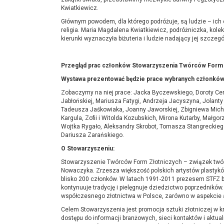
Kwiatkiewicz.
Głównym powodem, dla którego podróżuje, są ludzie – ich 
religia. Maria Magdalena Kwiatkiewicz, podróżniczka, kole
kierunki wyznaczyła biżuteria i ludzie nadający jej szcze
Przegląd prac członków Stowarzyszenia Twórców Form 
Wystawa prezentować będzie prace wybranych członków
Zobaczymy na niej prace: Jacka Byczewskiego, Doroty Cene
Jabłońskiej, Mariusza Fatygi, Andrzeja Jacyszyna, Jolanty 
Tadeusza Jaśkowiaka, Joanny Jaworskiej, Zbigniewa Mic
Kargula, Zofii i Witolda Kozubskich, Mirona Kutarby, Małg
Wojtka Rygało, Aleksandry Skrobot, Tomasza Stangreckie
Dariusza Zarańskiego.
O Stowarzyszeniu:
Stowarzyszenie Twórców Form Złotniczych – związek two
Nowaczyka. Zrzesza większość polskich artystów plastyków
blisko 200 członków. W latach 1991-2011 prezesem STFZ był A
kontynuuje tradycję i pielęgnuje dziedzictwo poprzednikó
współczesnego złotnictwa w Polsce, zarówno w aspekcie
Celem Stowarzyszenia jest promocja sztuki złotniczej w k
dostępu do informacji branżowych, sieci kontaktów i aktu