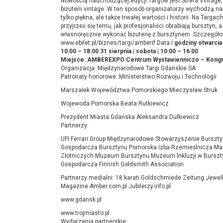
Nowością nadchodzącej edycji Targów jest Strefa Vintage,
biżuterii vintage. W ten sposób organizatorzy wychodzą 
tylko piękna, ale także trwałej wartości i historii. Na Targ
przyjrzeć się temu, jak profesjonaliści obrabiają bursztyn,
własnoręcznie wykonać biżuterię z bursztynem. Szczegółow
www.ebilet.pl/biznes/targi/amberif Data i
godziny otwarcia 
10:00 – 18:00 31 sierpnia | sobota | 10:00 – 16:00
Miejsce: AMBEREXPO Centrum Wystawienniczo – Kongre
Organizacja: Międzynarodowe Targi Gdańskie SA
Patronaty honorowe: Ministerstwo Rozwoju i Technologii
Marszałek Województwa Pomorskiego Mieczysław Struk
Wojewoda Pomorska Beata Rutkiewicz
Prezydent Miasta Gdańska Aleksandra Dulkiewicz
Partnerzy:
UFI Ferrari Group Międzynarodowe Stowarzyszenie Burszt
Gospodarcza Bursztynu Pomorska Izba Rzemieślnicza Mał
Złotniczych Muzeum Bursztynu Muzeum Inkluzji w Burszty
Gospodarcza Finnish Goldsmith Association
Partnerzy medialni: 18 karati Goldschmiede Zeitung Jewel
Magazine Amber.com.pl Jubilerzy.info.pl
www.gdansk.pl
www.trojmiasto.pl
Wydarzenia partnerskie: