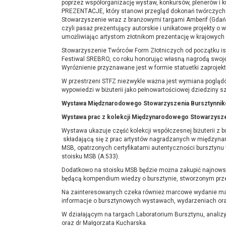
poprzez współorganizację wystaw, konkursów, plenerów i k
PREZENTACJE, który stanowi przegląd dokonań twórczych ar
Stowarzyszenie wraz z branżowymi targami Amberif (Gdańs
czyli pasaż prezentujący autorskie i unikatowe projekty o w
umożliwiając artystom złotnikom prezentację w krajowyc
Stowarzyszenie Twórców Form Złotniczych od początku ist
Festiwal SREBRO, co roku honorując własną nagrodą swoj
Wyróżnienie przyznawane jest w formie statuetki zaproj
W przestrzeni STFZ niezwykle ważna jest wymiana poglądów
wypowiedzi w biżuterii jako pełnowartościowej dziedziny sz
Wystawa Międznarodowego Stowarzyszenia Bursztynnikó
Wystawa prac z kolekcji Międzynarodowego Stowarzysz
Wystawa ukazuje część kolekcji współczesnej biżuterii 
składającą się z prac artystów nagradzanych w międzynar
MSB, opatrzonych certyfikatami autentyczności burszty
stoisku MSB (A.533).
Dodatkowo na stoisku MSB będzie można zakupić najnowszą p
będącą kompendium wiedzy o bursztynie, stworzonym prze
Na zainteresowanych czeka również marcowe wydanie mag
informacje o bursztynowych wystawach, wydarzeniach oraz
W działającym na targach Laboratorium Bursztynu, anali
oraz dr Małgorzata Kucharska.