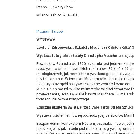
Istanbul Jewelry Show
Milano Fashion & Jewels
Program Targów
WYSTAWA
Lech. J. Zdrojewski: ,,Szkatuły Mauchera Odsłon Kilka”
S
Wystawa fotografii szkatuły Christopha Mauchera znaj
Powstała w Gdańsku ok. 1700 szkatuła jest jednym z najw
rzeczywistości jest niewielkich rozmiarów: 30 x 40 x 40 
mitologicznych, jak również motywy ikonograficzne związ
siły tego miasta. W tym roku Muzeum w Malborku po raz 
szkatuły oraz spód pokrywy. Pokazane zostały liczne detal
Wiele z nich ma tylko kilka milimetrów. Wielkoformatowe 
powiększeniu, ukazują wielki kunszt Mauchera i w malarski
formach, barokowe kompozycje.
Etniczna Biżuteria Świata, Przez Całe Targi, Strefa Sztuki,
Wystawa biżuterii etnicznej pochodzącej ze zbiorów Marii
Bezpośrednim kontekstem biżuterii jest ciało. I nawet jeśli
przez kogo i w jakim celu jest noszona, odgrywa ogromną r
zakątki świata, przedstawimy niezwykle barwny i egzotycz