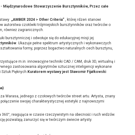
” - Międzynarodowe Stowarzyszenie Bursztynników, Przez całe
wystawy
„AMBER 2024 > Other Criteria”
, której rdzeń stanowi
w autorstwa czołówki trójmiejskich bursztynników oraz twórców o
m, również zagranicznych.
 bursztynniczej i odwołuje się do edukacyjnej misji jej
ztynników
. Ukazuje pełne spektrum artystycznych i wykonawczych
kształtowania formy, poprzez bogactwo naturalnych cech bursztynu,
zystujące m.in. innowacyjne techniki CAD / CAM, druk 3D, wirtualną i
tywnego zastosowania algorytmów sztucznej inteligencji wykonane
 Sztuk Pięknych.
Kuratorem wystawy jest Sławomir Fijałkowski
a)
za Warasa, jednego z czołowych twórców street artu. Artysta, znany
e połączenie swojej charakterystycznej estetyki z najnowszymi
360°, reagująca w czasie rzeczywistym na obecność i ruch widzów.
cję pozwalają zanurzyć się w twórczym świecie artysty.