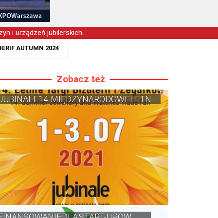
yn i urządzeń jubilerskich.
ERIF AUTUMN 2024
Zobacz też
JUBINALE 14. MIĘDZYNARODOWE LETN...
FINANSOWANIE DLA START-UPÓW