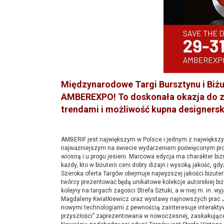
Międzynarodowe Targi Bursztynu i Biżu
AMBEREXPO! To doskonała okazja do za
trendami i możliwość kupna designers
AMBERIF jest największym w Polsce i jednym z największy
najważniejszym na świecie wydarzeniem poświęconym promo
wiosną i u progu jesieni. Marcowa edycja ma charakter b
każdy, kto w biżuterii ceni dobry dizajn i wysoką jakość, gd
Szeroka oferta Targów obejmuje najwyższej jakości biżuteri
twórcy prezentować będą unikatowe kolekcje autorskiej biżut
kolejny na targach zagości Strefa Sztuki, a w niej m. in. wyj
Magdaleny Kwiatkiewicz oraz wystawy najnowszych prac J
nowymi technologiami z pewnością zainteresuje interaktyw
przyszłości” zaprezentowana w nowoczesnej, zaskakujące