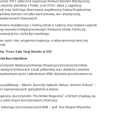
ursów. STFZ cyklicznie organizuje Konkurs Biżuterii Artystycznej
tystów złotników z Polski, a od 2018 r. także z zagranicy.
k) oraz Gold Expo (Warszawa) współtworzy Galerię Projektantów,
ysokiej wartości nie tylko warsztatowej, ale i artystycznej,
h wydarzeniach branżowych.
nienia współpracuje z Galerią Sztuki w Legnicy oraz wspiera Legnicki
ego laureata w Międzynarodowym Konkursie Sztuki Złotniczej.
ektowanej przez Jacka Byczewskiego.
, myśli i idei, wzajemna inspiracja, a także promocja twórczej
tuki.
w, Przez Całe Targi Stoisko A.533
enia Bursztynników
z bursztynem Międzynarodowego Stowarzyszenia Bursztynników,
odowych konkursach sztuki jubilerskiej oraz obiektów członków
nu wydawanymi przez Laboratorium MSB. Wystawa prezentowana na
ublikację – albumu „Bursztyn bałtycki. Natura. Historia. Kultura” –
z najważniejszych specjalistów w branży.
azynu „Bursztynisko. The Amber Magazine”, w którym znajdują się
 wiele innych bursztynowych informacji.
zy dokonują rzeczoznawczynie MSB – prof. Ewa Wagner-Wysiecka