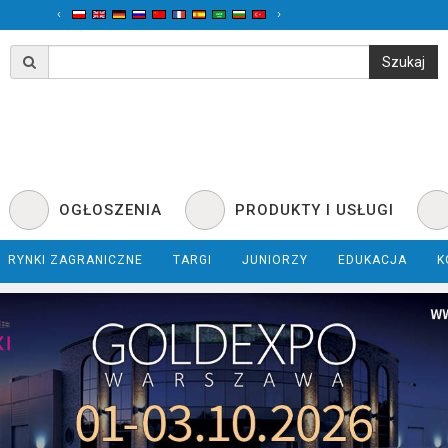
‹
›
OGŁOSZENIA
PRODUKTY I USŁUGI
RYNKI ZAGRANICZNE
TARGI
JUNIORZY
EDUKACJA
K