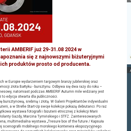
terii AMBERIF już 29-31.08 2024 w
poznania się z najnowszymi biżuteryjnymi
kich produktów prosto od producenta.
ch w Europie wydarzeniem targowym branży jubilerskiej oraz
cji złota Bałtyku - bursztynu. Odbywa się dwa razy do roku –
iznesowy, natomiast podczas AMBERIF Autumn mile widziany jest
yż to edycja otwarta dla publiczności.
ę bursztynową, srebrną i złotą. W Galerii Projektantów indywidualni
erii, a w Strefie Start-Up swoje kolekcje pokażą debiutanci. Po raz
ątkowa wystawa fotografii i biżuterii etnicznej z kolekcji Marii
olanty Gazdy, Marcina Tymińskiego i STFZ. Zainteresowanych
na, multimedialna wystawa „Tresure box of the future / Kapsuła
j scenografii mobilnego morskiego kontenera ekspozycyjnego.