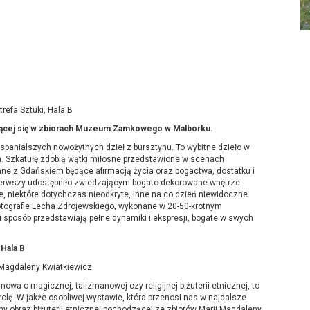
trefa Sztuki, Hala B
dującej się w zbiorach Muzeum Zamkowego w Malborku.
spanialszych nowożytnych dzieł z bursztynu. To wybitne dzieło w
cm. Szkatułę zdobią wątki miłosne przedstawione w scenach
ane z Gdańskiem będące afirmacją życia oraz bogactwa, dostatku i
pierwszy udostępniło zwiedzającym bogato dekorowane wnętrze
e, niektóre dotychczas nieodkryte, inne na co dzień niewidoczne.
fotografie Lecha Zdrojewskiego, wykonane w 20-50-krotnym
 sposób przedstawiają pełne dynamiki i ekspresji, bogate w swych
 Hala B
 Magdaleny Kwiatkiewicz
 mowa o magicznej, talizmanowej czy religijnej biżuterii etnicznej, to
olę. W jakże osobliwej wystawie, która przenosi nas w najdalsze
ny obraz biżuterii etnicznej pochodzącej ze zbiorów Marii Magdaleny