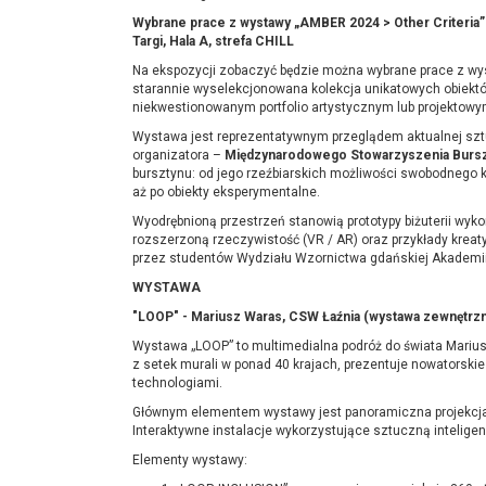
Wybrane prace z wystawy „AMBER 2024 > Other Criteria
Targi, Hala A, strefa CHILL
Na ekspozycji zobaczyć będzie można wybrane prace z 
starannie wyselekcjonowana kolekcja unikatowych obiektó
niekwestionowanym portfolio artystycznym lub projektowy
Wystawa jest reprezentatywnym przeglądem aktualnej sztuki
organizatora –
Międzynarodowego Stowarzyszenia Burs
bursztynu: od jego rzeźbiarskich możliwości swobodnego 
aż po obiekty eksperymentalne.
Wyodrębnioną przestrzeń stanowią prototypy biżuterii wykor
rozszerzoną rzeczywistość (VR / AR) oraz przykłady krea
przez studentów Wydziału Wzornictwa gdańskiej Akademii
WYSTAWA
"LOOP" - Mariusz Waras, CSW Łaźnia (wystawa zewnętrzn
Wystawa „LOOP” to multimedialna podróż do świata Marius
z setek murali w ponad 40 krajach, prezentuje nowatorski
technologiami.
Głównym elementem wystawy jest panoramiczna projekcja 
Interaktywne instalacje wykorzystujące sztuczną inteligen
Elementy wystawy: