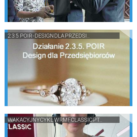
2.3.5. POIR - DESIGN DLA PRZEDSI...
WAKACYJNY CYKL W RMF CLASSIC PT...