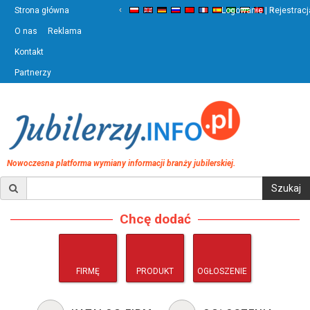
‹
›
Strona główna
Logowanie | Rejestracj
O nas
Reklama
Kontakt
Partnerzy
Nowoczesna platforma wymiany informacji branży jubilerskiej.
Chcę dodać
FIRMĘ
PRODUKT
OGŁOSZENIE