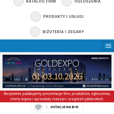
KATALOG FIRM
OGŁOSZENIA
PRODUKTY I USŁUGI
BIŻUTERIA I ZEGARY
Bezpłatnie publikujemy prezentacje firm, produktów, ogłoszenia,
oferty kupna i sprzedaży maszyn i urządzeń jubilerskich.
DOTACJE NA B+R