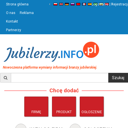
‹
›
Strona główna
Logowanie | Rejestracj
O nas
Reklama
Kontakt
Partnerzy
Nowoczesna platforma wymiany informacji branży jubilerskiej.
Chcę dodać
FIRMĘ
PRODUKT
OGŁOSZENIE