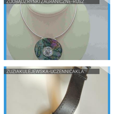
ZDOBĄDŹ RYNKI ZAGRANICZNE - RUSZ...
ZUZIA KULEJEWSKA - UCZENNICA KLA...