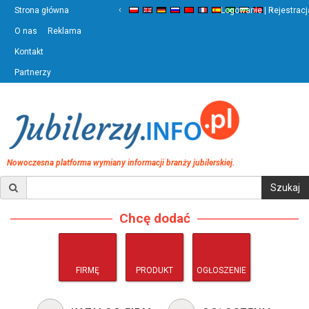
‹
›
Strona główna
Logowanie | Rejestracj
O nas
Reklama
Kontakt
Partnerzy
Nowoczesna platforma wymiany informacji branży jubilerskiej.
Chcę dodać
FIRMĘ
PRODUKT
OGŁOSZENIE