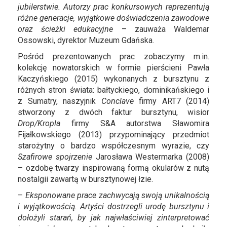
jubilerstwie. Autorzy prac konkursowych
reprezentują
różne generacje, wyjątkowe doświadczenia zawodowe
oraz ścieżki edukacyjne
– zauważa Waldemar
Ossowski, dyrektor Muzeum Gdańska.
Pośród prezentowanych prac zobaczymy m.in.
kolekcję nowatorskich w formie pierścieni Pawła
Kaczyńskiego (2015) wykonanych z bursztynu z
różnych stron świata: bałtyckiego, dominikańskiego i
z Sumatry, naszyjnik
Conclave
firmy ART7 (2014)
stworzony z dwóch faktur bursztynu, wisior
Drop/Kropla
firmy S&A autorstwa Sławomira
Fijałkowskiego (2013) przypominający przedmiot
starożytny o bardzo współczesnym wyrazie, czy
Szafirowe spojrzenie
Jarosława Westermarka (2008)
– ozdobę twarzy inspirowaną formą okularów z nutą
nostalgii zawartą w bursztynowej łzie.
–
Eksponowane prace zachwycają swoją unikalnością
i wyjątkowością. Artyści dostrzegli urodę bursztynu i
dołożyli starań, by jak najwłaściwiej zinterpretować