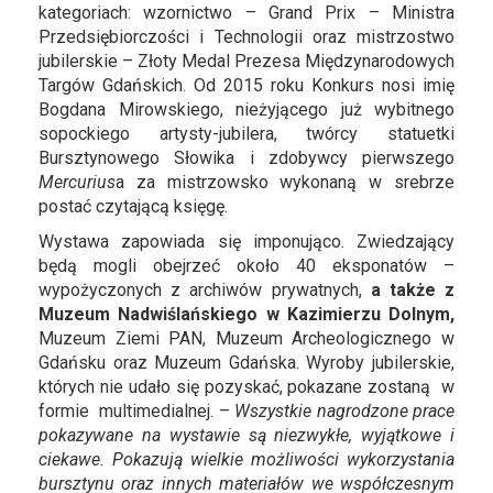
kategoriach: wzornictwo – Grand Prix – Ministra
Przedsiębiorczości i Technologii oraz mistrzostwo
jubilerskie – Złoty Medal Prezesa Międzynarodowych
Targów Gdańskich. Od 2015 roku Konkurs nosi imię
Bogdana Mirowskiego, nieżyjącego już wybitnego
sopockiego artysty-jubilera, twórcy statuetki
Bursztynowego Słowika i zdobywcy pierwszego
Mercurius
a za mistrzowsko wykonaną w srebrze
postać czytającą księgę.
Wystawa zapowiada się imponująco. Zwiedzający
będą mogli obejrzeć około 40 eksponatów –
wypożyczonych z archiwów prywatnych,
a także z
Muzeum Nadwiślańskiego w Kazimierzu Dolnym,
Muzeum Ziemi PAN, Muzeum Archeologicznego w
Gdańsku oraz Muzeum Gdańska. Wyroby jubilerskie,
których nie udało się pozyskać, pokazane zostaną w
formie multimedialnej. –
Wszystkie nagrodzone prace
pokazywane na wystawie są niezwykłe, wyjątkowe i
ciekawe.
Pokazują wielkie możliwości wykorzystania
bursztynu oraz innych materiałów we współczesnym