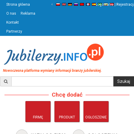
‹
›
Strona główna
Logowanie | Rejestracj
O nas
Reklama
Kontakt
Partnerzy
Nowoczesna platforma wymiany informacji branży jubilerskiej.
Chcę dodać
FIRMĘ
PRODUKT
OGŁOSZENIE