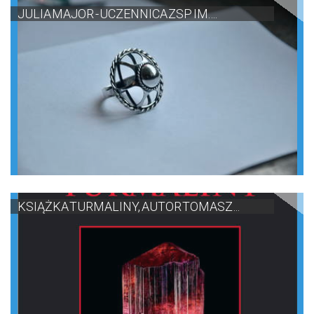
JULIA MAJOR - UCZENNICA ZSP IM. ...
KSIĄŻKA TURMALINY, AUTOR TOMASZ ...