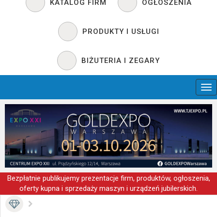
KATALOG FIRM
OGŁOSZENIA
PRODUKTY I USŁUGI
BIŻUTERIA I ZEGARY
Bezpłatnie publikujemy prezentacje firm, produktów, ogłoszenia,
oferty kupna i sprzedaży maszyn i urządzeń jubilerskich.