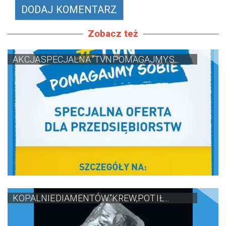
Zobacz też
AKCJA SPECJALNA "TVN POMAGAJMY S...
KOPALNIE DIAMENTÓW."KREW,POT I Ł...