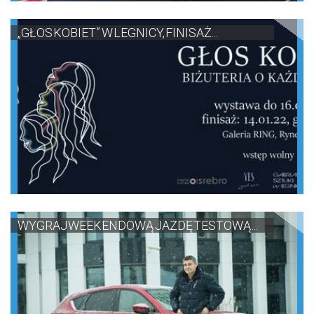
„GŁOS KOBIET” W LEGNICY, FINISAŻ...
WYGRAJ WEEKENDOWĄ JAZDĘ TESTOWĄ ...