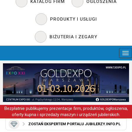
KATALOG FIRM
OGŁOSZENIA
PRODUKTY I USŁUGI
BIŻUTERIA I ZEGARY
Bezpłatnie publikujemy prezentacje firm, produktów, ogłoszenia,
oferty kupna i sprzedaży maszyn i urządzeń jubilerskich.
ZOSTAŃ EKSPERTEM PORTALU JUBILERZY.INFO.PL