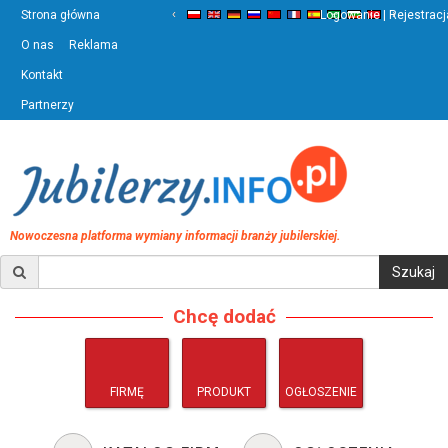
‹
›
Strona główna
Logowanie | Rejestracj
O nas
Reklama
Kontakt
Partnerzy
Nowoczesna platforma wymiany informacji branży jubilerskiej.
Chcę dodać
FIRMĘ
PRODUKT
OGŁOSZENIE