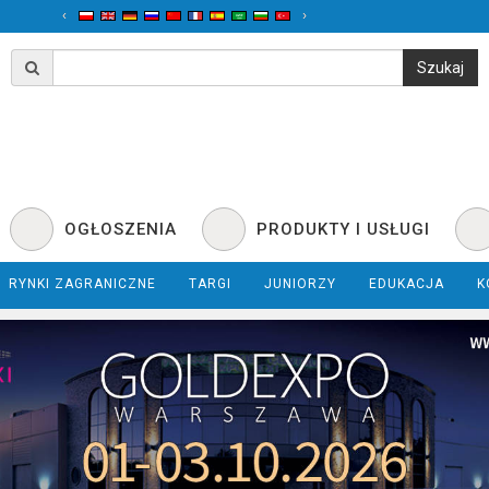
‹
›
OGŁOSZENIA
PRODUKTY I USŁUGI
RYNKI ZAGRANICZNE
TARGI
JUNIORZY
EDUKACJA
K