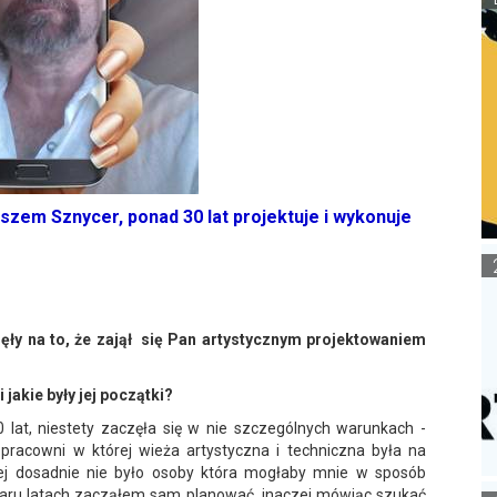
zem Sznycer, ponad 30 lat projektuje i wykonuje
nęły na to, że zajął się Pan artystycznym projektowaniem
jakie były jej początki?
at, niestety zaczęła się w nie szczególnych warunkach -
 pracowni w której wieża artystyczna i techniczna była na
ej dosadnie nie było osoby która mogłaby mnie w sposób
paru latach zacząłem sam planować, inaczej mówiąc szukać