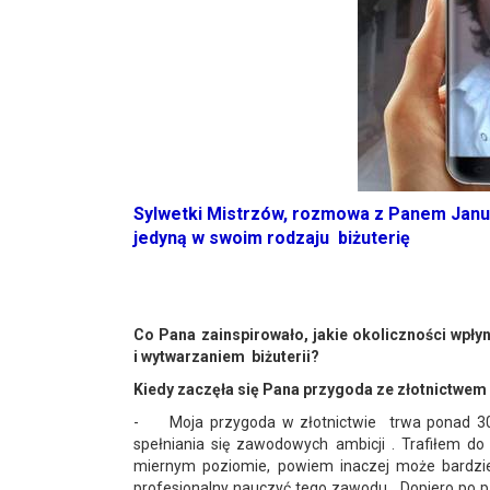
Sylwetki Mistrzów, rozmowa z Panem Janus
jedyną w swoim rodzaju biżuterię
Co Pana zainspirowało, jakie okoliczności wpły
i wytwarzaniem biżuterii?
Kiedy zaczęła się Pana przygoda ze złotnictwem i 
- Moja przygoda w złotnictwie trwa ponad 30 l
spełniania się zawodowych ambicji . Trafiłem do
miernym poziomie, powiem inaczej może bardzi
profesjonalny nauczyć tego zawodu. Dopiero po 