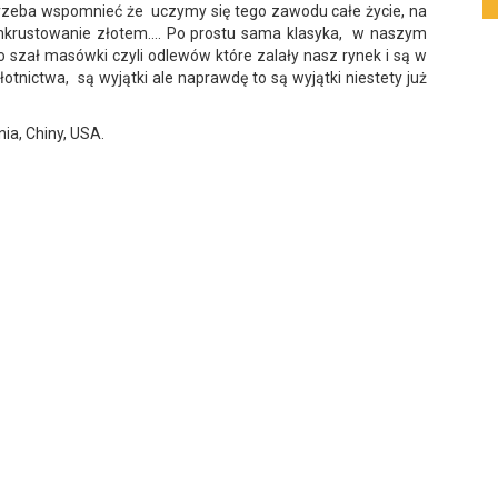
o trzeba wspomnieć że uczymy się tego zawodu całe życie, na
 inkrustowanie złotem.... Po prostu sama klasyka, w naszym
o szał masówki czyli odlewów które zalały nasz rynek i są w
ictwa, są wyjątki ale naprawdę to są wyjątki niestety już
ia, Chiny, USA.