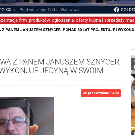
zentacje firm, produktów, ogłoszenia, oferty kupna i sprzedaży masz
 Z PANEM JANUSZEM SZNYCER, PONAD 30 LAT PROJEKTUJE I WYKONU
WA Z PANEM JANUSZEM SZNYCER,
I WYKONUJE JEDYNĄ W SWOIM
przeczytano 3408