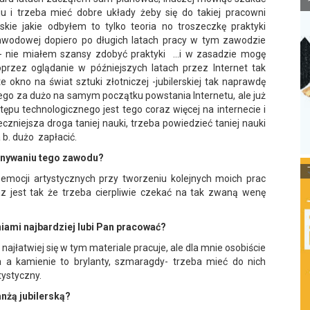
u i trzeba mieć dobre układy żeby się do takiej pracowni
rskie jakie odbyłem to tylko teoria no troszeczkę praktyki
zawodowej dopiero po długich latach pracy w tym zawodzie
 nie miałem szansy zdobyć praktyki ...i w zasadzie mogę
przez oglądanie w późniejszych latach przez Internet tak
e okno na świat sztuki złotniczej -jubilerskiej tak naprawdę
tego za dużo na samym początku powstania Internetu, ale już
tępu technologicznego jest tego coraz więcej na internecie i
zniejsza droga taniej nauki, trzeba powiedzieć taniej nauki
b. dużo zapłacić.
onywaniu tego zawodu?
mocji artystycznych przy tworzeniu kolejnych moich prac
az jest tak że trzeba cierpliwie czekać na tak zwaną wenę
niami najbardziej lubi Pan pracować?
najłatwiej się w tym materiale pracuje, ale dla mnie osobiście
yna a kamienie to brylanty, szmaragdy- trzeba mieć do nich
tystyczny.
anżą jubilerską?