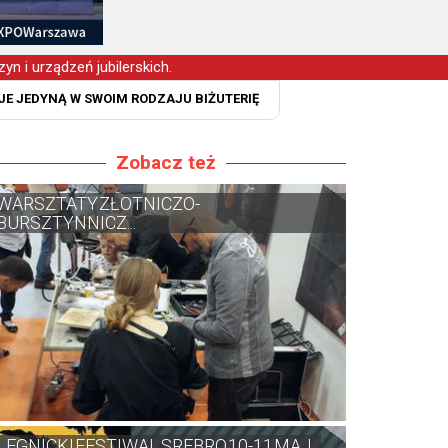
yn i urządzeń jubilerskich.
JE JEDYNĄ W SWOIM RODZAJU BIŻUTERIĘ
Zobacz też
WARSZTATY ZŁOTNICZO-
BURSZTYNNICZ...
LEGNICKI FESTIWAL SREBRO 10-11 MAJ