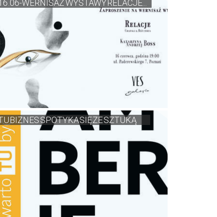
16 .06-WERNISAŻ WYSTAWY RELACJE...
TU BIZNES SPOTYKA SIĘ ZE SZTUKĄ