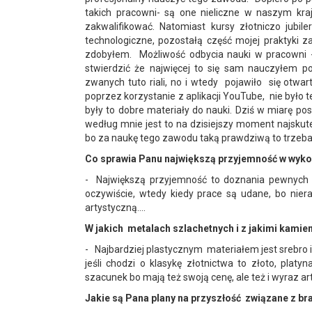
takich pracowni- są one nieliczne w naszym kraj
zakwalifikować. Natomiast kursy złotniczo jubile
technologiczne, pozostałą część mojej praktyki 
zdobyłem. Możliwość odbycia nauki w pracowni -
stwierdzić że najwięcej to się sam nauczyłem po
zwanych tuto riali, no i wtedy pojawiło się otwart
poprzez korzystanie z aplikacji YouTube, nie było 
były to dobre materiały do nauki. Dziś w miarę pos
według mnie jest to na dzisiejszy moment najskutec
bo za naukę tego zawodu taką prawdziwą to trzeba 
Co sprawia Panu największą przyjemność w wyk
- Największą przyjemność to doznania pewnych e
oczywiście, wtedy kiedy prace są udane, bo nier
artystyczną....
W jakich metalach szlachetnych i z jakimi kamie
- Najbardziej plastycznym materiałem jest srebro i 
jeśli chodzi o klasykę złotnictwa to złoto, plat
szacunek bo mają też swoją cenę, ale też i wyraz ar
Jakie są Pana plany na przyszłość związane z br