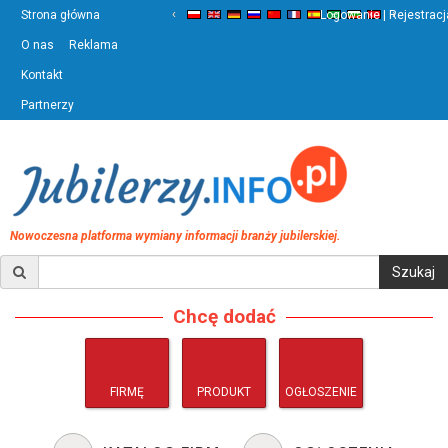
‹
›
Strona główna
Logowanie | Rejestracj
O nas
Reklama
Kontakt
Partnerzy
Nowoczesna platforma wymiany informacji branży jubilerskiej.
Chcę dodać
FIRMĘ
PRODUKT
OGŁOSZENIE