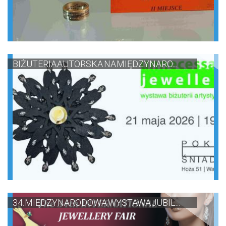
BIŻUTERIA AUTORSKA NA MIĘDZYNARO...
34. MIĘDZYNARODOWA WYSTAWA JUBIL...