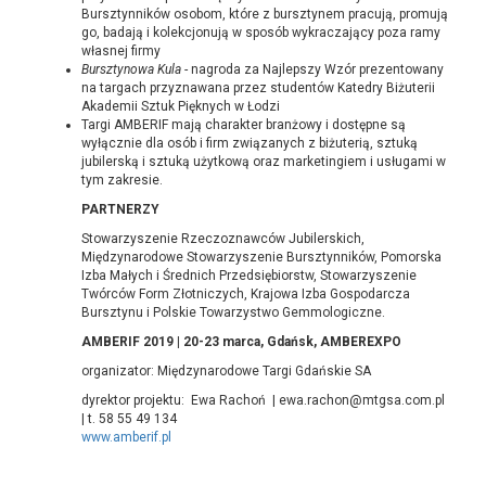
Bursztynników osobom, które z bursztynem pracują, promują
go, badają i kolekcjonują w sposób wykraczający poza ramy
własnej firmy
Bursztynowa Kula
- nagroda za Najlepszy Wzór prezentowany
na targach przyznawana przez studentów Katedry Biżuterii
Akademii Sztuk Pięknych w Łodzi
Targi AMBERIF mają charakter branżowy i dostępne są
wyłącznie dla osób i firm związanych z biżuterią, sztuką
jubilerską i sztuką użytkową oraz marketingiem i usługami w
tym zakresie.
PARTNERZY
Stowarzyszenie Rzeczoznawców Jubilerskich,
Międzynarodowe Stowarzyszenie Bursztynników, Pomorska
Izba Małych i Średnich Przedsiębiorstw, Stowarzyszenie
Twórców Form Złotniczych, Krajowa Izba Gospodarcza
Bursztynu i Polskie Towarzystwo Gemmologiczne.
AMBERIF 2019 | 20-23 marca, Gdańsk, AMBEREXPO
organizator: Międzynarodowe Targi Gdańskie SA
dyrektor projektu: Ewa Rachoń | ewa.rachon@mtgsa.com.pl
| t. 58 55 49 134
www.amberif.pl