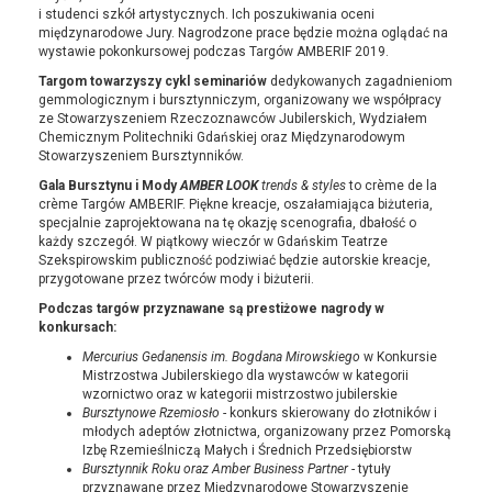
i studenci szkół artystycznych. Ich poszukiwania oceni
międzynarodowe Jury. Nagrodzone prace będzie można oglądać na
wystawie pokonkursowej podczas Targów AMBERIF 2019.
Targom towarzyszy cykl seminariów
dedykowanych zagadnieniom
gemmologicznym i bursztynniczym, organizowany we współpracy
ze Stowarzyszeniem Rzeczoznawców Jubilerskich, Wydziałem
Chemicznym Politechniki Gdańskiej oraz Międzynarodowym
Stowarzyszeniem Bursztynników.
Gala Bursztynu i Mody
AMBER LOOK
trends & styles
to crème de la
crème Targów AMBERIF. Piękne kreacje, oszałamiająca biżuteria,
specjalnie zaprojektowana na tę okazję scenografia, dbałość o
każdy szczegół. W piątkowy wieczór w Gdańskim Teatrze
Szekspirowskim publiczność podziwiać będzie autorskie kreacje,
przygotowane przez twórców mody i biżuterii.
Podczas targów przyznawane są prestiżowe nagrody w
konkursach:
Mercurius Gedanensis im. Bogdana Mirowskiego
w Konkursie
Mistrzostwa Jubilerskiego dla wystawców w kategorii
wzornictwo oraz w kategorii mistrzostwo jubilerskie
Bursztynowe Rzemiosło
- konkurs skierowany do złotników i
młodych adeptów złotnictwa, organizowany przez Pomorską
Izbę Rzemieślniczą Małych i Średnich Przedsiębiorstw
Bursztynnik Roku oraz Amber Business Partner
- tytuły
przyznawane przez Międzynarodowe Stowarzyszenie