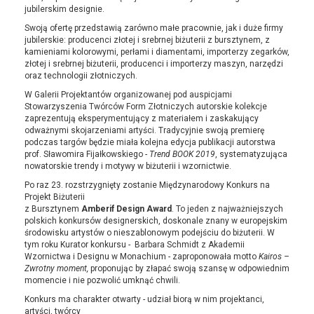
jubilerskim designie.
Swoją ofertę przedstawią zarówno małe pracownie, jak i duże firmy
jubilerskie: producenci złotej i srebrnej biżuterii z bursztynem, z
kamieniami kolorowymi, perłami i diamentami, importerzy zegarków,
złotej i srebrnej biżuterii, producenci i importerzy maszyn, narzędzi
oraz technologii złotniczych.
W Galerii Projektantów organizowanej pod auspicjami
Stowarzyszenia Twórców Form Złotniczych autorskie kolekcje
zaprezentują eksperymentujący z materiałem i zaskakujący
odważnymi skojarzeniami artyści. Tradycyjnie swoją premierę
podczas targów będzie miała kolejna edycja publikacji autorstwa
prof. Sławomira Fijałkowskiego -
Trend BOOK 2019
, systematyzująca
nowatorskie trendy i motywy w biżuterii i wzornictwie.
Po raz 23. rozstrzygnięty zostanie Międzynarodowy Konkurs na
Projekt Biżuterii
z Bursztynem
Amberif Design Award
. To jeden z najważniejszych
polskich konkursów designerskich, doskonale znany w europejskim
środowisku artystów o nieszablonowym podejściu do biżuterii. W
tym roku Kurator konkursu - Barbara Schmidt z Akademii
Wzornictwa i Designu w Monachium - zaproponowała motto
Kairos –
Zwrotny moment,
proponując by złapać swoją szansę w odpowiednim
momencie i nie pozwolić umknąć chwili.
Konkurs ma charakter otwarty - udział biorą w nim projektanci,
artyści, twórcy