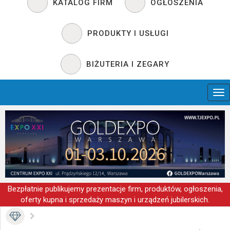
KATALOG FIRM
OGŁOSZENIA
PRODUKTY I USŁUGI
BIŻUTERIA I ZEGARY
Bezpłatnie publikujemy prezentacje firm, produktów, ogłoszenia,
oferty kupna i sprzedaży maszyn i urządzeń jubilerskich.