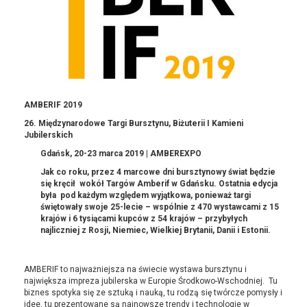
AMBERIF 2019
26. Międzynarodowe Targi Bursztynu, Biżuterii I Kamieni
Jubilerskich
Gdańsk, 20-23 marca 2019 | AMBEREXPO
Jak co roku, przez 4 marcowe dni bursztynowy świat będzie
się kręcił wokół Targów Amberif w Gdańsku.
Ostatnia edycja
była pod każdym względem wyjątkowa, ponieważ targi
świętowały swoje 25-lecie – wspólnie z 470 wystawcami z 15
krajów i 6 tysiącami kupców z 54 krajów – przybyłych
najliczniej z Rosji, Niemiec, Wielkiej Brytanii, Danii i Estonii.
AMBERIF to najważniejsza na świecie wystawa bursztynu i
największa impreza jubilerska w Europie Środkowo-Wschodniej. Tu
biznes spotyka się ze sztuką i nauką, tu rodzą się twórcze pomysły i
idee, tu prezentowane są najnowsze trendy i technologie w