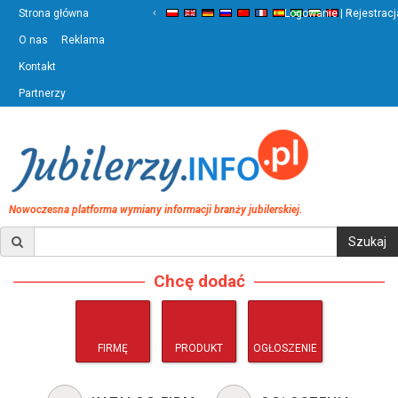
‹
›
Strona główna
Logowanie | Rejestracj
O nas
Reklama
Kontakt
Partnerzy
Nowoczesna platforma wymiany informacji branży jubilerskiej.
Chcę dodać
FIRMĘ
PRODUKT
OGŁOSZENIE