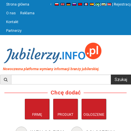
‹
›
Strona główna
Logowanie | Rejestracj
O nas
Reklama
Kontakt
Partnerzy
Nowoczesna platforma wymiany informacji branży jubilerskiej.
Chcę dodać
FIRMĘ
PRODUKT
OGŁOSZENIE