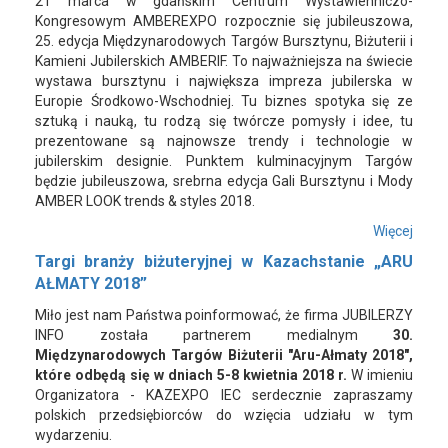
21 marca w gdańskim Centrum Wystawienniczo-
Kongresowym AMBEREXPO rozpocznie się jubileuszowa,
25. edycja Międzynarodowych Targów Bursztynu, Biżuterii i
Kamieni Jubilerskich AMBERIF. To najważniejsza na świecie
wystawa bursztynu i największa impreza jubilerska w
Europie Środkowo-Wschodniej. Tu biznes spotyka się ze
sztuką i nauką, tu rodzą się twórcze pomysły i idee, tu
prezentowane są najnowsze trendy i technologie w
jubilerskim designie. Punktem kulminacyjnym Targów
będzie jubileuszowa, srebrna edycja Gali Bursztynu i Mody
AMBER LOOK trends & styles 2018.
Więcej
Targi branży biżuteryjnej w Kazachstanie „ARU
AŁMATY 2018”
Miło jest nam Państwa poinformować, że firma JUBILERZY
INFO została partnerem medialnym
30.
Międzynarodowych Targów Biżuterii "Aru-Ałmaty 2018",
które odbędą się w dniach 5-8 kwietnia 2018 r.
W imieniu
Organizatora - KAZEXPO IEC serdecznie zapraszamy
polskich przedsiębiorców do wzięcia udziału w tym
wydarzeniu.