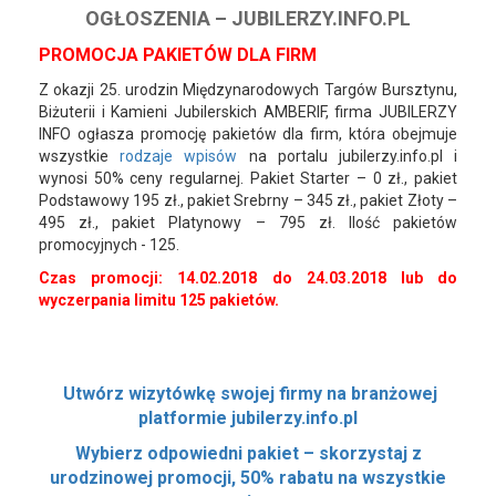
OGŁOSZENIA – JUBILERZY.INFO.PL
PROMOCJA PAKIETÓW DLA FIRM
Z okazji 25. urodzin Międzynarodowych Targów Bursztynu,
Biżuterii i Kamieni Jubilerskich AMBERIF, firma JUBILERZY
INFO ogłasza promocję pakietów dla firm, która obejmuje
wszystkie
rodzaje wpisów
na portalu jubilerzy.info.pl i
wynosi 50% ceny regularnej. Pakiet Starter – 0 zł., pakiet
Podstawowy 195 zł., pakiet Srebrny – 345 zł., pakiet Złoty –
495 zł., pakiet Platynowy – 795 zł. Ilość pakietów
promocyjnych - 125.
Czas promocji: 14.02.2018 do 24.03.2018 lub do
wyczerpania limitu 125 pakietów.
Utwórz wizytówkę swojej firmy na branżowej
platformie jubilerzy.info.pl
Wybierz odpowiedni pakiet – skorzystaj z
urodzinowej promocji, 50% rabatu na wszystkie