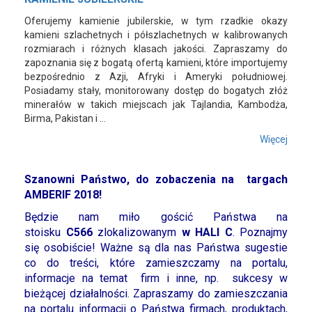
Oferujemy kamienie jubilerskie, w tym rzadkie okazy
kamieni szlachetnych i półszlachetnych w kalibrowanych
rozmiarach i różnych klasach jakości. Zapraszamy do
zapoznania się z bogatą ofertą kamieni, które importujemy
bezpośrednio z Azji, Afryki i Ameryki południowej.
Posiadamy stały, monitorowany dostęp do bogatych złóż
minerałów w takich miejscach jak Tajlandia, Kambodża,
Birma, Pakistan i …
Więcej
Szanowni Państwo, do zobaczenia na targach
AMBERIF 2018!
Będzie nam miło gościć Państwa na
stoisku
C566
zlokalizowanym
w HALI C
. Poznajmy
się osobiście! Ważne są dla nas Państwa sugestie
co do treści, które zamieszczamy na portalu,
informacje na temat firm i inne, np. sukcesy w
bieżącej działalności. Zapraszamy do zamieszczania
na portalu informacji o Państwa firmach, produktach,