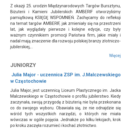
Z okazji 25. urodzin Międzynarodowych Targów Bursztynu,
Biżuterii i Kamieni Jubilerskich AMBERIF otworzyliśmy
pamiątkową KSIĘGĘ WSPOMNIEŃ. Zachęcamy do refleksji
na temat targów AMBERIF, jak zmieniały się na przestrzeni
lat, jak wyglądały pierwsze i kolejne edycje, czy były
ważnym czynnikiem promocji Państwa firm, jakie miały i
nadal mają znaczenie dla rozwoju polskiej branży złotniczo-
jubilerskiej,...
Więcej
JUNIORZY
Julia Major - uczennica ZSP im. J.Malczewskiego
w Częstochowie
Julia Major, jest uczennicą Liceum Plastycznego im. Jacka
Malczewskiego w Częstochowie o profilu jubilerstwo. Kiedy
zaczynała, swoją przygodę z biżuterią nie była przekonana
co do swojego wyboru. Obawiała się, że nie odnajdzie się
wśród tych wszystkich narzędzi, o których nie miała
wówczas w ogóle pojęcia. Jednakże po kilku lekcjach, krok
po kroku zaczęła rozumieć i kochać złotnictwo.