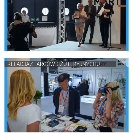
RELACJA Z TARGÓW BIŻUTERYJNYCH J...