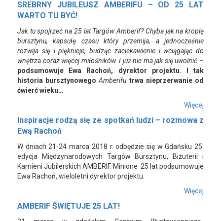
SREBRNY JUBILEUSZ AMBERIFU – OD 25 LAT
WARTO TU BYĆ!
Jak tu spojrzeć na 25 lat Targów Amberif? Chyba jak na kroplę
bursztynu, kapsułę czasu który przemija, a jednocześnie
rozwija się i pięknieje, budząc zaciekawienie i wciągając do
wnętrza coraz więcej miłośników. I już nie ma jak się uwolnić
–
podsumowuje Ewa Rachoń, dyrektor projektu.
I tak
historia bursztynowego
Amberifu
trwa nieprzerwanie od
ćwierć wieku…
Więcej
Inspiracje rodzą się ze spotkań ludzi – rozmowa z
Ewą Rachoń
W dniach 21-24 marca 2018 r. odbędzie się w Gdańsku 25.
edycja Międzynarodowych Targów Bursztynu, Biżuterii i
Kamieni Jubilerskich AMBERIF. Minione 25 lat podsumowuje
Ewa Rachoń, wieloletni dyrektor projektu.
Więcej
AMBE
RIF ŚWIĘTUJE 25 LAT!