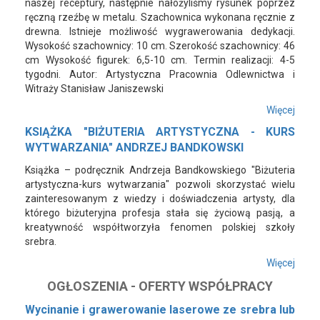
naszej receptury, następnie nałożyliśmy rysunek poprzez
ręczną rzeźbę w metalu. Szachownica wykonana ręcznie z
drewna. Istnieje możliwość wygrawerowania dedykacji.
Wysokość szachownicy: 10 cm. Szerokość szachownicy: 46
cm Wysokość figurek: 6,5-10 cm. Termin realizacji: 4-5
tygodni. Autor: Artystyczna Pracownia Odlewnictwa i
Witraży Stanisław Janiszewski
Więcej
KSIĄŻKA "BIŻUTERIA ARTYSTYCZNA - KURS
WYTWARZANIA" ANDRZEJ BANDKOWSKI
Książka – podręcznik Andrzeja Bandkowskiego "Biżuteria
artystyczna-kurs wytwarzania" pozwoli skorzystać wielu
zainteresowanym z wiedzy i doświadczenia artysty, dla
którego biżuteryjna profesja stała się życiową pasją, a
kreatywność współtworzyła fenomen polskiej szkoły
srebra.
Więcej
OGŁOSZENIA - OFERTY WSPÓŁPRACY
Wycinanie i grawerowanie laserowe ze srebra lub