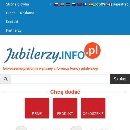
‹
›
Strona główna
Logowanie | Rejestracj
O nas
Reklama
Kontakt
Partnerzy
Nowoczesna platforma wymiany informacji branży jubilerskiej.
Chcę dodać
FIRMĘ
PRODUKT
OGŁOSZENIE