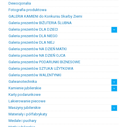
Dewocjonalia
Figurki
Lampy i plafony
Świeczniki
Fotografia produktowa
GALERIA KAMIENI do Konkursu Skarby Ziemi
Galeria prezentów BIŻUTERIA ŚLUBNA
Galeria prezentów DLA DZIECI
Galeria prezentów DLA NIEGO
Prezenty na chrzest i narodziny dzieci
Prezenty na komunię
Galeria prezentów DLA NIEJ
Galeria prezentów NA DZIEŃ MATKI
Galeria prezentów NA DZIEŃ OJCA
Galeria prezentów PODARUNKI BIZNESOWE
Galeria prezentów SZTUKA UŻYTKOWA
Galeria prezentów WALENTYNKI
Galwanotechnika
Kamienie jubilerskie
kąpiele
osprzęt
Karty podarunkowe
Bursztyn
Kamienie jubilersko-ozdobne
Kamienie syntetyczne
Kamienie szlachetne
Lakierowanie piecowe
Maszyny jubilerskie
Materiały i półfabrykaty
diamenciarki, tokarki itp
inne
linia odlewnicza
maszyny do bursztynu
myjki ultradżwiękowe
polerowanie, szlifowanie
silniki jubilerskie
walcarki, prasy itp
Medale i puchary