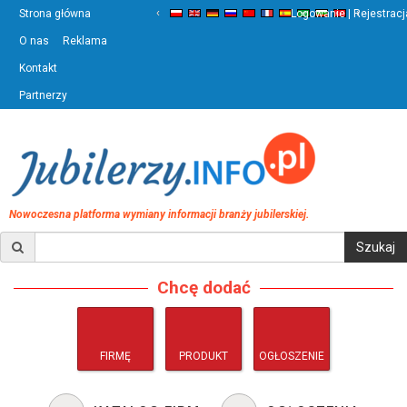
‹
›
Strona główna
Logowanie | Rejestracj
O nas
Reklama
Kontakt
Partnerzy
Nowoczesna platforma wymiany informacji branży jubilerskiej.
Chcę dodać
FIRMĘ
PRODUKT
OGŁOSZENIE