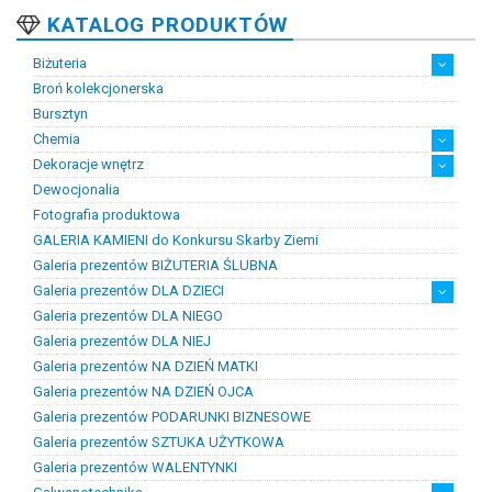
KATALOG PRODUKTÓW
Biżuteria
Broń kolekcjonerska
Artystyczna biżuteria srebrna
Biżuteria damska
Biżuteria dawna
Biżuteria dziecięca
Biżuteria inteligentna
Biżuteria miejska
Biżuteria męska
Biżuteria na zamówienie
Biżuteria rodowa
Biżuteria sakralna
Biżuteria srebrna
Biżuteria stalowa
Biżuteria stomatologiczna
Biżuteria sztuczna
Biżuteria unikatowa
Biżuteria z bursztynem
Biżuteria z diamentami
Biżuteria złota
Biżuteria ślubna
Obrączki ślubne
Bursztyn
Chemia
Dekoracje wnętrz
Chemia złotnicza
Ciecze probiercze
Kleje
Pasty i proszki do lutowania
Dewocjonalia
Figurki
Lampy i plafony
Świeczniki
Fotografia produktowa
GALERIA KAMIENI do Konkursu Skarby Ziemi
Galeria prezentów BIŻUTERIA ŚLUBNA
Galeria prezentów DLA DZIECI
Galeria prezentów DLA NIEGO
Prezenty na chrzest i narodziny dzieci
Prezenty na komunię
Galeria prezentów DLA NIEJ
Galeria prezentów NA DZIEŃ MATKI
Galeria prezentów NA DZIEŃ OJCA
Galeria prezentów PODARUNKI BIZNESOWE
Galeria prezentów SZTUKA UŻYTKOWA
Galeria prezentów WALENTYNKI