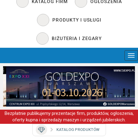
KATALOG FIRM
OGŁOSZENIA
PRODUKTY I USŁUGI
BIŻUTERIA I ZEGARY
Bezpłatnie publikujemy prezentacje firm, produktów, ogłoszenia,
oferty kupna i sprzedaży maszyn i urządzeń jubilerskich.
KATALOG PRODUKTÓW