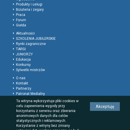
Produkty i usługi
Biżuteria i zegary
Praca
Forum
Giełda
Aktualności
SZKOLENIA JUBILERSKIE
Rynki zagraniczne
TARGI
JUNIORZY
Edukacja
Konkursy
Sylwetki mistrzów
O nas
Kontakt
Partnerzy
Patronat Medialny
Polityka prywatności
Ta witryna wykorzystuje pliki cookies w
Regulamin
celu zapewnienia wygody przy
Akceptuję
Reklama
korzystaniu z serwisu oraz zbierania
Rodzaje wpisów dla firm
anonimowych danych dla celów
statystycznych i reklamowych.
Korzystanie z witryny bez zmiany