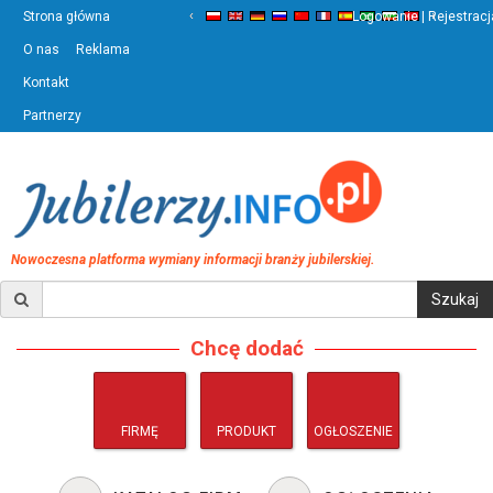
‹
›
Strona główna
Logowanie | Rejestracj
O nas
Reklama
Kontakt
Partnerzy
Nowoczesna platforma wymiany informacji branży jubilerskiej.
Chcę dodać
FIRMĘ
PRODUKT
OGŁOSZENIE