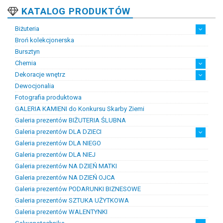
KATALOG PRODUKTÓW
Biżuteria
Broń kolekcjonerska
Artystyczna biżuteria srebrna
Biżuteria damska
Biżuteria dawna
Biżuteria dziecięca
Biżuteria inteligentna
Biżuteria miejska
Biżuteria męska
Biżuteria na zamówienie
Biżuteria rodowa
Biżuteria sakralna
Biżuteria srebrna
Biżuteria stalowa
Biżuteria stomatologiczna
Biżuteria sztuczna
Biżuteria unikatowa
Biżuteria z bursztynem
Biżuteria z diamentami
Biżuteria złota
Biżuteria ślubna
Obrączki ślubne
Bursztyn
Chemia
Dekoracje wnętrz
Chemia złotnicza
Ciecze probiercze
Kleje
Pasty i proszki do lutowania
Dewocjonalia
Figurki
Lampy i plafony
Świeczniki
Fotografia produktowa
GALERIA KAMIENI do Konkursu Skarby Ziemi
Galeria prezentów BIŻUTERIA ŚLUBNA
Galeria prezentów DLA DZIECI
Galeria prezentów DLA NIEGO
Prezenty na chrzest i narodziny dzieci
Prezenty na komunię
Galeria prezentów DLA NIEJ
Galeria prezentów NA DZIEŃ MATKI
Galeria prezentów NA DZIEŃ OJCA
Galeria prezentów PODARUNKI BIZNESOWE
Galeria prezentów SZTUKA UŻYTKOWA
Galeria prezentów WALENTYNKI