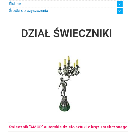
Ślubne
Środki do czyszczenia
Biżuteria ślubna damska
Biżuteria ślubna męska
Suknie ślubne z biżuterią
chusteczki
płyny
DZIAŁ
ŚWIECZNIKI
Świecznik "AMOR" autorskie dzieło sztuki z brązu srebrzonego