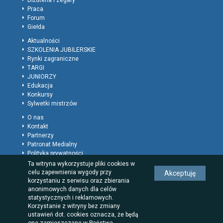
Biżuteria i zegary
Praca
Forum
Giełda
Aktualności
SZKOLENIA JUBILERSKIE
Rynki zagraniczne
TARGI
JUNIORZY
Edukacja
Konkursy
Sylwetki mistrzów
O nas
Kontakt
Partnerzy
Patronat Medialny
Polityka prywatności
Regulamin
Ta witryna wykorzystuje pliki cookies w
Reklama
celu zapewnienia wygody przy
Akceptuję
Rodzaje wpisów dla firm
korzystaniu z serwisu oraz zbierania
anonimowych danych dla celów
statystycznych i reklamowych.
Korzystanie z witryny bez zmiany
ustawień dot. cookies oznacza, że będą