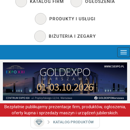
KATALOG FIRM
OGŁOSZENIA
PRODUKTY I USŁUGI
BIŻUTERIA I ZEGARY
Bezpłatnie publikujemy prezentacje firm, produktów, ogłoszenia,
oferty kupna i sprzedaży maszyn i urządzeń jubilerskich.
KATALOG PRODUKTÓW