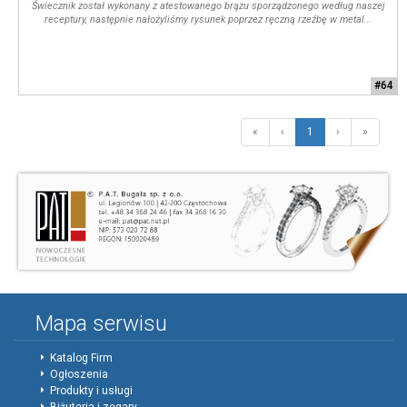
Świecznik został wykonany z atestowanego brązu sporządzonego według naszej
receptury, następnie nałożyliśmy rysunek poprzez ręczną rzeźbę w metal...
#64
«
‹
1
›
»
Mapa serwisu
Katalog Firm
Ogłoszenia
Produkty i usługi