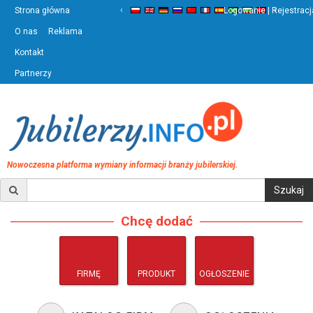
‹
›
Strona główna
Logowanie | Rejestracj
O nas
Reklama
Kontakt
Partnerzy
Nowoczesna platforma wymiany informacji branży jubilerskiej.
Chcę dodać
FIRMĘ
PRODUKT
OGŁOSZENIE