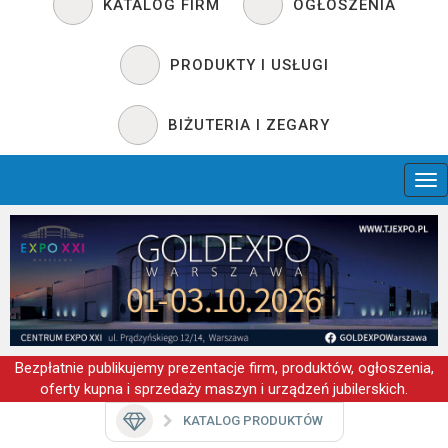
KATALOG FIRM
OGŁOSZENIA
PRODUKTY I USŁUGI
BIŻUTERIA I ZEGARY
Bezpłatnie publikujemy prezentacje firm, produktów, ogłoszenia,
oferty kupna i sprzedaży maszyn i urządzeń jubilerskich.
KATALOG PRODUKTÓW