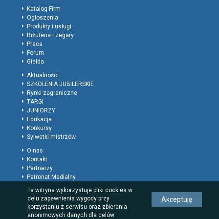
Katalog Firm
Ogłoszenia
Produkty i usługi
Biżuteria i zegary
Praca
Forum
Giełda
Aktualności
SZKOLENIA JUBILERSKIE
Rynki zagraniczne
TARGI
JUNIORZY
Edukacja
Konkursy
Sylwetki mistrzów
O nas
Kontakt
Partnerzy
Patronat Medialny
Polityka prywatności
Ta witryna wykorzystuje pliki cookies w
Regulamin
celu zapewnienia wygody przy
Akceptuję
Reklama
korzystaniu z serwisu oraz zbierania
Rodzaje wpisów dla firm
anonimowych danych dla celów