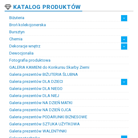
KATALOG PRODUKTÓW
Biżuteria
Broń kolekcjonerska
Artystyczna biżuteria srebrna
Biżuteria damska
Biżuteria dawna
Biżuteria dziecięca
Biżuteria inteligentna
Biżuteria miejska
Biżuteria męska
Biżuteria na zamówienie
Biżuteria rodowa
Biżuteria sakralna
Biżuteria srebrna
Biżuteria stalowa
Biżuteria stomatologiczna
Biżuteria sztuczna
Biżuteria unikatowa
Biżuteria z bursztynem
Biżuteria z diamentami
Biżuteria złota
Biżuteria ślubna
Obrączki ślubne
Bursztyn
Chemia
Dekoracje wnętrz
Chemia złotnicza
Ciecze probiercze
Kleje
Pasty i proszki do lutowania
Dewocjonalia
Figurki
Lampy i plafony
Świeczniki
Fotografia produktowa
GALERIA KAMIENI do Konkursu Skarby Ziemi
Galeria prezentów BIŻUTERIA ŚLUBNA
Galeria prezentów DLA DZIECI
Galeria prezentów DLA NIEGO
Prezenty na chrzest i narodziny dzieci
Prezenty na komunię
Galeria prezentów DLA NIEJ
Galeria prezentów NA DZIEŃ MATKI
Galeria prezentów NA DZIEŃ OJCA
Galeria prezentów PODARUNKI BIZNESOWE
Galeria prezentów SZTUKA UŻYTKOWA
Galeria prezentów WALENTYNKI