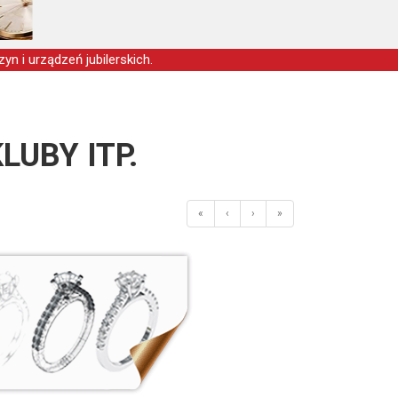
yn i urządzeń jubilerskich.
LUBY ITP.
«
‹
›
»