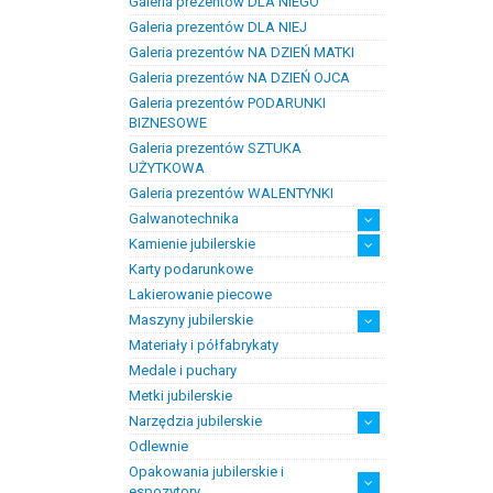
Galeria prezentów DLA NIEGO
Prezenty na chrzest i narodziny
Prezenty na komunię
dzieci
Galeria prezentów DLA NIEJ
Galeria prezentów NA DZIEŃ MATKI
Galeria prezentów NA DZIEŃ OJCA
Galeria prezentów PODARUNKI
BIZNESOWE
Galeria prezentów SZTUKA
UŻYTKOWA
Galeria prezentów WALENTYNKI
Galwanotechnika
Kamienie jubilerskie
kąpiele
osprzęt
Karty podarunkowe
Bursztyn
Kamienie jubilersko-ozdobne
Kamienie syntetyczne
Kamienie szlachetne
Lakierowanie piecowe
Maszyny jubilerskie
Materiały i półfabrykaty
diamenciarki, tokarki itp
inne
linia odlewnicza
maszyny do bursztynu
myjki ultradżwiękowe
polerowanie, szlifowanie
silniki jubilerskie
walcarki, prasy itp
Medale i puchary
Metki jubilerskie
Narzędzia jubilerskie
Odlewnie
narzędzia drobne i materiały
artykuły ochronne
cięcie
kształtowanie i klepanie
lutowanie
narzędzia i przyrządy ogólnego
narzędzia pomiarowe
optyka
pilniki
szczypty, pensety
uchwyty, kluby itp.
wiertła, frezy itp.
eksploatacyjne
zastosowania
Opakowania jubilerskie i
espozytory