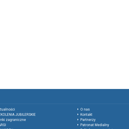
tualności
O nas
KOLENIA JUBILERSKIE
Kontakt
nki zagraniczne
Partnerzy
ARGI
Patronat Medialny