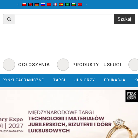
‹
›
OGŁOSZENIA
PRODUKTY I USŁUGI
RYNKI ZAGRANICZNE
TARGI
JUNIORZY
EDUKACJA
K