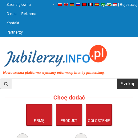
‹
›
Strona główna
Logowanie | Rejestracj
O nas
Reklama
Kontakt
Partnerzy
Nowoczesna platforma wymiany informacji branży jubilerskiej.
Chcę dodać
FIRMĘ
PRODUKT
OGŁOSZENIE