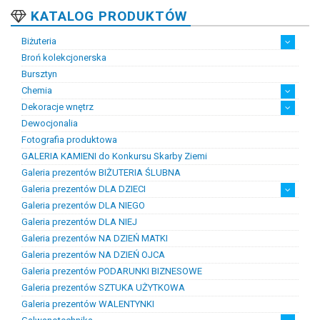
KATALOG PRODUKTÓW
Biżuteria
Broń kolekcjonerska
Artystyczna biżuteria srebrna
Biżuteria damska
Biżuteria dawna
Biżuteria dziecięca
Biżuteria inteligentna
Biżuteria miejska
Biżuteria męska
Biżuteria na zamówienie
Biżuteria rodowa
Biżuteria sakralna
Biżuteria srebrna
Biżuteria stalowa
Biżuteria stomatologiczna
Biżuteria sztuczna
Biżuteria unikatowa
Biżuteria z bursztynem
Biżuteria z diamentami
Biżuteria złota
Biżuteria ślubna
Obrączki ślubne
Bursztyn
Chemia
Dekoracje wnętrz
Chemia złotnicza
Ciecze probiercze
Kleje
Pasty i proszki do lutowania
Dewocjonalia
Figurki
Lampy i plafony
Świeczniki
Fotografia produktowa
GALERIA KAMIENI do Konkursu Skarby Ziemi
Galeria prezentów BIŻUTERIA ŚLUBNA
Galeria prezentów DLA DZIECI
Galeria prezentów DLA NIEGO
Prezenty na chrzest i narodziny dzieci
Prezenty na komunię
Galeria prezentów DLA NIEJ
Galeria prezentów NA DZIEŃ MATKI
Galeria prezentów NA DZIEŃ OJCA
Galeria prezentów PODARUNKI BIZNESOWE
Galeria prezentów SZTUKA UŻYTKOWA
Galeria prezentów WALENTYNKI