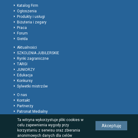
Katalog Firm
Ogłoszenia
Produkty i usługi
Biżuteria i zegary
Praca
Forum
Giełda
Aktualności
SZKOLENIA JUBILERSKIE
Rynki zagraniczne
TARGI
JUNIORZY
Edukacja
Konkursy
Sylwetki mistrzów
O nas
Kontakt
Partnerzy
Patronat Medialny
Polityka prywatności
Ta witryna wykorzystuje pliki cookies w
Regulamin
celu zapewnienia wygody przy
Akceptuję
Reklama
korzystaniu z serwisu oraz zbierania
Rodzaje wpisów dla firm
anonimowych danych dla celów