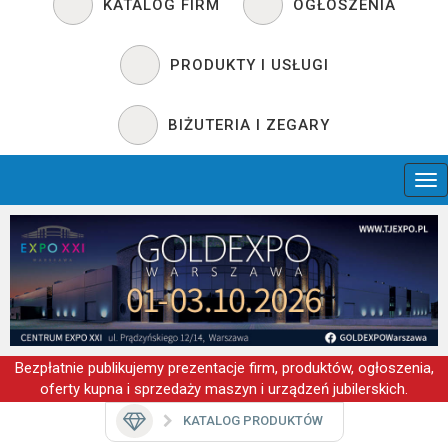
KATALOG FIRM
OGŁOSZENIA
PRODUKTY I USŁUGI
BIŻUTERIA I ZEGARY
Bezpłatnie publikujemy prezentacje firm, produktów, ogłoszenia,
oferty kupna i sprzedaży maszyn i urządzeń jubilerskich.
KATALOG PRODUKTÓW