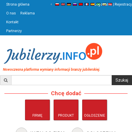
‹
›
Strona główna
Logowanie | Rejestracj
O nas
Reklama
Kontakt
Partnerzy
Nowoczesna platforma wymiany informacji branży jubilerskiej.
Chcę dodać
FIRMĘ
PRODUKT
OGŁOSZENIE