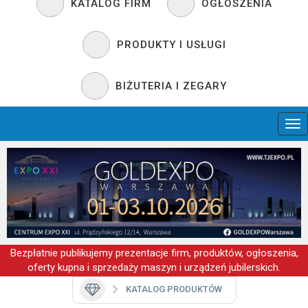
KATALOG FIRM
OGŁOSZENIA
PRODUKTY I USŁUGI
BIŻUTERIA I ZEGARY
Bezpłatnie publikujemy prezentacje firm, produktów, ogłoszenia,
oferty kupna i sprzedaży maszyn i urządzeń jubilerskich.
KATALOG PRODUKTÓW