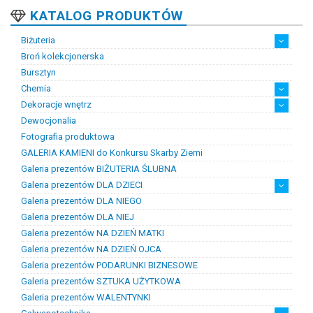
KATALOG PRODUKTÓW
Biżuteria
Broń kolekcjonerska
Artystyczna biżuteria srebrna
Biżuteria damska
Biżuteria dawna
Biżuteria dziecięca
Biżuteria inteligentna
Biżuteria miejska
Biżuteria męska
Biżuteria na zamówienie
Biżuteria rodowa
Biżuteria sakralna
Biżuteria srebrna
Biżuteria stalowa
Biżuteria stomatologiczna
Biżuteria sztuczna
Biżuteria unikatowa
Biżuteria z bursztynem
Biżuteria z diamentami
Biżuteria złota
Biżuteria ślubna
Obrączki ślubne
Bursztyn
Chemia
Dekoracje wnętrz
Chemia złotnicza
Ciecze probiercze
Kleje
Pasty i proszki do lutowania
Dewocjonalia
Figurki
Lampy i plafony
Świeczniki
Fotografia produktowa
GALERIA KAMIENI do Konkursu Skarby Ziemi
Galeria prezentów BIŻUTERIA ŚLUBNA
Galeria prezentów DLA DZIECI
Galeria prezentów DLA NIEGO
Prezenty na chrzest i narodziny dzieci
Prezenty na komunię
Galeria prezentów DLA NIEJ
Galeria prezentów NA DZIEŃ MATKI
Galeria prezentów NA DZIEŃ OJCA
Galeria prezentów PODARUNKI BIZNESOWE
Galeria prezentów SZTUKA UŻYTKOWA
Galeria prezentów WALENTYNKI