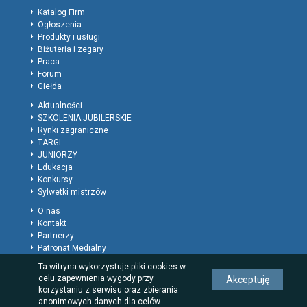
Katalog Firm
Ogłoszenia
Produkty i usługi
Biżuteria i zegary
Praca
Forum
Giełda
Aktualności
SZKOLENIA JUBILERSKIE
Rynki zagraniczne
TARGI
JUNIORZY
Edukacja
Konkursy
Sylwetki mistrzów
O nas
Kontakt
Partnerzy
Patronat Medialny
Polityka prywatności
Ta witryna wykorzystuje pliki cookies w
Regulamin
celu zapewnienia wygody przy
Akceptuję
Reklama
korzystaniu z serwisu oraz zbierania
Rodzaje wpisów dla firm
anonimowych danych dla celów