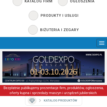
KATALOG FIRM
OGŁOSZENIA
PRODUKTY I USŁUGI
BIŻUTERIA I ZEGARY
Bezpłatnie publikujemy prezentacje firm, produktów, ogłoszenia,
oferty kupna i sprzedaży maszyn i urządzeń jubilerskich.
KATALOG PRODUKTÓW