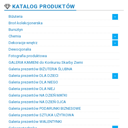
KATALOG PRODUKTÓW
Biżuteria
Broń kolekcjonerska
Artystyczna biżuteria srebrna
Biżuteria damska
Biżuteria dawna
Biżuteria dziecięca
Biżuteria inteligentna
Biżuteria miejska
Biżuteria męska
Biżuteria na zamówienie
Biżuteria rodowa
Biżuteria sakralna
Biżuteria srebrna
Biżuteria stalowa
Biżuteria stomatologiczna
Biżuteria sztuczna
Biżuteria unikatowa
Biżuteria z bursztynem
Biżuteria z diamentami
Biżuteria złota
Biżuteria ślubna
Obrączki ślubne
Bursztyn
Chemia
Dekoracje wnętrz
Chemia złotnicza
Ciecze probiercze
Kleje
Pasty i proszki do lutowania
Dewocjonalia
Figurki
Lampy i plafony
Świeczniki
Fotografia produktowa
GALERIA KAMIENI do Konkursu Skarby Ziemi
Galeria prezentów BIŻUTERIA ŚLUBNA
Galeria prezentów DLA DZIECI
Galeria prezentów DLA NIEGO
Prezenty na chrzest i narodziny dzieci
Prezenty na komunię
Galeria prezentów DLA NIEJ
Galeria prezentów NA DZIEŃ MATKI
Galeria prezentów NA DZIEŃ OJCA
Galeria prezentów PODARUNKI BIZNESOWE
Galeria prezentów SZTUKA UŻYTKOWA
Galeria prezentów WALENTYNKI