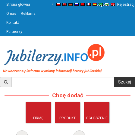
‹
›
Strona główna
Logowanie | Rejestracj
O nas
Reklama
Kontakt
Partnerzy
Nowoczesna platforma wymiany informacji branży jubilerskiej.
Chcę dodać
FIRMĘ
PRODUKT
OGŁOSZENIE