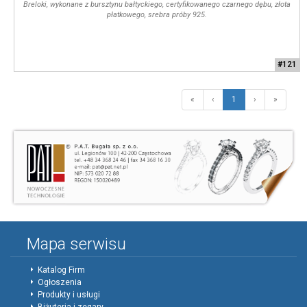
Breloki, wykonane z bursztynu bałtyckiego, certyfikowanego czarnego dębu, złota
płatkowego, srebra próby 925.
#121
«
‹
1
›
»
Mapa serwisu
Katalog Firm
Ogłoszenia
Produkty i usługi