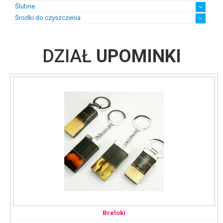
Ślubne
Środki do czyszczenia
Biżuteria ślubna damska
Biżuteria ślubna męska
Suknie ślubne z biżuterią
chusteczki
płyny
DZIAŁ
UPOMINKI
Breloki