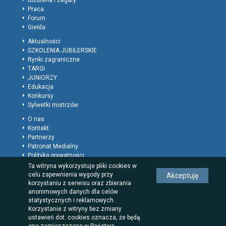
Biżuteria i zegary
Praca
Forum
Giełda
Aktualności
SZKOLENIA JUBILERSKIE
Rynki zagraniczne
TARGI
JUNIORZY
Edukacja
Konkursy
Sylwetki mistrzów
O nas
Kontakt
Partnerzy
Patronat Medialny
Polityka prywatności
Regulamin
Ta witryna wykorzystuje pliki cookies w
Reklama
celu zapewnienia wygody przy
Akceptuję
Rodzaje wpisów dla firm
korzystaniu z serwisu oraz zbierania
anonimowych danych dla celów
statystycznych i reklamowych.
Korzystanie z witryny bez zmiany
ustawień dot. cookies oznacza, że będą