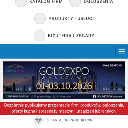
KATALOG FIRM
OGŁOSZENIA
PRODUKTY I USŁUGI
BIŻUTERIA I ZEGARY
Bezpłatnie publikujemy prezentacje firm, produktów, ogłoszenia,
oferty kupna i sprzedaży maszyn i urządzeń jubilerskich.
KATALOG PRODUKTÓW