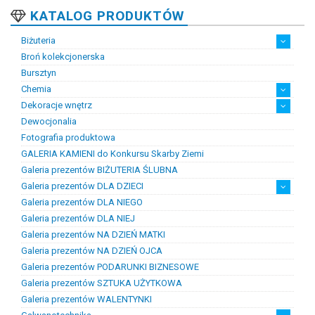
KATALOG PRODUKTÓW
Biżuteria
Broń kolekcjonerska
Artystyczna biżuteria srebrna
Biżuteria damska
Biżuteria dawna
Biżuteria dziecięca
Biżuteria inteligentna
Biżuteria miejska
Biżuteria męska
Biżuteria na zamówienie
Biżuteria rodowa
Biżuteria sakralna
Biżuteria srebrna
Biżuteria stalowa
Biżuteria stomatologiczna
Biżuteria sztuczna
Biżuteria unikatowa
Biżuteria z bursztynem
Biżuteria z diamentami
Biżuteria złota
Biżuteria ślubna
Obrączki ślubne
Bursztyn
Chemia
Dekoracje wnętrz
Chemia złotnicza
Ciecze probiercze
Kleje
Pasty i proszki do lutowania
Dewocjonalia
Figurki
Lampy i plafony
Świeczniki
Fotografia produktowa
GALERIA KAMIENI do Konkursu Skarby Ziemi
Galeria prezentów BIŻUTERIA ŚLUBNA
Galeria prezentów DLA DZIECI
Galeria prezentów DLA NIEGO
Prezenty na chrzest i narodziny dzieci
Prezenty na komunię
Galeria prezentów DLA NIEJ
Galeria prezentów NA DZIEŃ MATKI
Galeria prezentów NA DZIEŃ OJCA
Galeria prezentów PODARUNKI BIZNESOWE
Galeria prezentów SZTUKA UŻYTKOWA
Galeria prezentów WALENTYNKI