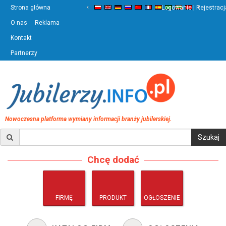
‹
›
Strona główna
Logowanie | Rejestracj
O nas
Reklama
Kontakt
Partnerzy
Nowoczesna platforma wymiany informacji branży jubilerskiej.
Chcę dodać
FIRMĘ
PRODUKT
OGŁOSZENIE