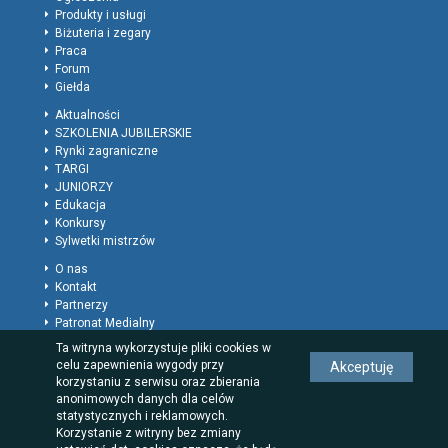
Produkty i usługi
Biżuteria i zegary
Praca
Forum
Giełda
Aktualności
SZKOLENIA JUBILERSKIE
Rynki zagraniczne
TARGI
JUNIORZY
Edukacja
Konkursy
Sylwetki mistrzów
O nas
Kontakt
Partnerzy
Patronat Medialny
Polityka prywatności
Ta witryna wykorzystuje pliki cookies w
Regulamin
celu zapewnienia wygody przy
Akceptuję
Reklama
korzystaniu z serwisu oraz zbierania
Rodzaje wpisów dla firm
anonimowych danych dla celów
statystycznych i reklamowych.
Korzystanie z witryny bez zmiany