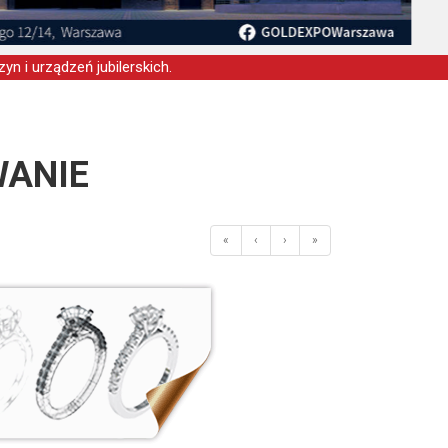
yn i urządzeń jubilerskich.
ANIE
«
‹
›
»