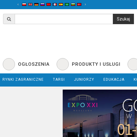
‹
›
OGŁOSZENIA
PRODUKTY I USŁUGI
RYNKI ZAGRANICZNE
TARGI
JUNIORZY
EDUKACJA
K