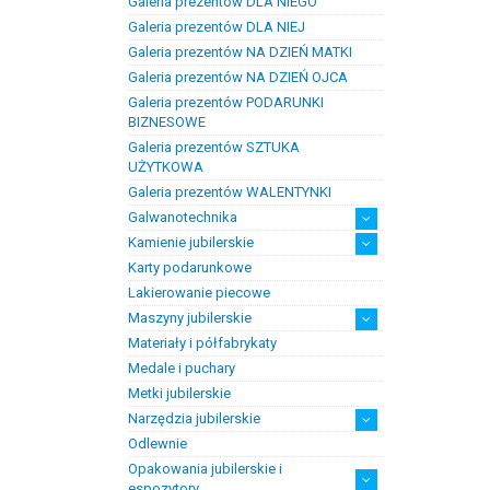
Galeria prezentów DLA NIEGO
Prezenty na chrzest i narodziny
Prezenty na komunię
dzieci
Galeria prezentów DLA NIEJ
Galeria prezentów NA DZIEŃ MATKI
Galeria prezentów NA DZIEŃ OJCA
Galeria prezentów PODARUNKI
BIZNESOWE
Galeria prezentów SZTUKA
UŻYTKOWA
Galeria prezentów WALENTYNKI
Galwanotechnika
Kamienie jubilerskie
kąpiele
osprzęt
Karty podarunkowe
Bursztyn
Kamienie jubilersko-ozdobne
Kamienie syntetyczne
Kamienie szlachetne
Lakierowanie piecowe
Maszyny jubilerskie
Materiały i półfabrykaty
diamenciarki, tokarki itp
inne
linia odlewnicza
maszyny do bursztynu
myjki ultradżwiękowe
polerowanie, szlifowanie
silniki jubilerskie
walcarki, prasy itp
Medale i puchary
Metki jubilerskie
Narzędzia jubilerskie
Odlewnie
narzędzia drobne i materiały
artykuły ochronne
cięcie
kształtowanie i klepanie
lutowanie
narzędzia i przyrządy ogólnego
narzędzia pomiarowe
optyka
pilniki
szczypty, pensety
uchwyty, kluby itp.
wiertła, frezy itp.
eksploatacyjne
zastosowania
Opakowania jubilerskie i
espozytory