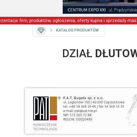
zentacje firm, produktów, ogłoszenia, oferty kupna i sprzedaży masz
KATALOG PRODUKTÓW
DZIAŁ
DŁUTOW