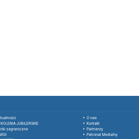
tualności
O nas
KOLENIA JUBILERSKIE
Kontakt
nki zagraniczne
Partnerzy
ARGI
Patronat Medialny