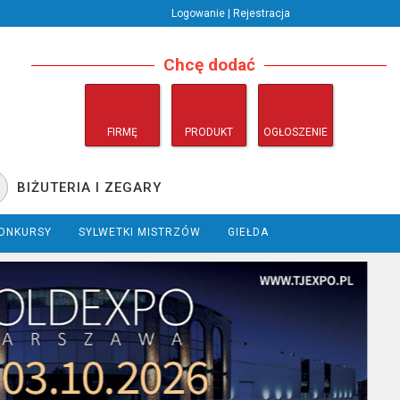
Logowanie | Rejestracja
Chcę dodać
FIRMĘ
PRODUKT
OGŁOSZENIE
BIŻUTERIA I ZEGARY
ONKURSY
SYLWETKI MISTRZÓW
GIEŁDA