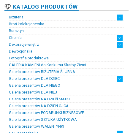
KATALOG PRODUKTÓW
Biżuteria
Broń kolekcjonerska
Artystyczna biżuteria srebrna
Biżuteria damska
Biżuteria dawna
Biżuteria dziecięca
Biżuteria inteligentna
Biżuteria miejska
Biżuteria męska
Biżuteria na zamówienie
Biżuteria rodowa
Biżuteria sakralna
Biżuteria srebrna
Biżuteria stalowa
Biżuteria stomatologiczna
Biżuteria sztuczna
Biżuteria unikatowa
Biżuteria z bursztynem
Biżuteria z diamentami
Biżuteria złota
Biżuteria ślubna
Obrączki ślubne
Bursztyn
Chemia
Dekoracje wnętrz
Chemia złotnicza
Ciecze probiercze
Kleje
Pasty i proszki do lutowania
Dewocjonalia
Figurki
Lampy i plafony
Świeczniki
Fotografia produktowa
GALERIA KAMIENI do Konkursu Skarby Ziemi
Galeria prezentów BIŻUTERIA ŚLUBNA
Galeria prezentów DLA DZIECI
Galeria prezentów DLA NIEGO
Prezenty na chrzest i narodziny dzieci
Prezenty na komunię
Galeria prezentów DLA NIEJ
Galeria prezentów NA DZIEŃ MATKI
Galeria prezentów NA DZIEŃ OJCA
Galeria prezentów PODARUNKI BIZNESOWE
Galeria prezentów SZTUKA UŻYTKOWA
Galeria prezentów WALENTYNKI