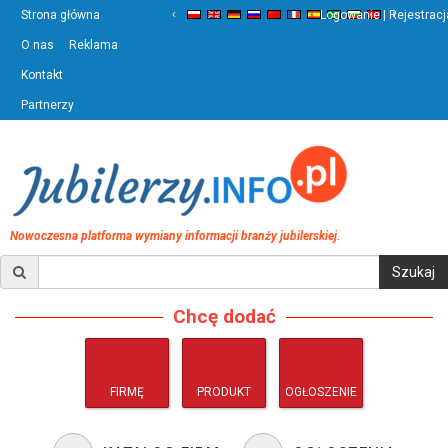
‹
›
Strona główna
Logowanie | Rejestracj
O nas
Reklama
Kontakt
Partnerzy
Nowoczesna platforma wymiany informacji branży jubilerskiej.
Chcę dodać
FIRMĘ
PRODUKT
OGŁOSZENIE