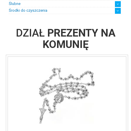
Ślubne
Środki do czyszczenia
Biżuteria ślubna damska
Biżuteria ślubna męska
Suknie ślubne z biżuterią
chusteczki
płyny
DZIAŁ
PREZENTY NA
KOMUNIĘ