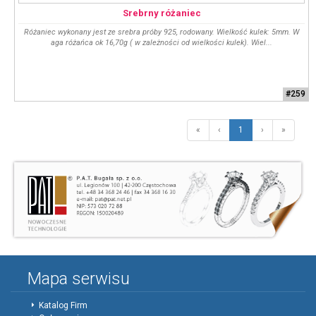
Srebrny różaniec
Różaniec wykonany jest ze srebra próby 925, rodowany. Wielkość kulek: 5mm. W
aga różańca ok 16,70g ( w zależności od wielkości kulek). Wiel...
#259
«
‹
1
›
»
Mapa serwisu
Katalog Firm