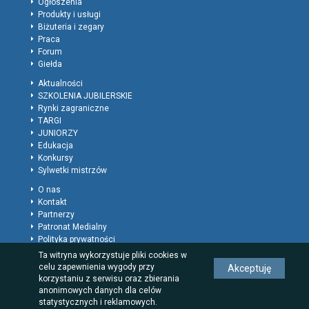
Ogłoszenia
Produkty i usługi
Biżuteria i zegary
Praca
Forum
Giełda
Aktualności
SZKOLENIA JUBILERSKIE
Rynki zagraniczne
TARGI
JUNIORZY
Edukacja
Konkursy
Sylwetki mistrzów
O nas
Kontakt
Partnerzy
Patronat Medialny
Polityka prywatności
Regulamin
Ta witryna wykorzystuje pliki cookies w
Reklama
celu zapewnienia wygody przy
Akceptuję
Rodzaje wpisów dla firm
korzystaniu z serwisu oraz zbierania
anonimowych danych dla celów
statystycznych i reklamowych.