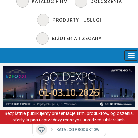
KATALOG FIRM
OGŁOSZENIA
PRODUKTY I USŁUGI
BIŻUTERIA I ZEGARY
Bezpłatnie publikujemy prezentacje firm, produktów, ogłoszenia,
oferty kupna i sprzedaży maszyn i urządzeń jubilerskich.
KATALOG PRODUKTÓW