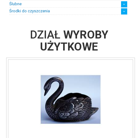
Ślubne
Środki do czyszczenia
Biżuteria ślubna damska
Biżuteria ślubna męska
Suknie ślubne z biżuterią
chusteczki
płyny
DZIAŁ
WYROBY
UŻYTKOWE