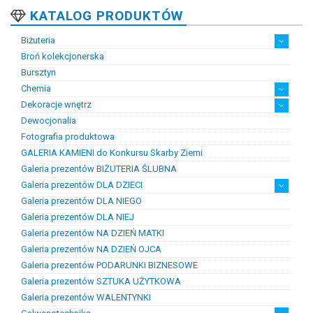
KATALOG PRODUKTÓW
Biżuteria
Broń kolekcjonerska
Artystyczna biżuteria srebrna
Biżuteria damska
Biżuteria dawna
Biżuteria dziecięca
Biżuteria inteligentna
Biżuteria miejska
Biżuteria męska
Biżuteria na zamówienie
Biżuteria rodowa
Biżuteria sakralna
Biżuteria srebrna
Biżuteria stalowa
Biżuteria stomatologiczna
Biżuteria sztuczna
Biżuteria unikatowa
Biżuteria z bursztynem
Biżuteria z diamentami
Biżuteria złota
Biżuteria ślubna
Obrączki ślubne
Bursztyn
Chemia
Dekoracje wnętrz
Chemia złotnicza
Ciecze probiercze
Kleje
Pasty i proszki do lutowania
Dewocjonalia
Figurki
Lampy i plafony
Świeczniki
Fotografia produktowa
GALERIA KAMIENI do Konkursu Skarby Ziemi
Galeria prezentów BIŻUTERIA ŚLUBNA
Galeria prezentów DLA DZIECI
Galeria prezentów DLA NIEGO
Prezenty na chrzest i narodziny dzieci
Prezenty na komunię
Galeria prezentów DLA NIEJ
Galeria prezentów NA DZIEŃ MATKI
Galeria prezentów NA DZIEŃ OJCA
Galeria prezentów PODARUNKI BIZNESOWE
Galeria prezentów SZTUKA UŻYTKOWA
Galeria prezentów WALENTYNKI