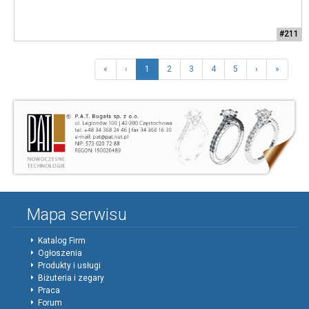
#211
«
‹
1
2
3
4
5
›
»
Mapa serwisu
Katalog Firm
Ogłoszenia
Produkty i usługi
Biżuteria i zegary
Praca
Forum