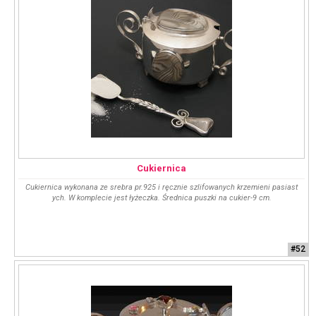
Cukiernica
Cukiernica wykonana ze srebra pr.925 i ręcznie szlifowanych krzemieni pasiast
ych. W komplecie jest łyżeczka. Średnica puszki na cukier-9 cm.
#52