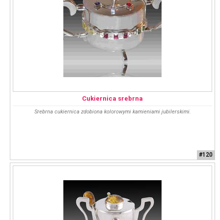
Cukiernica srebrna
Srebrna cukiernica zdobiona kolorowymi kamieniami jubilerskimi.
#120