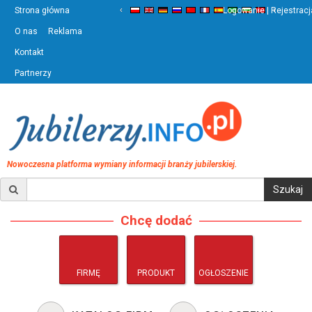
‹
›
Strona główna
Logowanie | Rejestracj
O nas
Reklama
Kontakt
Partnerzy
Nowoczesna platforma wymiany informacji branży jubilerskiej.
Chcę dodać
FIRMĘ
PRODUKT
OGŁOSZENIE