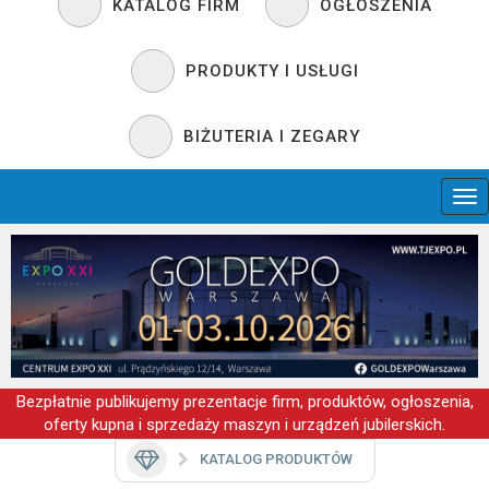
KATALOG FIRM
OGŁOSZENIA
PRODUKTY I USŁUGI
BIŻUTERIA I ZEGARY
Bezpłatnie publikujemy prezentacje firm, produktów, ogłoszenia,
oferty kupna i sprzedaży maszyn i urządzeń jubilerskich.
KATALOG PRODUKTÓW