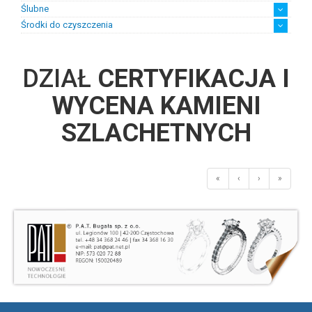
Ślubne
Środki do czyszczenia
Biżuteria ślubna damska
Biżuteria ślubna męska
Suknie ślubne z biżuterią
chusteczki
płyny
DZIAŁ
CERTYFIKACJA I
WYCENA KAMIENI
SZLACHETNYCH
«
‹
›
»