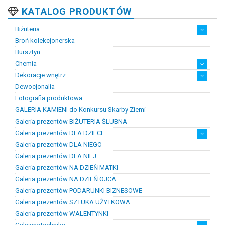
KATALOG PRODUKTÓW
Biżuteria
Broń kolekcjonerska
Artystyczna biżuteria srebrna
Biżuteria damska
Biżuteria dawna
Biżuteria dziecięca
Biżuteria inteligentna
Biżuteria miejska
Biżuteria męska
Biżuteria na zamówienie
Biżuteria rodowa
Biżuteria sakralna
Biżuteria srebrna
Biżuteria stalowa
Biżuteria stomatologiczna
Biżuteria sztuczna
Biżuteria unikatowa
Biżuteria z bursztynem
Biżuteria z diamentami
Biżuteria złota
Biżuteria ślubna
Obrączki ślubne
Bursztyn
Chemia
Dekoracje wnętrz
Chemia złotnicza
Ciecze probiercze
Kleje
Pasty i proszki do lutowania
Dewocjonalia
Figurki
Lampy i plafony
Świeczniki
Fotografia produktowa
GALERIA KAMIENI do Konkursu Skarby Ziemi
Galeria prezentów BIŻUTERIA ŚLUBNA
Galeria prezentów DLA DZIECI
Galeria prezentów DLA NIEGO
Prezenty na chrzest i narodziny dzieci
Prezenty na komunię
Galeria prezentów DLA NIEJ
Galeria prezentów NA DZIEŃ MATKI
Galeria prezentów NA DZIEŃ OJCA
Galeria prezentów PODARUNKI BIZNESOWE
Galeria prezentów SZTUKA UŻYTKOWA
Galeria prezentów WALENTYNKI