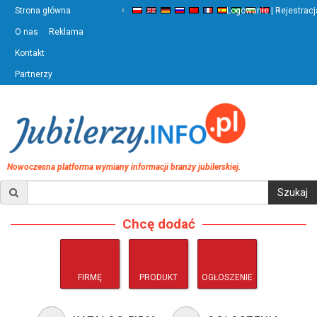
‹
›
Strona główna
Logowanie | Rejestracj
O nas
Reklama
Kontakt
Partnerzy
Nowoczesna platforma wymiany informacji branży jubilerskiej.
Chcę dodać
FIRMĘ
PRODUKT
OGŁOSZENIE