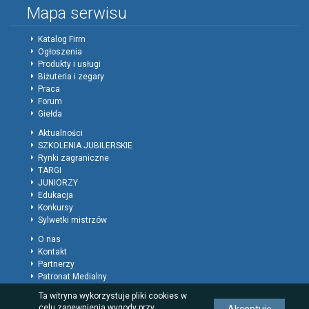
Mapa serwisu
Katalog Firm
Ogłoszenia
Produkty i usługi
Biżuteria i zegary
Praca
Forum
Giełda
Aktualności
SZKOLENIA JUBILERSKIE
Rynki zagraniczne
TARGI
JUNIORZY
Edukacja
Konkursy
Sylwetki mistrzów
O nas
Kontakt
Partnerzy
Patronat Medialny
Polityka prywatności
Ta witryna wykorzystuje pliki cookies w
Regulamin
celu zapewnienia wygody przy