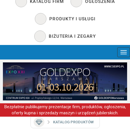
KATALOG FIRM
OGŁOSZENIA
PRODUKTY I USŁUGI
BIŻUTERIA I ZEGARY
Bezpłatnie publikujemy prezentacje firm, produktów, ogłoszenia,
oferty kupna i sprzedaży maszyn i urządzeń jubilerskich.
KATALOG PRODUKTÓW