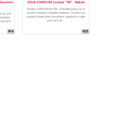
 kamieni
Silnik FOREDOM zestaw "SR" - Rękaw
Zestaw FOREDOM KIT-SR. Charakteryzuje się m
ocnym silnikiem z giętkim wałkiem. Prostnica p
ścią usta
osiada uchwyt który umożliwia regulacje w zakr
niazdami
esie od 0 do...
acujemy b
#14
#20