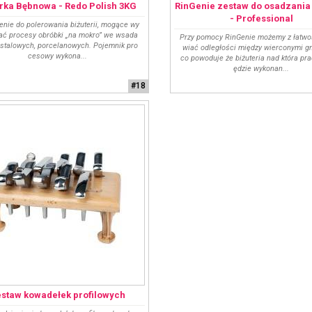
rka Bębnowa - Redo Polish 3KG
RinGenie zestaw do osadzania
- Professional
enie do polerowania biżuterii, mogące wy
ć procesy obróbki „na mokro” we wsada
Przy pomocy RinGenie możemy z łatwo
 stalowych, porcelanowych. Pojemnik pro
wiać odległości między wierconymi g
cesowy wykona...
co powoduje że biżuteria nad która pr
ędzie wykonan...
#18
staw kowadełek profilowych