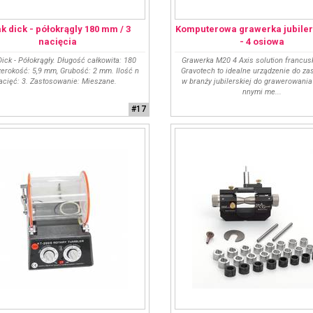
ak dick - półokrągly 180 mm / 3
Komputerowa grawerka jubile
nacięcia
- 4 osiowa
Dick - Półokrągły. Długość całkowita: 180
Grawerka M20 4 Axis solution francusk
erokość: 5,9 mm, Grubość: 2 mm. Ilość n
Gravotech to idealne urządzenie do z
acięć: 3. Zastosowanie: Mieszane.
w branży jubilerskiej do grawerowania
nnymi me...
#17