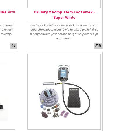
rska M20
Okulary z kompletem soczewek -
Super White
iej firmy
Okulary z kompletem soczewek. Budowa urządz
astosowań
enia eliminuje boczne światło, które w niektóryc
 między i
h przypadkach jest bardzo uciążliwe podczas pr
acy. Lupa...
#5
#15