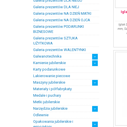
Galeria prezentów DLA NIEGO
Prezenty na chrzest i narodziny
Prezenty na komunię
dzieci
Galeria prezentów DLA NIEJ
Igl
Galeria prezentów NA DZIEŃ MATKI
Galeria prezentów NA DZIEŃ OJCA
Iglak 
Galeria prezentów PODARUNKI
mm, Sz
BIZNESOWE
Galeria prezentów SZTUKA
UŻYTKOWA
Galeria prezentów WALENTYNKI
Galwanotechnika
Kamienie jubilerskie
kąpiele
osprzęt
Karty podarunkowe
Bursztyn
Kamienie jubilersko-ozdobne
Kamienie syntetyczne
Kamienie szlachetne
Lakierowanie piecowe
Maszyny jubilerskie
Materiały i półfabrykaty
diamenciarki, tokarki itp
inne
linia odlewnicza
maszyny do bursztynu
myjki ultradżwiękowe
polerowanie, szlifowanie
silniki jubilerskie
walcarki, prasy itp
Medale i puchary
Metki jubilerskie
Narzędzia jubilerskie
Odlewnie
narzędzia drobne i materiały
artykuły ochronne
cięcie
kształtowanie i klepanie
lutowanie
narzędzia i przyrządy ogólnego
narzędzia pomiarowe
optyka
pilniki
szczypty, pensety
uchwyty, kluby itp.
wiertła, frezy itp.
eksploatacyjne
zastosowania
Opakowania jubilerskie i
espozytory