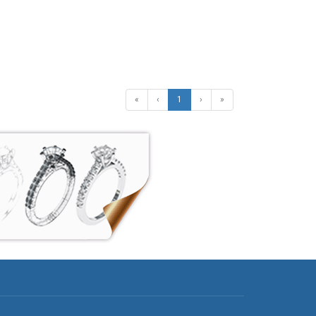
«
‹
1
›
»