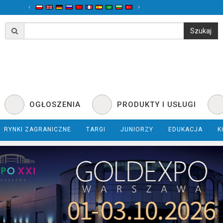
‹
›
OGŁOSZENIA
PRODUKTY I USŁUGI
RYNKI ZAGRANICZNE
TARGI
JUNIORZY
EDUKACJA
K