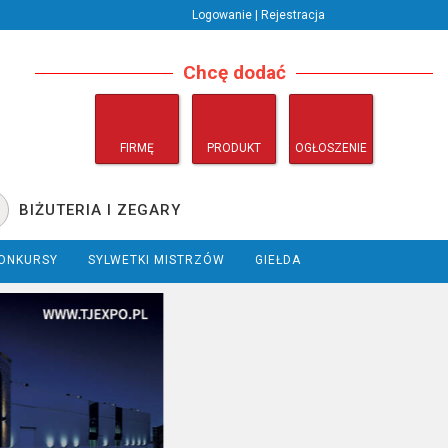
Logowanie | Rejestracja
Chcę dodać
FIRMĘ
PRODUKT
OGŁOSZENIE
BIŻUTERIA I ZEGARY
ONKURSY
SYLWETKI MISTRZÓW
GIEŁDA