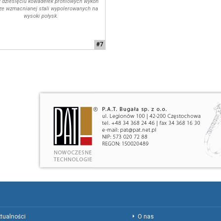
 dziesięciu kowadełek profilowych wykon
ze wzmacnianej stali wypolerowanych na
wysoki połysk.
#7
tualności
O nas