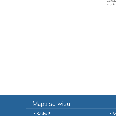
Zestaw
anych 
Mapa serwisu
Katalog Firm
Ak