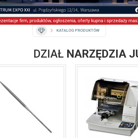
zentacje firm, produktów, ogłoszenia, oferty kupna i sprzedaży masz
KATALOG PRODUKTÓW
DZIAŁ
NARZĘDZIA J