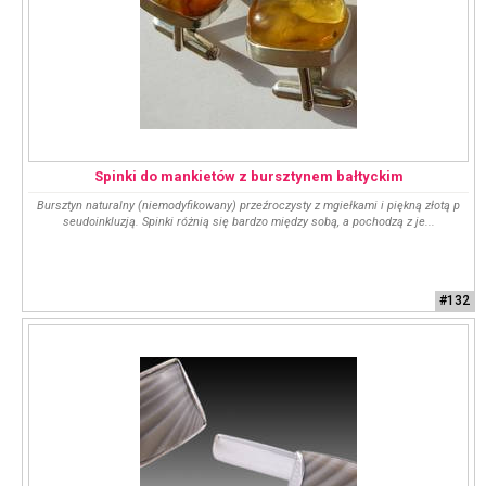
Spinki do mankietów z bursztynem bałtyckim
Bursztyn naturalny (niemodyfikowany) przeźroczysty z mgiełkami i piękną złotą p
seudoinkluzją. Spinki różnią się bardzo między sobą, a pochodzą z je...
#132