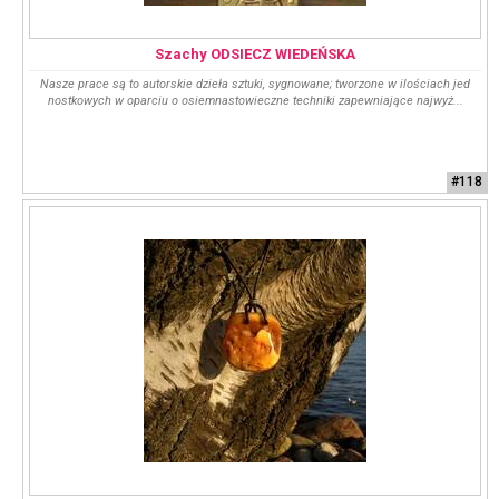
Szachy ODSIECZ WIEDEŃSKA
Nasze prace są to autorskie dzieła sztuki, sygnowane; tworzone w ilościach jed
nostkowych w oparciu o osiemnastowieczne techniki zapewniające najwyż...
#118