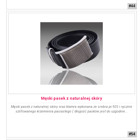
#44
Męski pasek z naturalnej skóry
Męski pasek z naturalnej skóry oraz klamra wykonana ze srebra pr.925 i ręcznie
szlifowanego krzemienia pasiastego ( długość pasków jest do uzgodnie...
#54