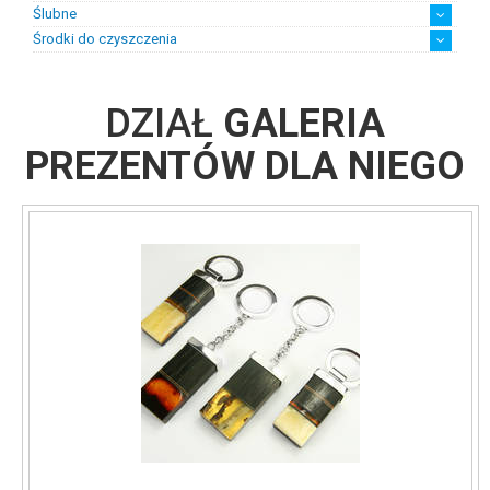
Ślubne
Środki do czyszczenia
Biżuteria ślubna damska
Biżuteria ślubna męska
Suknie ślubne z biżuterią
chusteczki
płyny
DZIAŁ
GALERIA
PREZENTÓW DLA NIEGO