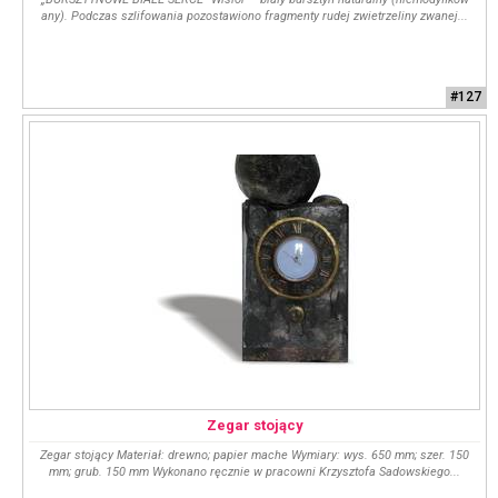
any). Podczas szlifowania pozostawiono fragmenty rudej zwietrzeliny zwanej...
#127
Zegar stojący
Zegar stojący Materiał: drewno; papier mache Wymiary: wys. 650 mm; szer. 150
mm; grub. 150 mm Wykonano ręcznie w pracowni Krzysztofa Sadowskiego...