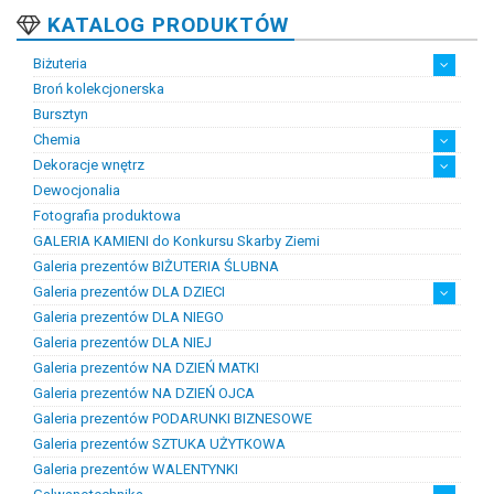
KATALOG PRODUKTÓW
Biżuteria
Broń kolekcjonerska
Artystyczna biżuteria srebrna
Biżuteria damska
Biżuteria dawna
Biżuteria dziecięca
Biżuteria inteligentna
Biżuteria miejska
Biżuteria męska
Biżuteria na zamówienie
Biżuteria rodowa
Biżuteria sakralna
Biżuteria srebrna
Biżuteria stalowa
Biżuteria stomatologiczna
Biżuteria sztuczna
Biżuteria unikatowa
Biżuteria z bursztynem
Biżuteria z diamentami
Biżuteria złota
Biżuteria ślubna
Obrączki ślubne
Bursztyn
Chemia
Dekoracje wnętrz
Chemia złotnicza
Ciecze probiercze
Kleje
Pasty i proszki do lutowania
Dewocjonalia
Figurki
Lampy i plafony
Świeczniki
Fotografia produktowa
GALERIA KAMIENI do Konkursu Skarby Ziemi
Galeria prezentów BIŻUTERIA ŚLUBNA
Galeria prezentów DLA DZIECI
Galeria prezentów DLA NIEGO
Prezenty na chrzest i narodziny dzieci
Prezenty na komunię
Galeria prezentów DLA NIEJ
Galeria prezentów NA DZIEŃ MATKI
Galeria prezentów NA DZIEŃ OJCA
Galeria prezentów PODARUNKI BIZNESOWE
Galeria prezentów SZTUKA UŻYTKOWA
Galeria prezentów WALENTYNKI