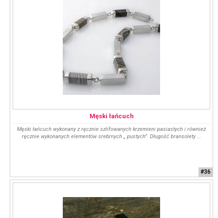
Męski łańcuch
Męski łańcuch wykonany z ręcznie szlifowanych krzemieni pasiastych i również
ręcznie wykonanych elementów srebrnych „ pustych”. Długość bransolety ...
#36