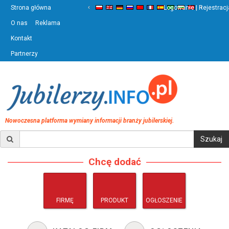
‹
›
Strona główna
Logowanie | Rejestracj
O nas
Reklama
Kontakt
Partnerzy
Nowoczesna platforma wymiany informacji branży jubilerskiej.
Chcę dodać
FIRMĘ
PRODUKT
OGŁOSZENIE