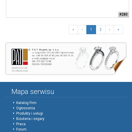
#280
«
‹
1
2
›
»
Mapa serwisu
Katalog Firm
Ogłoszenia
Produkty i usługi
Biżuteria i zegary
Praca
Forum