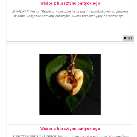
Wisior z bursztynu bałtyckiego
„KWADRAT” Wisior (Rewers) – bursztyn naturalny (niemodyfikowany). Zawiera
w sobie wszystkie odmiany bursztynu. Awers prześwitujący z przezroczys...
#131
Wisior z bursztynu bałtyckiego
„BURSZTYNOWE BIAŁE SERCE” Wisior – biały bursztyn naturalny (niemodyfikow