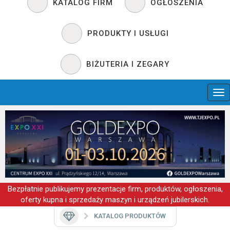
KATALOG FIRM
OGŁOSZENIA
PRODUKTY I USŁUGI
BIŻUTERIA I ZEGARY
Bezpłatnie publikujemy prezentacje firm, produktów, ogłoszenia,
oferty kupna i sprzedaży maszyn i urządzeń jubilerskich.
KATALOG PRODUKTÓW