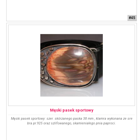
#45
Męski pasek sportowy
Męski pasek sportowy: szer. skórzanego paska 38 mm , klamra wykonana ze sre
bra pr.925 oraz szlifowanego, skamieniałego pnia paproci.