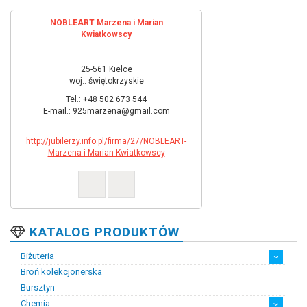
NOBLEART Marzena i Marian
Kwiatkowscy
25-561 Kielce
woj.: świętokrzyskie
Tel.: +48 502 673 544
E-mail.: 925marzena@gmail.com
http://jubilerzy.info.pl/firma/27/NOBLEART-
Marzena-i-Marian-Kwiatkowscy
KATALOG PRODUKTÓW
Biżuteria
Broń kolekcjonerska
Artystyczna biżuteria srebrna
Biżuteria damska
Biżuteria dawna
Biżuteria dziecięca
Biżuteria inteligentna
Biżuteria miejska
Biżuteria męska
Biżuteria na zamówienie
Biżuteria rodowa
Biżuteria sakralna
Biżuteria srebrna
Biżuteria stalowa
Biżuteria stomatologiczna
Biżuteria sztuczna
Biżuteria unikatowa
Biżuteria z bursztynem
Biżuteria z diamentami
Biżuteria złota
Biżuteria ślubna
Obrączki ślubne
Bursztyn
Chemia