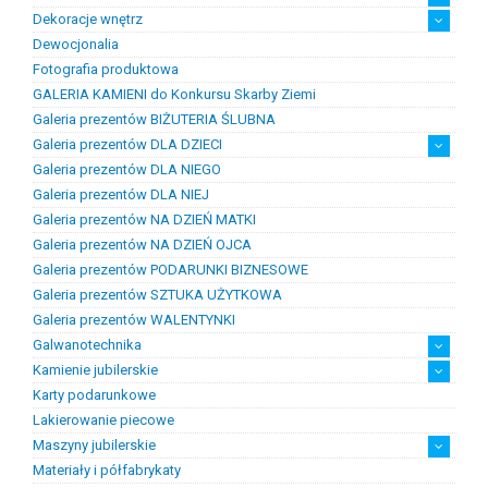
Dekoracje wnętrz
Chemia złotnicza
Ciecze probiercze
Kleje
Pasty i proszki do lutowania
Dewocjonalia
Figurki
Lampy i plafony
Świeczniki
Fotografia produktowa
GALERIA KAMIENI do Konkursu Skarby Ziemi
Galeria prezentów BIŻUTERIA ŚLUBNA
Galeria prezentów DLA DZIECI
Galeria prezentów DLA NIEGO
Prezenty na chrzest i narodziny dzieci
Prezenty na komunię
Galeria prezentów DLA NIEJ
Galeria prezentów NA DZIEŃ MATKI
Galeria prezentów NA DZIEŃ OJCA
Galeria prezentów PODARUNKI BIZNESOWE
Galeria prezentów SZTUKA UŻYTKOWA
Galeria prezentów WALENTYNKI
Galwanotechnika
Kamienie jubilerskie
kąpiele
osprzęt
Karty podarunkowe
Bursztyn
Kamienie jubilersko-ozdobne
Kamienie syntetyczne
Kamienie szlachetne
Lakierowanie piecowe
Maszyny jubilerskie
Materiały i półfabrykaty
diamenciarki, tokarki itp
inne
linia odlewnicza
maszyny do bursztynu
myjki ultradżwiękowe
polerowanie, szlifowanie
silniki jubilerskie
walcarki, prasy itp