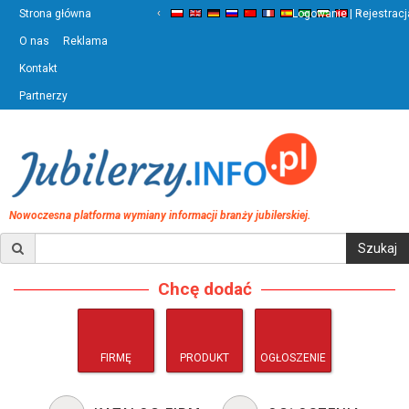
‹
›
Strona główna
Logowanie | Rejestracj
O nas
Reklama
Kontakt
Partnerzy
Nowoczesna platforma wymiany informacji branży jubilerskiej.
Chcę dodać
FIRMĘ
PRODUKT
OGŁOSZENIE