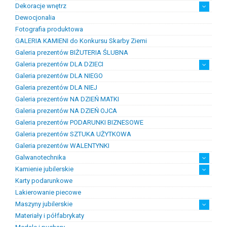
Dekoracje wnętrz
Chemia złotnicza
Ciecze probiercze
Kleje
Pasty i proszki do lutowania
Dewocjonalia
Figurki
Lampy i plafony
Świeczniki
Fotografia produktowa
GALERIA KAMIENI do Konkursu Skarby Ziemi
Galeria prezentów BIŻUTERIA ŚLUBNA
Galeria prezentów DLA DZIECI
Galeria prezentów DLA NIEGO
Prezenty na chrzest i narodziny dzieci
Prezenty na komunię
Galeria prezentów DLA NIEJ
Galeria prezentów NA DZIEŃ MATKI
Galeria prezentów NA DZIEŃ OJCA
Galeria prezentów PODARUNKI BIZNESOWE
Galeria prezentów SZTUKA UŻYTKOWA
Galeria prezentów WALENTYNKI
Galwanotechnika
Kamienie jubilerskie
kąpiele
osprzęt
Karty podarunkowe
Bursztyn
Kamienie jubilersko-ozdobne
Kamienie syntetyczne
Kamienie szlachetne
Lakierowanie piecowe
Maszyny jubilerskie
Materiały i półfabrykaty
diamenciarki, tokarki itp
inne
linia odlewnicza
maszyny do bursztynu
myjki ultradżwiękowe
polerowanie, szlifowanie
silniki jubilerskie
walcarki, prasy itp