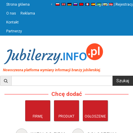
‹
›
Strona główna
Logowanie | Rejestracj
O nas
Reklama
Kontakt
Partnerzy
Nowoczesna platforma wymiany informacji branży jubilerskiej.
Chcę dodać
FIRMĘ
PRODUKT
OGŁOSZENIE