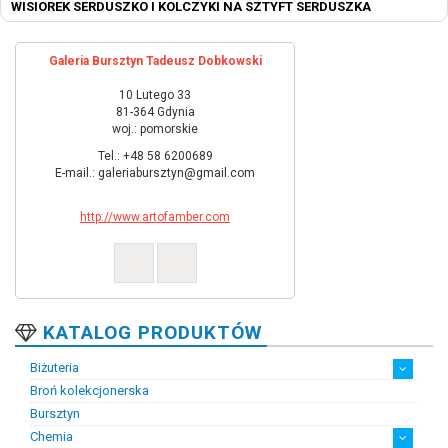
WISIOREK SERDUSZKO I KOLCZYKI NA SZTYFT SERDUSZKA
Galeria Bursztyn Tadeusz Dobkowski
10 Lutego 33
81-364 Gdynia
woj.: pomorskie
Tel.: +48 58 6200689
E-mail.: galeriabursztyn@gmail.com
http://www.artofamber.com
KATALOG PRODUKTÓW
Biżuteria
Broń kolekcjonerska
Artystyczna biżuteria srebrna
Biżuteria damska
Biżuteria dawna
Biżuteria dziecięca
Biżuteria inteligentna
Biżuteria miejska
Biżuteria męska
Biżuteria na zamówienie
Biżuteria rodowa
Biżuteria sakralna
Biżuteria srebrna
Biżuteria stalowa
Biżuteria stomatologiczna
Biżuteria sztuczna
Biżuteria unikatowa
Biżuteria z bursztynem
Biżuteria z diamentami
Biżuteria złota
Biżuteria ślubna
Obrączki ślubne
Bursztyn
Chemia