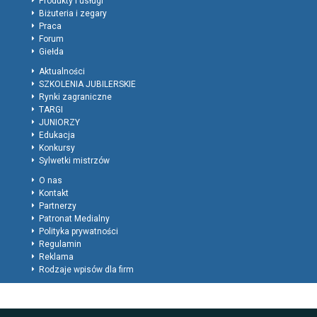
Produkty i usługi
Biżuteria i zegary
Praca
Forum
Giełda
Aktualności
SZKOLENIA JUBILERSKIE
Rynki zagraniczne
TARGI
JUNIORZY
Edukacja
Konkursy
Sylwetki mistrzów
O nas
Kontakt
Partnerzy
Patronat Medialny
Polityka prywatności
Regulamin
Reklama
Rodzaje wpisów dla firm