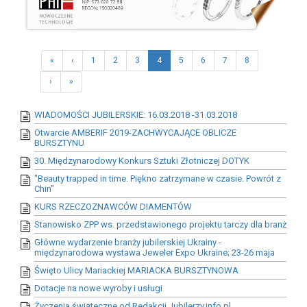
«
‹
1
2
3
4
5
6
7
8
›
»
WIADOMOŚCI JUBILERSKIE: 16.03.2018 -31.03.2018
Otwarcie AMBERIF 2019-ZACHWYCAJĄCE OBLICZE
BURSZTYNU
30. Międzynarodowy Konkurs Sztuki Złotniczej DOTYK
"Beauty trapped in time. Piękno zatrzymane w czasie. Powrót z
Chin"
KURS RZECZOZNAWCÓW DIAMENTÓW
Stanowisko ZPP ws. przedstawionego projektu tarczy dla branż
Główne wydarzenie branży jubilerskiej Ukrainy -
międzynarodowa wystawa Jeweler Expo Ukraine; 23-26 maja
Święto Ulicy Mariackiej MARIACKA BURSZTYNOWA
Dotacje na nowe wyroby i usługi
Życzenia świąteczne od Redakcji Jubilerzy.info.pl