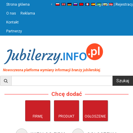
‹
›
Strona główna
Logowanie | Rejestracj
O nas
Reklama
Kontakt
Partnerzy
Nowoczesna platforma wymiany informacji branży jubilerskiej.
Chcę dodać
FIRMĘ
PRODUKT
OGŁOSZENIE