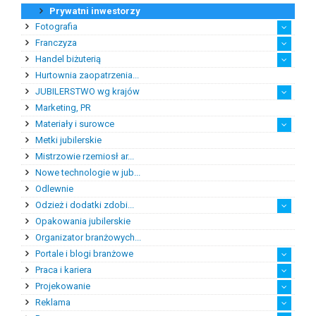
Prywatni inwestorzy
Fotografia
Franczyza
Fotografia biżuterii
Fotografia bursztynu
Fotogrfia prodktowa
Handel biżuterią
Doradztwo franczyzowe
Franczyzobiorcy
Franczyzodawcy
Hurtownia zaopatrzenia...
E-hurtownie jubilerskie
E-sklepy jubilerskie
Eksporter biżuterii
Handel detaliczny biżu...
Handel detaliczny sztu...
Handel hurtowy biżuterią
Handel hurtowy sztuczn...
Importer biżuterii
Pośrednictwo handlowe
Sklepy i salony jubile...
Sklepy ze sztuczną biż...
JUBILERSTWO wg krajów
Marketing, PR
Niemcy
Polska
Szwecja
USA
Materiały i surowce
Metki jubilerskie
Bursztyn
Kamienie jubilersko-oz...
Kamienie syntetyczne
Kamienie szlachetne
Metale szlachetne
Półfabrykaty do produk...
Pozostałe materiały i ...
Mistrzowie rzemiosł ar...
Nowe technologie w jub...
Odlewnie
Odzież i dodatki zdobi...
Opakowania jubilerskie
Odzież damska i dodatki
Odzież męska i dodatki
Okulary
Suknie ślubne
Organizator branżowych...
Portale i blogi branżowe
Praca i kariera
Blogi branżowe
Portale branżowe
Projekowanie
Doradztwo zawodowe
Pośrednictwo pracy
Praktyki zawodowe
Reklama
Projektowanie biżuterii
Projektowanie ubrań z ...
Projektowanie wnętrz