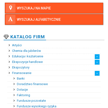
WYSZUKAJ NA MAPIE
WYSZUKAJ ALFABETYCZNIE
KATALOG FIRM
Artyści
Chemia dla jubilerów
Edukacja i kształcenie
Ekspozycje handlowe
Kształcenie podyplomowe
Kursy i szkolenia zawo...
Praktyki i staże zawodowe
Szkoły zawodowe
Wyższe szkoły zawodowe
Zagraniczne szkoły bra...
Średnie szkoły zawodowe
Ekspozytory
Ekspozytory reklamowe
Klimatyzacja salonów j...
Meble ekspozycyjne
Oświetlenie ekspozycji...
Systemy przeciwkradzie...
Finansowanie
Banki
Doradztwo finansowe
Dotacje
Faktoring
Fundusze pozostałe
Fundusze wysokiego ryzyka