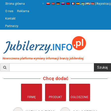
‹
›
Strona główna
Logowanie | Rejestracj
O nas
Reklama
Kontakt
Partnerzy
Nowoczesna platforma wymiany informacji branży jubilerskiej.
Chcę dodać
FIRMĘ
PRODUKT
OGŁOSZENIE