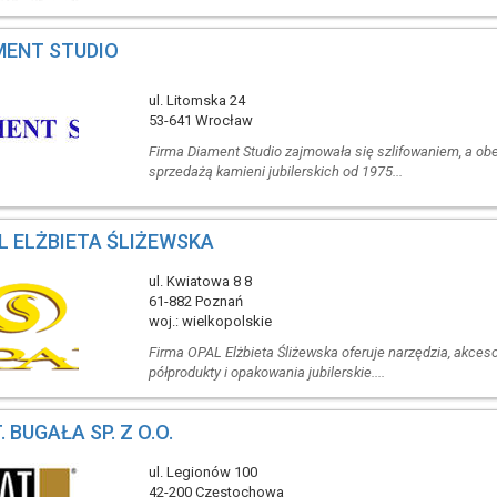
MENT STUDIO
ul. Litomska 24
53-641 Wrocław
Firma Diament Studio zajmowała się szlifowaniem, a ob
sprzedażą kamieni jubilerskich od 1975...
L ELŻBIETA ŚLIŻEWSKA
ul. Kwiatowa 8 8
61-882 Poznań
woj.: wielkopolskie
Firma OPAL Elżbieta Śliżewska oferuje narzędzia, akceso
półprodukty i opakowania jubilerskie....
T. BUGAŁA SP. Z O.O.
ul. Legionów 100
42-200 Częstochowa