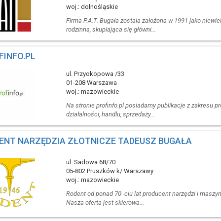
woj.: dolnośląskie
Firma P.A.T. Bugała została założona w 1991 jako niewie
rodzinna, skupiająca się główni...
FINFO.PL
ul. Przyokopowa /33
01-208 Warszawa
woj.: mazowieckie
Na stronie profinfo.pl posiadamy publikacje z zakresu 
działalności, handlu, sprzedaży...
ENT NARZĘDZIA ZŁOTNICZE TADEUSZ BUGAŁA
ul. Sadowa 68/70
05-802 Pruszków k/ Warszawy
woj.: mazowieckie
Rodent od ponad 70 -ciu lat producent narzędzi i maszyn 
Nasza oferta jest skierowa...