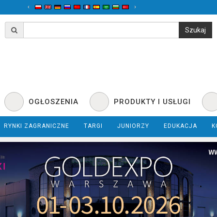
‹
›
OGŁOSZENIA
PRODUKTY I USŁUGI
RYNKI ZAGRANICZNE
TARGI
JUNIORZY
EDUKACJA
K