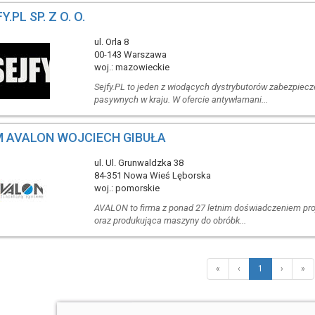
Y.PL SP. Z O. O.
ul. Orla 8
00-143 Warszawa
woj.: mazowieckie
Sejfy.PL to jeden z wiodących dystrybutorów zabezpiecz
pasywnych w kraju. W ofercie antywłamani...
 AVALON WOJCIECH GIBUŁA
ul. Ul. Grunwaldzka 38
84-351 Nowa Wieś Lęborska
woj.: pomorskie
AVALON to firma z ponad 27 letnim doświadczeniem pro
oraz produkująca maszyny do obróbk...
«
‹
1
›
»