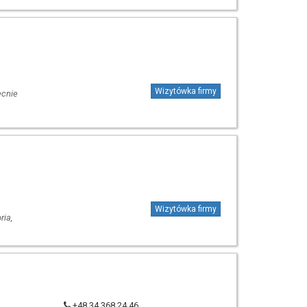
Wizytówka firmy
ecnie
Wizytówka firmy
ria,
+48 34 368 24 46