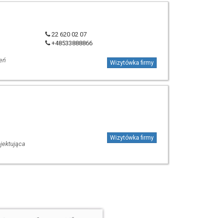
22 620 02 07
+48533888866
eń
Wizytówka firmy
Wizytówka firmy
jektująca