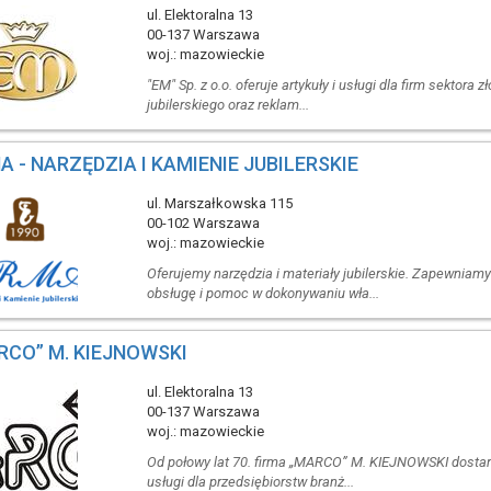
ul. Elektoralna 13
00-137 Warszawa
woj.: mazowieckie
"EM" Sp. z o.o. oferuje artykuły i usługi dla firm sektora z
jubilerskiego oraz reklam...
 - NARZĘDZIA I KAMIENIE JUBILERSKIE
ul. Marszałkowska 115
00-102 Warszawa
woj.: mazowieckie
Oferujemy narzędzia i materiały jubilerskie. Zapewniam
obsługę i pomoc w dokonywaniu wła...
RCO” M. KIEJNOWSKI
ul. Elektoralna 13
00-137 Warszawa
woj.: mazowieckie
Od połowy lat 70. firma „MARCO” M. KIEJNOWSKI dostar
usługi dla przedsiębiorstw branż...