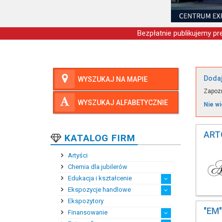
Bezpłatnie publikujemy pre
Dodaj
WYSZUKAJ NA MAPIE
Zapozn
WYSZUKAJ ALFABETYCZNIE
Nie wi
ART
KATALOG FIRM
Artyści
Chemia dla jubilerów
Edukacja i kształcenie
Ekspozycje handlowe
Kształcenie podyplomowe
Kursy i szkolenia zawo...
Praktyki i staże zawodowe
Szkoły zawodowe
Wyższe szkoły zawodowe
Zagraniczne szkoły bra...
Średnie szkoły zawodowe
Ekspozytory
Ekspozytory reklamowe
Klimatyzacja salonów j...
Meble ekspozycyjne
Oświetlenie ekspozycji...
Systemy przeciwkradzie...
"EM"
Finansowanie