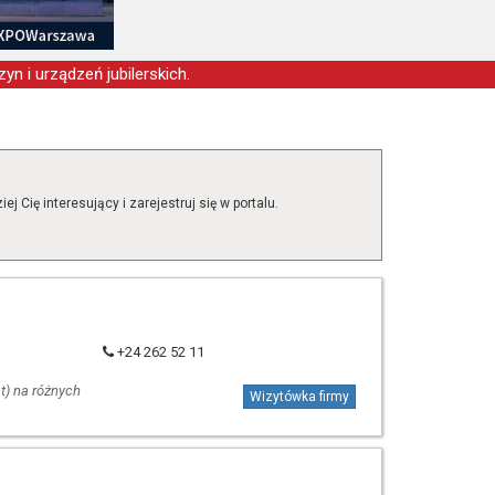
yn i urządzeń jubilerskich.
j Cię interesujący i zarejestruj się w portalu.
+24 262 52 11
t) na różnych
Wizytówka firmy