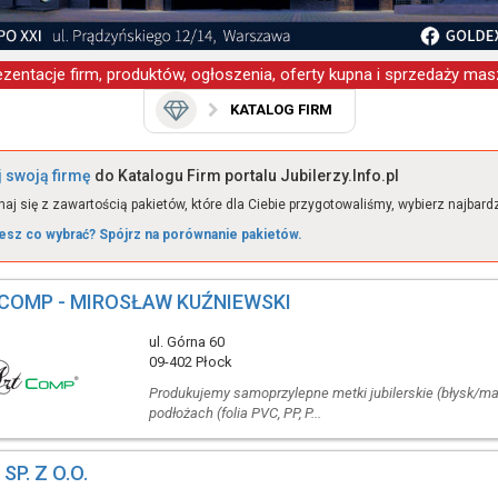
zentacje firm, produktów, ogłoszenia, oferty kupna i sprzedaży masz
KATALOG FIRM
 swoją firmę
do Katalogu Firm portalu Jubilerzy.Info.pl
aj się z zawartością pakietów, które dla Ciebie przygotowaliśmy, wybierz najbardzie
esz co wybrać? Spójrz na porównanie pakietów.
COMP - MIROSŁAW KUŹNIEWSKI
ul. Górna 60
09-402 Płock
Produkujemy samoprzylepne metki jubilerskie (błysk/ma
podłożach (folia PVC, PP, P...
 SP. Z O.O.