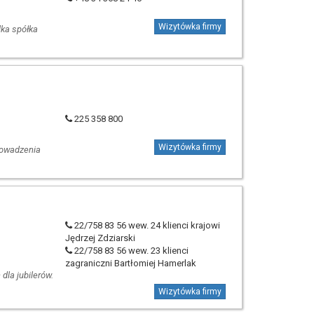
Wizytówka firmy
lka spółka
225 358 800
Wizytówka firmy
prowadzenia
22/758 83 56 wew. 24 klienci krajowi
Jędrzej Zdziarski
22/758 83 56 wew. 23 klienci
zagraniczni Bartłomiej Hamerlak
dla jubilerów.
Wizytówka firmy