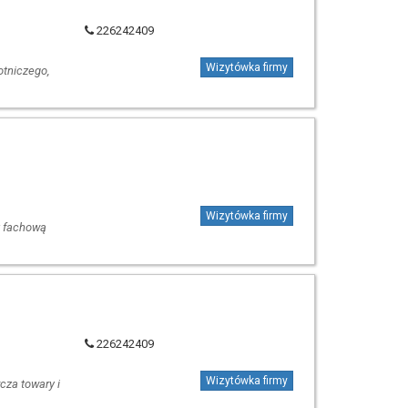
226242409
Wizytówka firmy
łotniczego,
Wizytówka firmy
y fachową
226242409
Wizytówka firmy
cza towary i