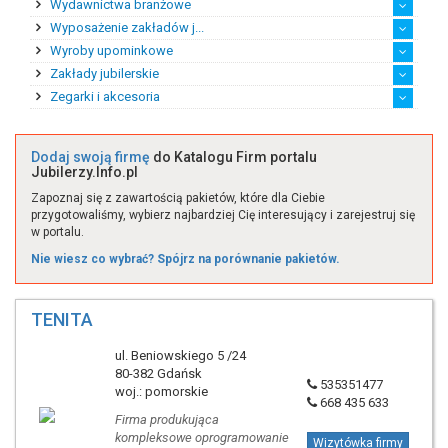
Wydawnictwa branżowe
Ekspert ds. handlu zag...
Rynek afrykański
Rynek amerykański
Rynek australijski
Rynek azjatycki
Rynek europejski
Wyposażenie zakładów j...
Katalogi branżowe
Prasa branżowa
Wyroby upominkowe
Maszyny jubilerskie
Narzędzia i akcesoria
Pozostałe wyposażenie
Sprzęt jubilerski
Zakłady jubilerskie
Eksport wyrobów upomin...
Handel detaliczny wyro...
Handel hurtowy wyrobam...
Import wyrobów upomink...
Produkcja wyrobów upom...
Zegarki i akcesoria
Producent biżuterii sa...
Producent biżuterii st...
Producent sztucznej bi...
Przetwórstwo kamieni s...
Twórca biżuterii na za...
Twórca biżuterii z bur...
Twórca unikatowej biżu...
Zakład srebrniczy
Zakład złotniczy
Zakłady jubilerskie po...
Akcesoria
Zegarki
Zegary
Dodaj swoją firmę
do Katalogu Firm portalu
Jubilerzy.Info.pl
Zapoznaj się z zawartością pakietów, które dla Ciebie
przygotowaliśmy, wybierz najbardziej Cię interesujący i zarejestruj się
w portalu.
Nie wiesz co wybrać? Spójrz na porównanie pakietów.
TENITA
ul. Beniowskiego 5 /24
80-382 Gdańsk
535351477
woj.: pomorskie
668 435 633
Firma produkująca
kompleksowe oprogramowanie
Wizytówka firmy