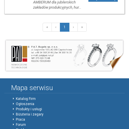
AMBERUM dla jubilerskich
zakładów produkcyjnych, hur...
«
‹
1
›
»
Mapa serwisu
Katalog Firm
Ogłoszenia
Produkty i usługi
Biżuteria i zegary
Praca
Forum