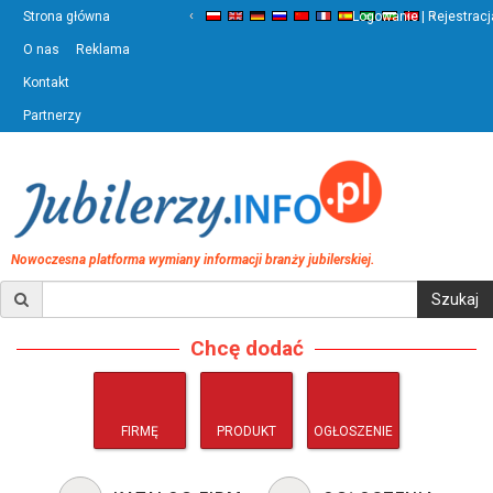
‹
›
Strona główna
Logowanie | Rejestracj
O nas
Reklama
Kontakt
Partnerzy
Nowoczesna platforma wymiany informacji branży jubilerskiej.
Chcę dodać
FIRMĘ
PRODUKT
OGŁOSZENIE