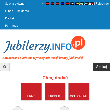
‹
›
Strona główna
Logowanie | Rejestracj
O nas
Reklama
Kontakt
Partnerzy
Nowoczesna platforma wymiany informacji branży jubilerskiej.
Chcę dodać
FIRMĘ
PRODUKT
OGŁOSZENIE